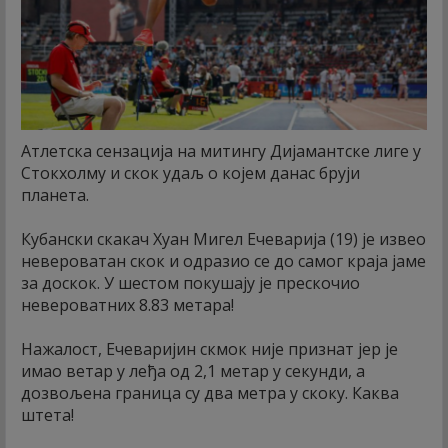
Атлетска сензација на митингу Дијамантске лиге у
Стокхолму и скок удаљ о којем данас бруји
планета.
Кубански скакач Хуан Мигел Ечеварија (19) је извео
невероватан скок и одразио се до самог краја јаме
за доскок. У шестом покушају је прескочио
невероватних 8.83 метара!
Нажалост, Ечеваријин скмок није признат јер је
имао ветар у леђа од 2,1 метар у секунди, а
дозвољена граница су два метра у скоку. Каква
штета!