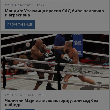
СУБОТА, 19.07.2025 | 17:29
Мандић: Утакмица против САД биће пливачка
и агресивна
ПРОЧИТАЈ ВИШЕ
СУБОТА, 16.11.2024 | 08:30
Челични Мајк исписао историју, али сад без
побједе