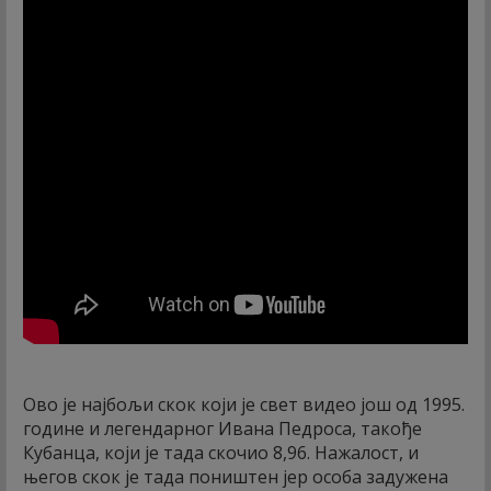
Ово је најбољи скок који је свет видео још од 1995.
године и легендарног Ивана Педроса, такође
Кубанца, који је тада скочио 8,96. Нажалост, и
његов скок је тада поништен јер особа задужена