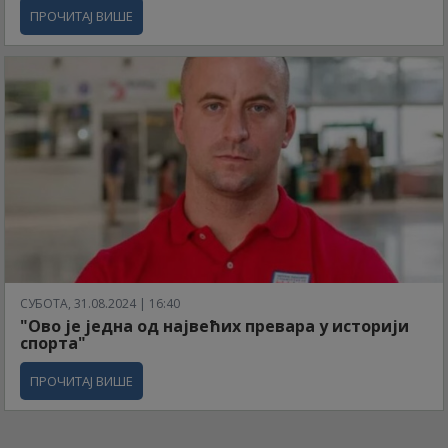
ПРОЧИТАЈ ВИШЕ
СУБОТА, 31.08.2024 | 16:40
"Ово је једна од највећих превара у историји
спорта"
ПРОЧИТАЈ ВИШЕ