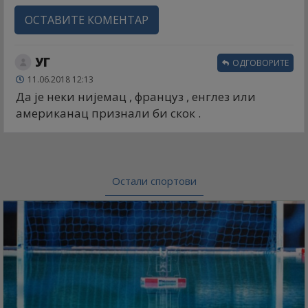
ОСТАВИТЕ КОМЕНТАР
УГ
ОДГОВОРИТЕ
11.06.2018 12:13
Да је неки нијемац , француз , енглез или
американац признали би скок .
Остали спортови