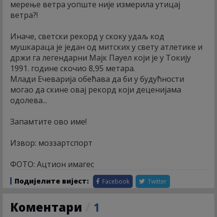
мерење ветра уопште није измерила утицај
ветра?!
Иначе, светски рекорд у скоку удаљ код
мушкараца је један од митских у свету атлетике и
држи га легендарни Мајк Пауел који је у Токију
1991. године скочио 8,95 метара.
Млади Ечеварија обећава да би у будућности
могао да скине овај рекорд који деценијама
одолева...
Запамтите ово име!
Извор: моззартспорт
ФОТО: Ацтион имагес
Подијелите вијест:
Facebook
Twitter
Коментари
/
1