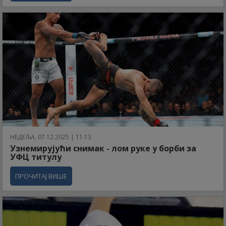
НЕДЕЉА, 07.12.2025 | 11:13
Узнемирујући снимак - лом руке у борби за
УФЦ титулу
ПРОЧИТАЈ ВИШЕ