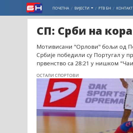
ПОЧЕТНА
ВИЈЕСТИ
РТВ БН
КОНТАКТ
СП: Срби на кора
Мотивисани "Орлови" бољи од По
Србије победили су Португал у п
првенство са 28:21 у нишком "Чаи
ОСТАЛИ СПОРТОВИ