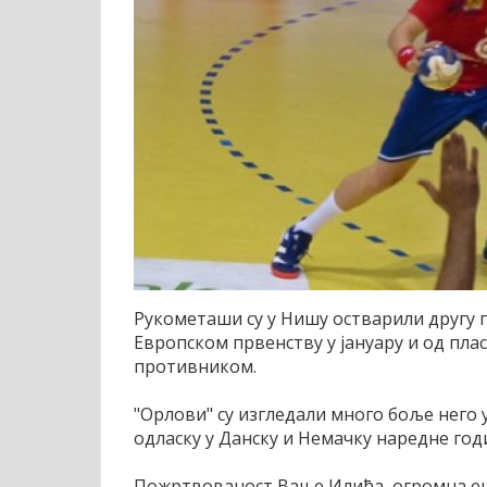
Рукометаши су у Нишу остварили другу 
Европском првенству у јануару и од пла
противником.
"Орлови" су изгледали много боље него 
одласку у Данску и Немачку наредне год
Пожртвованост Вање Илића, огромна ен