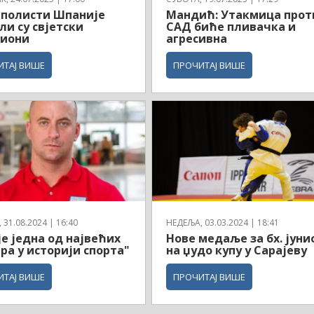
рполисти Шпаније
Мандић: Утакмица прот
ли су свјетски
САД биће пливачка и
иони
агресивна
ИТАЈ ВИШЕ
ПРОЧИТАЈ ВИШЕ
31.08.2024 | 16:40
НЕДЕЉА, 03.03.2024 | 18:41
је једна од највећих
Нове медаље за бх. јуни
ра у историји спорта"
на џудо купу у Сарајеву
ИТАЈ ВИШЕ
ПРОЧИТАЈ ВИШЕ