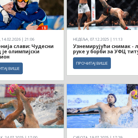
14.02.2026 | 21:06
НЕДЕЉА, 07.12.2025 | 11:13
нија слави: Чудесни
Узнемирујући снимак - 
 је олимпијски
руке у борби за УФЦ тит
ион
ПРОЧИТАЈ ВИШЕ
ИТАЈ ВИШЕ
, 24.07.2025 | 17:00
СУБОТА, 19.07.2025 | 17:29