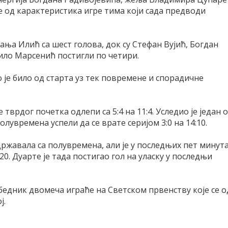
е од карактеристика игре тима који сада предводи
ања Илић са шест голова, док су Стефан Вујић, Богдан
ило Марсенић постигли по четири.
о је било од старта уз тек повремене и спорадичне
 тврдог почетка одлепи са 5:4 на 11:4. Уследио је један 
лувремена успели да се врате серијом 3:0 на 14:10.
државала са полувремена, али је у последњих пет минут
0. Дуарте је тада постигао гол на уласку у последњи
победник двомеча играће на Светском првенству које се о
ј.