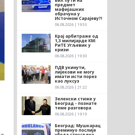
БиХ ћути на
предмет
мафијашких
обрачуна у
Источном Сарајеву?!
06.08.2026 | 19:53
Крај арбитраже од
1,3 милијарде КМ:
РиТЕ Угљевик у
кризи
06.08.2026 | 19:30
ПДВ укинути,
лијекови не могу
имати исти порез
као луксуз
06.08.2026 | 21:22
Зеленски стиже у
Београд - познате
теме разговора
06.08.2026 | 19:19
Београд: Мушкарац
преминуо послије
 и
убода стршљена