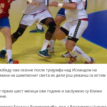
победу ове сезоне после тријумфа над Исландом на
смана на шампионат света их дели још реванш са истим
у првих шест месеци ове године и заслужено су ближи
ине.
ергија Богдана Радивојевића, жеља Владимира Цупаре