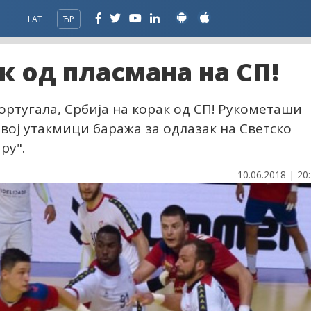
LAT
ЋР
к од пласмана на СП!
ртугала, Србија на корак од СП! Рукометаши
рвој утакмици баража за одлазак на Светско
ру".
10.06.2018 | 20