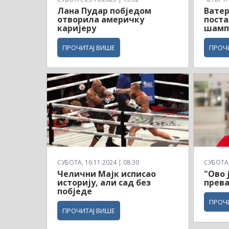
Лана Пудар побједом
Вате
отворила америчку
поста
каријеру
шамп
ПРОЧИТАЈ ВИШЕ
ПРОЧ
СУБОТА, 16.11.2024 | 08:30
СУБОТА, 
Челични Мајк исписао
"Ово 
историју, али сад без
прева
побједе
ПРОЧ
ПРОЧИТАЈ ВИШЕ