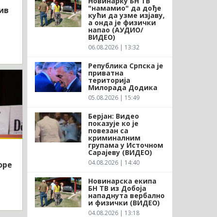
Новинарку БН ТВ
"намамио" да дође
ив
кући да узме изјаву,
а онда је физички
напао (АУДИО/
ВИДЕО)
06.08.2026 | 13:32
Република Српска је
приватна
територија
Милорада Додика
05.08.2026 | 15:49
Берјан: Видео
показује ко је
повезан са
криминалним
групама у Источном
Сарајеву (ВИДЕО)
04.08.2026 | 14:40
оре
Новинарска екипа
БН ТВ из Добоја
нападнута вербално
и физички (ВИДЕО)
04.08.2026 | 13:18