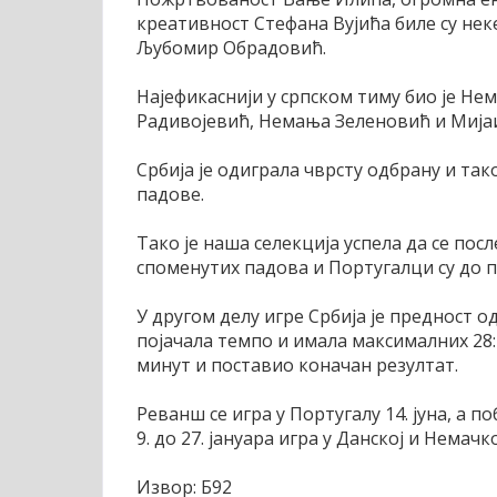
креативност Стефана Вујића биле су нек
Љубомир Обрадовић.
Најефикаснији у српском тиму био је Нем
Радивојевић, Немања Зеленовић и Мија
Србија је одиграла чврсту одбрану и так
падове.
Тако је наша селекција успела да се после
споменутих падова и Португалци су до по
У другом делу игре Србија је предност о
појачала темпо и имала максималних 28:2
минут и поставио коначан резултат.
Реванш се игра у Португалу 14. јуна, а 
9. до 27. јануара игра у Данској и Немачко
Извор: Б92