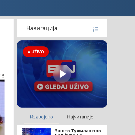
Навигација
● UŽIVO
:15
Издвојено
Најчитаније
Зашто Тужилаштво