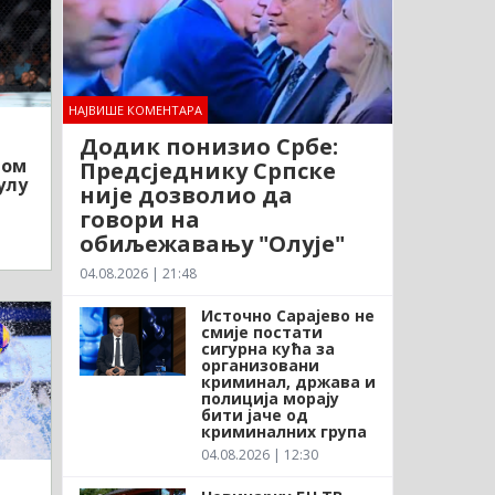
НАЈВИШЕ КОМЕНТАРА
Додик понизио Србе:
лом
Предсједнику Српске
улу
није дозволио да
говори на
обиљежавању "Олује"
04.08.2026 | 21:48
Источно Сарајево не
смије постати
сигурна кућа за
организовани
криминал, држава и
полиција морају
бити јаче од
криминалних група
04.08.2026 | 12:30