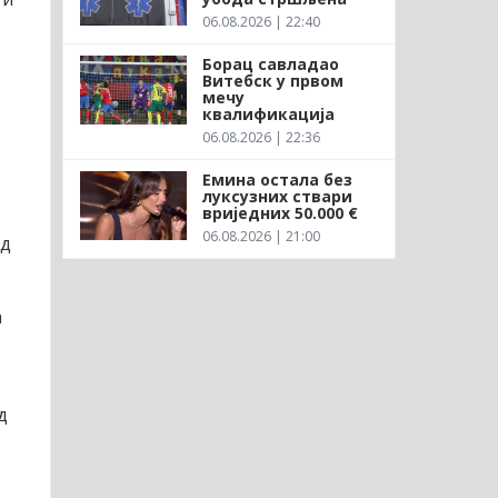
06.08.2026 | 22:40
Борац савладао
Витебск у првом
мечу
квалификација
06.08.2026 | 22:36
Емина остала без
луксузних ствари
вриједних 50.000 €
06.08.2026 | 21:00
од
а
д