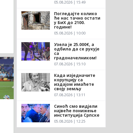
05.08.2026 | 15:49
Погледајте колико
ће нас тачно остати
у БиХ до 2100.
године!
05.08.2026 | 10:00
Узела је 25.000€, а
одбила да се рукује
са
градоначелником!
07.08.2026 | 15:10
Када изједначите
корупцију са
издајом имаћете
своју земљу
07.08.2026 | 13:11
Синоћ смо видјели
највеће понижење
институција Српске
05.08.2026 | 12:25