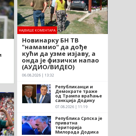
НАЈВИШЕ КОМЕНТАРА
Новинарку БН ТВ
"намамио" да дође
кући да узме изјаву, а
и
онда је физички напао
(АУДИО/ВИДЕО)
06.08.2026 | 13:32
Републиканци и
Демократе траже
од Трампа враћање
санкција Додику
07.08.2026 | 11:19
Република Српска је
приватна
територија
Милорада Додика