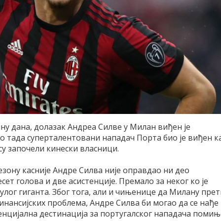
ину дана, долазак Андреа Силве у Милан виђен је
но тада суперталентовани нападач Порта био је виђен к
су започели кинески власници.
сезону касније Андре Силва није оправдао ни део
сет голова и две асистенције. Премало за неког ко је
улог гиганта. Због тога, али и чињенице да Милану прет
нансијских проблема, Андре Силва би могао да се нађе
енцијална дестинација за португалског нападача помињ