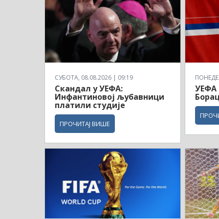
СУБОТА, 08.08.2026 | 09:19
ПОНЕДЕЉ
Скандал у УЕФА:
УЕФА 
Инфантиновој љубавници
Борац
платили студије
ПРОЧ
ПРОЧИТАЈ ВИШЕ