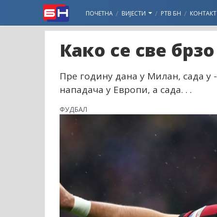
ПОЧЕТНА
ВИЈЕСТИ
РТВ БН
КОНТАКТ
Како се све брз
Пре годину дана у Милан, сада у 
нападача у Европи, а сада. . .
ФУДБАЛ