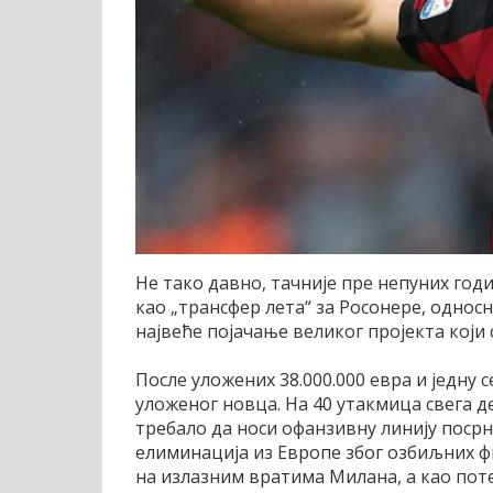
Не тако давно, тачније пре непуних год
као „трансфер лета“ за Росонере, однос
највеће појачање великог пројекта који 
После уложених 38.000.000 евра и једну 
уложеног новца. На 40 утакмица свега де
требало да носи офанзивну линију посрн
елиминација из Европе због озбиљних фи
на излазним вратима Милана, а као пот