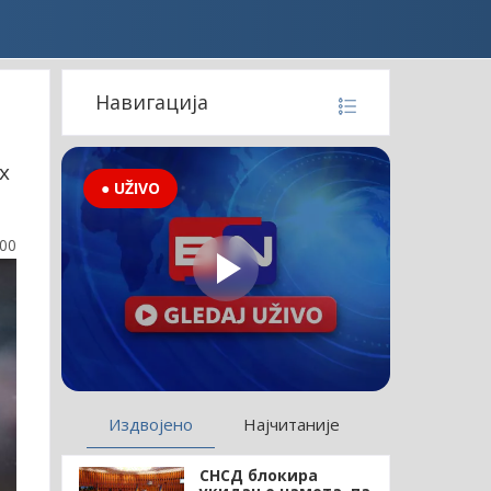
Навигација
х
● UŽIVO
:00
Издвојено
Најчитаније
СНСД блокира