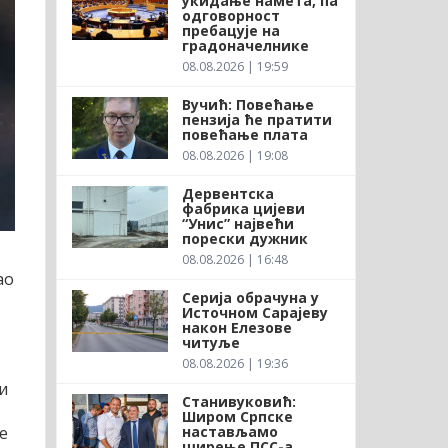
укидање намета, па
одговорност
пребацује на
градоначелнике
08.08.2026 | 19:59
Вучић: Повећање
пензија ће пратити
повећање плата
08.08.2026 | 19:08
Дервентска
фабрика цијеви
“Унис” највећи
порески дужник
08.08.2026 | 16:48
ао
Серија обрачуна у
Источном Сарајеву
након Елезове
читуље
08.08.2026 | 19:36
и
Станивуковић:
Широм Српске
настављамо
е
ширење ПСС-а