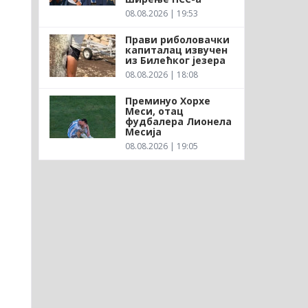
08.08.2026 | 19:53
Прави риболовачки
капиталац извучен
из Билећког језера
08.08.2026 | 18:08
Преминуо Хорхе
Меси, отац
фудбалера Лионела
Месија
08.08.2026 | 19:05