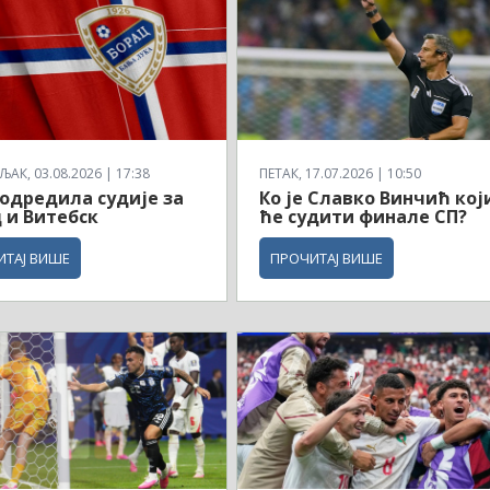
АК, 03.08.2026 | 17:38
ПЕТАК, 17.07.2026 | 10:50
одредила судије за
Ко је Славко Винчић кој
 и Витебск
ће судити финале СП?
ИТАЈ ВИШЕ
ПРОЧИТАЈ ВИШЕ