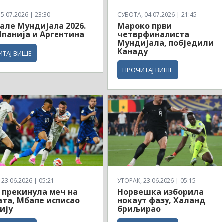
5.07.2026 | 23:30
СУБОТА, 04.07.2026 | 21:45
але Мундијала 2026.
Мароко први
панија и Аргентина
четврфиналиста
Мундијала, побједили
Канаду
ИТАЈ ВИШЕ
ПРОЧИТАЈ ВИШЕ
23.06.2026 | 05:21
УТОРАК, 23.06.2026 | 05:15
 прекинула меч на
Норвешка изборила
ата, Мбапе исписао
нокаут фазу, Халанд
ију
бриљирао