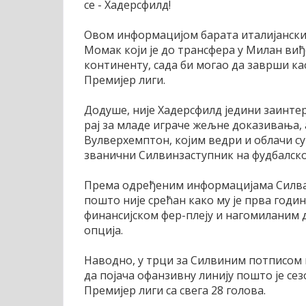
се - Хадерсфилд!
Овом информацијом барата италијански С
Момак који је до трансфера у Милан виђ
континенту, сада би могао да заврши ка
Премијер лиги.
Додуше, није Хадерсфилд једини заинтер
рај за младе играче жељне доказивања, 
Вулверхемптон, којим ведри и облачи с
званични Силвинзаступник на фудбалск
Према одређеним информацијама Силва ј
пошто није срећан како му је прва годи
финансијском фер-плеју и нагомиланим 
опција.
Наводно, у трци за Силвиним потписом
да појача офанзивну линију пошто је сез
Премијер лиги са свега 28 голова.