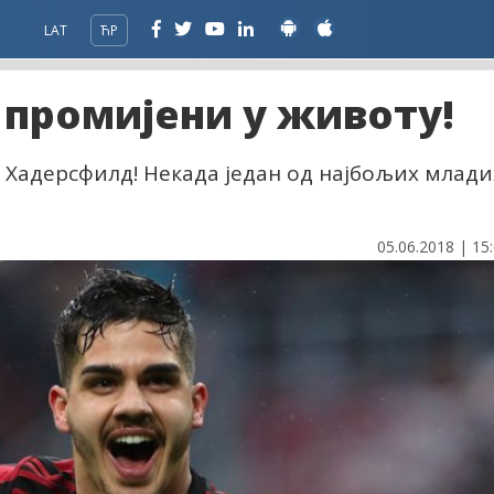
LAT
ЋР
о промијени у животу!
- Хадерсфилд! Некада један од најбољих млади
05.06.2018 | 15