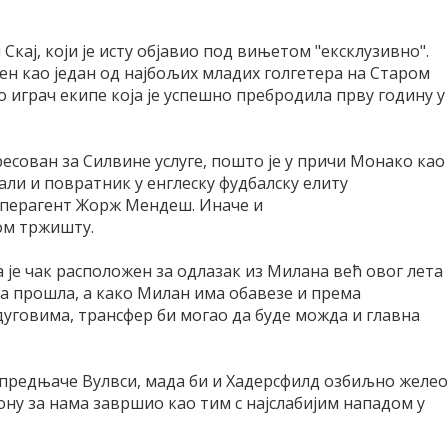
кај, који је исту објавио под вињетом "ексклузивно".
ен као један од најбољих младих голгетера на Старом
о играч екипе која је успешно пребродила прву годину у
есован за Силвине услуге, пошто је у причи Монако као
али и повратник у енглеску фудбалску елиту
уперагент Жорж Мендеш. Иначе и
ом тржишту.
е чак расположен за одлазак из Милана већ овог лета
на прошла, а како Милан има обавезе и према
дуговима, трансфер би могао да буде можда и главна
 предњаче Вулвси, мада би и Хадерсфилд озбиљно желео
ону за нама завршио као тим с најслабијим нападом у