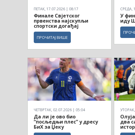
ПЕТАК, 17.07.2026 | 08:17
СРЕДА, 1
Финале Свјетског
У фин
првенства најскупљи
иду Ш
спортски догађај
ПРОЧ
ПРОЧИТАЈ ВИШЕ
ЧЕТВРТАК, 02.07.2026 | 05:04
УТОРАК, 
Да ли је ово био
Олуја
“посљедњи плес” у дресу
два с
БиХ за Џеку
истор