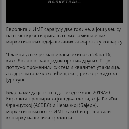
Евролига и ИМГ сарађују две године, а још увек су
на почетку остваривања свих замишљених
маркетиншких идеја везаних за европску кошарку
"Главни успех је смањивање екипа са 24 на 16,
како би сви играли једни против других. То је
потпуно променили систем и квалитет утакмица,
а сад је питање како ићи даље", рекао је Бидо за
Јурохупс.
Бидо каже да је потез да се од сезоне 2019/20
Евролига прошири за још два места, која ће ићи
Француској (АСВЕЛ) и Немачкој (Бајерн),
маркетиншки потез ИМГ како би проширили
кошарку на велика тржишта.