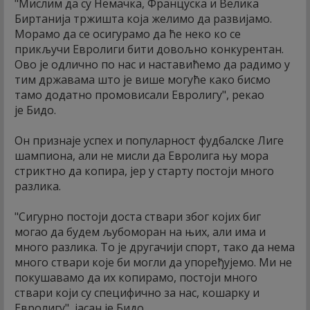
"Мислим да су Немачка, Француска и Велика
Биртанија тржишта која желимо да развијамо.
Морамо да се осигурамо да ће неко ко се
прикључи Евролиги бити довољно конкурентан.
Ово је одлично по нас и наставићемо да радимо у
тим државама што је више могуће како бисмо
тамо додатно промовисали Евролигу", рекао
је Бидо.
Он признаје успех и популарност фудбалске Лиге
шампиона, али не мисли да Евролига њу мора
стриктно да копира, јер у старту постоји много
разлика.
"Сигурно постоји доста ствари због којих биг
могао да будем љубоморан на њих, али има и
много разлика. То је другачији спорт, тако да нема
много ствари које би могли да упоређујемо. Ми не
покушавамо да их копирамо, постоји много
ствари који су специфично за нас, кошарку и
Евролигу", јасан је Бидо.