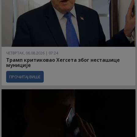
ЧЕТВРТАК, 06.08.2026 | 07:24
Трамп критиковао Хегсета због несташице
муниције
ПРОЧИТАЈ ВИШЕ