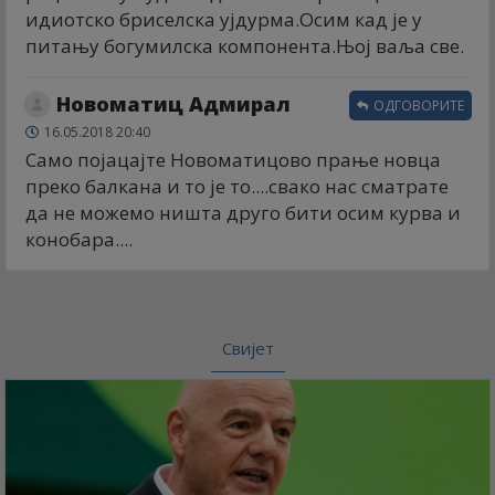
идиотско бриселска ујдурма.Осим кад је у
питању богумилска компонента.Њој ваља све.
Новоматиц Адмирал
ОДГОВОРИТЕ
16.05.2018 20:40
Само појацајте Новоматицово прање новца
преко балкана и то је то....свако нас сматрате
да не можемо ништа друго бити осим курва и
конобара....
Свијет