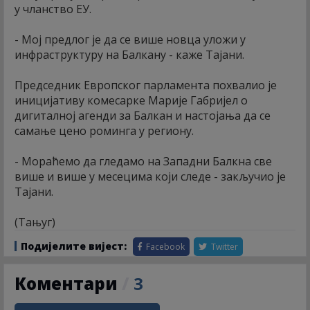
у чланство ЕУ.
- Мој предлог је да се више новца уложи у
инфраструктуру на Балкану - каже Тајани.
Председник Европског парламента похвалио је
иницијативу комесарке Марије Габријел о
дигиталној агенди за Балкан и настојања да се
самање цено роминга у региону.
- Мораћемо да гледамо на Западни Балкна све
више и више у месецима који следе - закључио је
Тајани.
(Тањуг)
Подијелите вијест:
Facebook
Twitter
Коментари
/
3