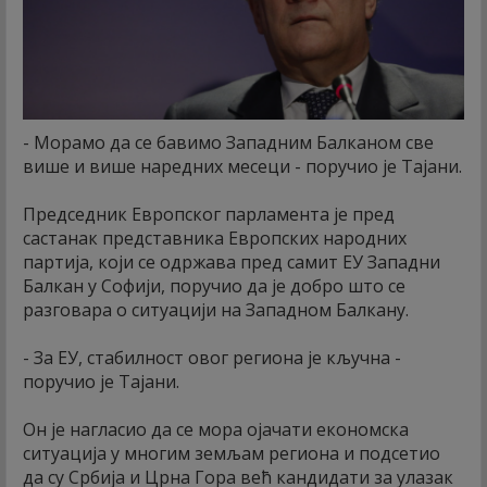
- Морамо да се бавимо Западним Балканом све
више и више наредних месеци - поручио је Тајани.
Председник Европског парламента је пред
састанак представника Европских народних
партија, који се одржава пред самит ЕУ Западни
Балкан у Софији, поручио да је добро што се
разговара о ситуацији на Западном Балкану.
- За ЕУ, стабилност овог региона је кључна -
поручио је Тајани.
Он је нагласио да се мора ојачати економска
ситуација у многим земљам региона и подсетио
да су Србија и Црна Гора већ кандидати за улазак