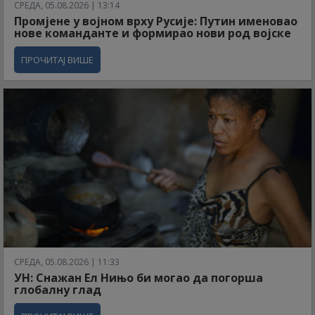
СРЕДА, 05.08.2026 | 13:14
Промјене у војном врху Русије: Путин именовао
нове команданте и формирао нови род војске
ПРОЧИТАЈ ВИШЕ
СРЕДА, 05.08.2026 | 11:33
УН: Снажан Ел Нињо би могао да погорша
глобалну глад