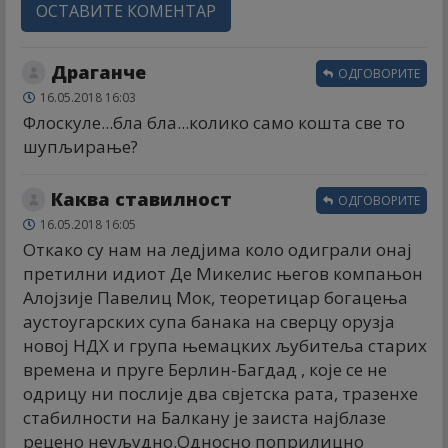
ОСТАВИТЕ КОМЕНТАР
Драганче
ОДГОВОРИТЕ
16.05.2018 16:03
Флоскуле...бла бла...колико само кошта све то
шупљирање?
Каква ставилност
ОДГОВОРИТЕ
16.05.2018 16:05
Откако су нам на ледјима коло одиграли онај
претилни идиот Де Микелис његов компањон
Алојзије Павелиц Мок, теоретицар богацења
аустоугарских супа банака на сверцу орузја
новој НДХ и група њемацких љубитеља старих
времена и пруге Берлин-Багдад , које се не
одрицу ни послије два свјетска рата, тразенхе
стабилности на Балкану је заиста најблазе
рецено неуљудно.Односно поприлицно