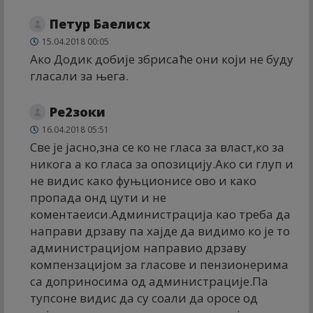
Петyр Баелисх
15.04.2018 00:05
Ако Додик добије збрисаће они који не буду
гласали за њега.
Ре2зоки
16.04.2018 05:51
Све је јасно,зна се ко не гласа за власт,ко за
никога а ко гласа за опозицију.Ако си глуп и
не видис како фуњционисе ово и како
пропада онд цути и не
коментаеиси.Администрација као треба да
направи дрзаву па хајде да видимо ко је то
администрацијом направио дрзаву
компензацијом за гласове и пензионерима
са доприносима од администрације.Па
тупсоне видис да су соали да оросе од