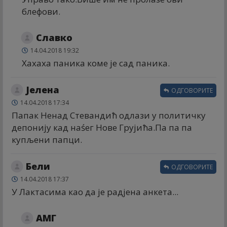
блефови.
Славко
14.04.2018 19:32
Хахаха паника коме је сад паника.
Јелена
ОДГОВОРИТЕ
14.04.2018 17:34
Папак Ненад Стевандић одлази у политичку
депонију кад наśег Нове Грујића.Па па па
купљени папци.
Бели
ОДГОВОРИТЕ
14.04.2018 17:37
У Лактасима као да је радјена анкета...
АМГ