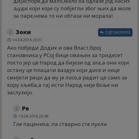
дијаспоре,да мало,мало оа одлазе јод насих
људи који који су побјегли због њих да моле
за паре,нема то ни обтаза ни морала!
Зоки
ОДГОВОРИТЕ
14.04.2018 20:37
Ако побједи Додик и ова Власт,број
становника у РСој бице смањен за тридесет
посто јер це Народ да бијези од зла,а они који
остану це плацати ваздух који дисе и неце
смијети реци да му је лосе,а радит це само за
кору хљеба,а тај исти Народ није боље ни
заслузијо.
Ре
14.04.2018 20:48
Гле паценика..па стварно сте пукли