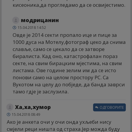
кисеоника,да прогледамо да се освијестимо.
модрицанин
15.04.2018 14:52
Овде је 2014 секти пропало ице и пице за
1000 дуса на Мотелу,фотограф цеко да снима
славље, само се цекало да се затворе
биралиста. Кад оно, катастрофалан пораз
секте, на свим бирацким мјестима, на свим
листама. Ове године зелим им да се исто
понови само на целом простору РС. Са
Вукотом на целу до побједе, да банда заврси
тамо гдје је заслузила.
Ха,ха,хумор
ОДГОВОРИТЕ
15.04.2018 08:49
Ако је анкета очи у очи онда ухљеби нису
смјели реци ништа од страха.Јер можда буду