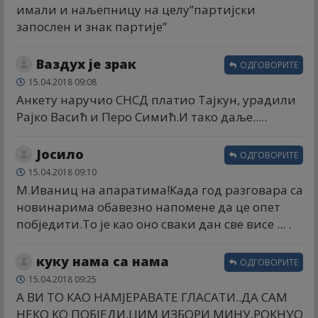
имали и наљепницу на целу”партијски
запослен и знак партије”
Ваздух је зрак
ОДГОВОРИТЕ
15.04.2018 09:08
Анкету наручио СНСД платио Тајкун, урадили
Рајко Васић и Перо Симић.И тако даље.....
Јосило
ОДГОВОРИТЕ
15.04.2018 09:10
М.Иваниц на апаратима!Када год разговара са
новинарима обавезно напомене да це опет
побједити.То је као оно сваки дан све висе ... .
куку нама са нама
ОДГОВОРИТЕ
15.04.2018 09:25
А ВИ ТО КАО НАМЈЕРАВАТЕ ГЛАСАТИ..ДА САМ
НЕКО КО ПОБЈЕДИ,ЦИМ ИЗБОРИ МИНУ,РОКНУО