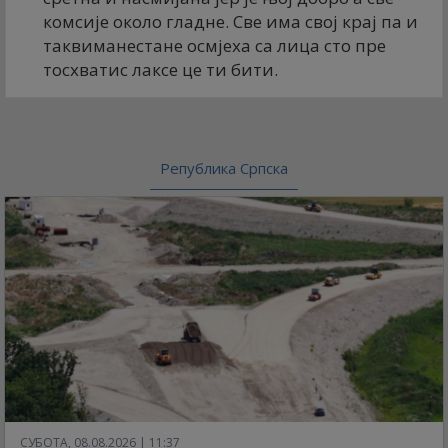
комсије около гладне. Све има свој крај па и
таквиманестане осмјеха са лица сто пре
тосхватис лаксе це ти бити.
Република Српска
СУБОТА, 08.08.2026 | 11:37