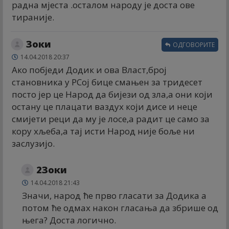
радна мјеста .осталом народу је доста ове
тираније.
Зоки
ОДГОВОРИТЕ
14.04.2018 20:37
Ако побједи Додик и ова Власт,број
становника у РСој бице смањен за тридесет
посто јер це Народ да бијези од зла,а они који
остану це плацати ваздух који дисе и неце
смијети реци да му је лосе,а радит це само за
кору хљеба,а тај исти Народ није боље ни
заслузијо.
2Зоки
14.04.2018 21:43
Значи, народ ће прво гласати за Додика а
потом ће одмах након гласања да збрише од
њега? Доста логично.