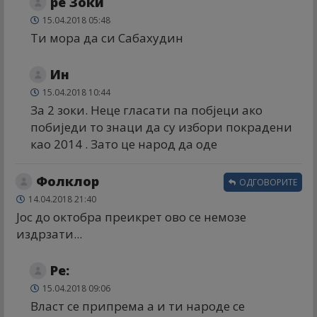
ре Зоки
15.04.2018 05:48
Ти мора да си Сабахудин
Ин
15.04.2018 10:44
За 2 зоки. Неце гласати па побјеци ако
побиједи то знаци да су избори покрадени
као 2014 . Зато це народ да оде
Фолклор
ОДГОВОРИТЕ
14.04.2018 21:40
Јос до октобра преикрет ово се немозе
издрзати...
Ре:
15.04.2018 09:06
Власт се припрема а и ти народе се