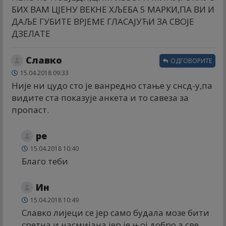
БИХ ВАМ ЦЈЕНУ ВЕКНЕ ХЉЕБА 5 МАРКИ,ПА ВИ И
ДАЉЕ ГУБИТЕ ВРЈЕМЕ ГЛАСАЈУЋИ ЗА СВОЈЕ
ДЗЕЛАТЕ
Славко
ОДГОВОРИТЕ
15.04.2018 09:33
Није ни цудо сто је ванредно стање у снсд-у,па
видите ста показује анкета и то савеза за
пропаст.
ре
15.04.2018 10:40
Благо теби
Ин
15.04.2018 10:49
Славко лијеци се јер само будала мозе бити
сретна и насмијана јер је њој добро а све