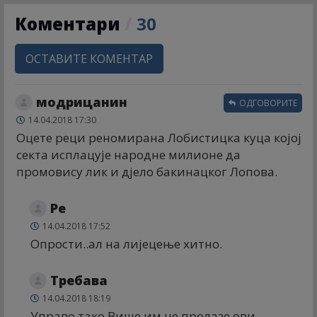
Коментари
/
30
ОСТАВИТЕ КОМЕНТАР
модрицанин
ОДГОВОРИТЕ
14.04.2018 17:30
Оцете реци реномирана Лобистицка куца којој
секта исплацује народне милионе да
промовису лик и дјело бакинацког Лопова.
Ре
14.04.2018 17:52
Опрости..ал на лијецење хитно.
Требава
14.04.2018 18:19
Управо тако.Више им не пролазе ови