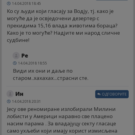
14.04.2018 18:45
Ко су људи који гласају за Водју, тј. како је
могуће да је освједочени дезертер с
прекидима 15,16 влада животима бораца?
Како је то могуће? Надјите ми народ сличне
судбине!
Ре
14.04.2018 18:55
Види их они и даље по
старом..хахахах...страсни сте.
Ин
ОДГОВОРИТЕ
14.04.2018 20:31
Јесу ове реномиране излобирали Милини
лобисти у Америци наравно све плацено
насим парама . За владајуцу секту гласаце
само ухљеби који имају корист измисљена