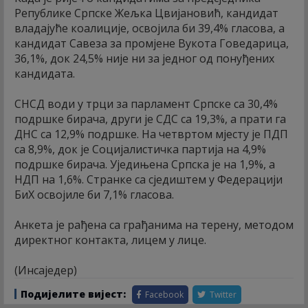
Републике Српске Жељка Цвијановић, кандидат
владајуће коалиције, освојила би 39,4% гласова, а
кандидат Савеза за промјене Вукота Говедарица,
36,1%, док 24,5% није ни за једног од понуђених
кандидата.
СНСД води у трци за парламент Српске са 30,4%
подршке бирача, други је СДС са 19,3%, а прати га
ДНС са 12,9% подршке. На четвртом мјесту је ПДП
са 8,9%, док је Социјалистичка партија на 4,9%
подршке бирача. Уједињена Српска је на 1,9%, а
НДП на 1,6%. Странке са сједиштем у Федерацији
БиХ освојиле би 7,1% гласова.
Анкета је рађена са грађанима на терену, методом
директног контакта, лицем у лице.
(Инсаједер)
Подијелите вијест:
Facebook
Twitter