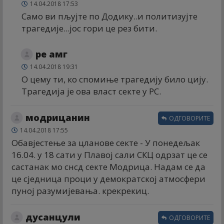
14.04.2018 17:53
Само ви пљујте по Додику..и политизујте
трагедије...јос гори це рез бити.
ре амг
14.04.2018 19:31
О цему ти, ко спомиње трагедију било цију.
Трагедија је ова власт секте у РС.
модрицанин
ОДГОВОРИТЕ
14.04.2018 17:55
Обавјестење за цланове секте - У понедељак
16.04. у 18 сати у Плавој сали СКЦ одрзат це се
састанак мо снсд секте Модрица. Надам се да
це сједница проци у демократској атмосфери
пуној разумијевања. крекрекиц.
дусанцули
ОДГОВОРИТЕ