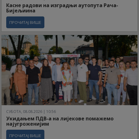
Касне радови на изградњи аутопута Рача-
Бијељиина
ПРОЧИТАЈ ВИШЕ
СУБОТА, 08.08.2026 | 10:56
Укидањем ПДВ-а на лијекове помажемо
најугроженијим
ПРОЧИТАЈ ВИШЕ