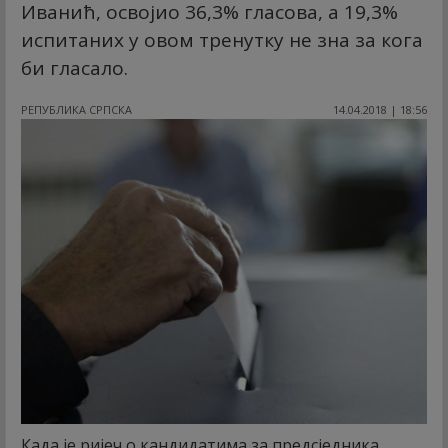
Иванић, освојио 36,3% гласова, а 19,3%
испитаних у овом тренутку не зна за кога
би гласало.
РЕПУБЛИКА СРПСКА
14.04.2018 | 18:56
Када је ријеч о кандидатима за предсједника