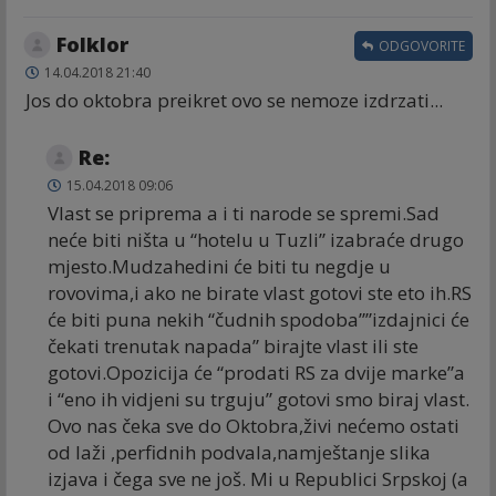
Folklor
ODGOVORITE
14.04.2018 21:40
Jos do oktobra preikret ovo se nemoze izdrzati...
Re:
15.04.2018 09:06
Vlast se priprema a i ti narode se spremi.Sad
neće biti ništa u “hotelu u Tuzli” izabraće drugo
mjesto.Mudzahedini će biti tu negdje u
rovovima,i ako ne birate vlast gotovi ste eto ih.RS
će biti puna nekih “čudnih spodoba””izdajnici će
čekati trenutak napada” birajte vlast ili ste
gotovi.Opozicija će “prodati RS za dvije marke”a
i “eno ih vidjeni su trguju” gotovi smo biraj vlast.
Ovo nas čeka sve do Oktobra,živi nećemo ostati
od laži ,perfidnih podvala,namještanje slika
izjava i čega sve ne još. Mi u Republici Srpskoj (a