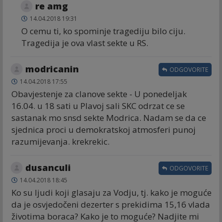
re amg
14.04.2018 19:31
O cemu ti, ko spominje tragediju bilo ciju.
Tragedija je ova vlast sekte u RS.
modricanin
ODGOVORITE
14.04.2018 17:55
Obavjestenje za clanove sekte - U ponedeljak
16.04. u 18 sati u Plavoj sali SKC odrzat ce se
sastanak mo snsd sekte Modrica. Nadam se da ce
sjednica proci u demokratskoj atmosferi punoj
razumijevanja. krekrekic.
dusanculi
ODGOVORITE
14.04.2018 18:45
Ko su ljudi koji glasaju za Vodju, tj. kako je moguće
da je osvjedočeni dezerter s prekidima 15,16 vlada
životima boraca? Kako je to moguće? Nadjite mi