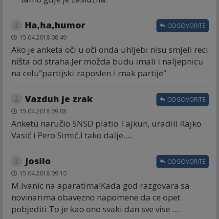
Ha,ha,humor
ODGOVORITE
15.04.2018 08:49
Ako je anketa oči u oči onda uhljebi nisu smjeli reci
ništa od straha.Jer možda budu imali i naljepnicu
na celu”partijski zaposlen i znak partije”
Vazduh je zrak
ODGOVORITE
15.04.2018 09:08
Anketu naručio SNSD platio Tajkun, uradili Rajko
Vasić i Pero Simić.I tako dalje.....
Josilo
ODGOVORITE
15.04.2018 09:10
M.Ivanic na aparatima!Kada god razgovara sa
novinarima obavezno napomene da ce opet
pobjediti.To je kao ono svaki dan sve vise ... .