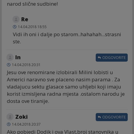
narod slične sudbine!
Re
14.04.2018 18:55
Vidi ih oni i dalje po starom..hahahah...strasni
ste.
In
ODGOVORITE
14.04.2018 20:31
Jesu ove renomirane izlobirali Milini lobisti u
Americi naravno sve placeno nasim parama . Za
vladajucu sektu glasace samo uhljebi koji imaju
korist izmisljena radna mjesta .ostalom narodu je
dosta ove tiranije.
Zoki
ODGOVORITE
14.04.2018 20:37
Ako pobjedi Dodik i ova Vlast,broj stanovnika u