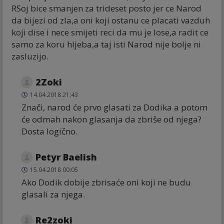
RSoj bice smanjen za trideset posto jer ce Narod
da bijezi od zla,a oni koji ostanu ce placati vazduh
koji dise i nece smijeti reci da mu je lose,a radit ce
samo za koru hljeba,a taj isti Narod nije bolje ni
zasluzijo.
2Zoki
14.04.2018 21:43
Znači, narod će prvo glasati za Dodika a potom
će odmah nakon glasanja da zbriše od njega?
Dosta logično.
Petyr Baelish
15.04.2018 00:05
Ako Dodik dobije zbrisaće oni koji ne budu
glasali za njega.
Re2zoki