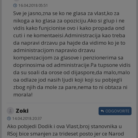
16.04.2018 05:51
Sve je jasno,zna se ko ne glasa za vlast,ko za
nikoga a ko glasa za opoziciju.Ako si glup i ne
vidis kako funjcionise ovo i kako propada ond
cuti i ne komentaeisi.Administracija kao treba
da napravi drzavu pa hajde da vidimo ko je to
administracijom napravio drzavu
kompenzacijom za glasove i penzionerima sa
doprinosima od administracije.Pa tupsone vidis
da su soali da orose od dijaspore,da malo,malo
oa odlaze jod nasih ljudi koji koji su pobjegli
zbog njih da mole za pare,nema to ni obtaza ni
morala!
Zoki
ODGOVORITE
14.04.2018 20:37
Ako pobjedi Dodik i ova Vlast,broj stanovnika u
RSoj bice smanjen za trideset posto jer ce Narod