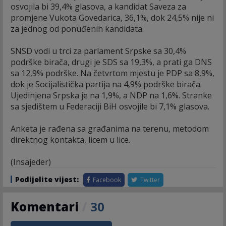
osvojila bi 39,4% glasova, a kandidat Saveza za
promjene Vukota Govedarica, 36,1%, dok 24,5% nije ni
za jednog od ponuđenih kandidata.
SNSD vodi u trci za parlament Srpske sa 30,4%
podrške birača, drugi je SDS sa 19,3%, a prati ga DNS
sa 12,9% podrške. Na četvrtom mjestu je PDP sa 8,9%,
dok je Socijalistička partija na 4,9% podrške birača.
Ujedinjena Srpska je na 1,9%, a NDP na 1,6%. Stranke
sa sjedištem u Federaciji BiH osvojile bi 7,1% glasova.
Anketa je rađena sa građanima na terenu, metodom
direktnog kontakta, licem u lice.
(Insajeder)
Podijelite vijest:
Facebook
Twitter
Komentari
/
30