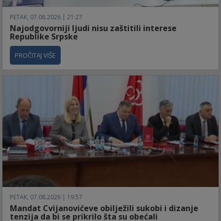
PETAK, 07.08.2026 | 21:27
Najodgovorniji ljudi nisu zaštitili interese
Republike Srpske
PROČITAJ VIŠE
PETAK, 07.08.2026 | 19:57
Mandat Cvijanovićeve obilježili sukobi i dizanje
tenzija da bi se prikrilo šta su obećali