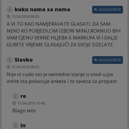
kuku nama sa nama
ODGOVORITE
15.04.2018 09:25
A VI TO KAO NAMJERAVATE GLASATI..DA SAM
NEKO KO POBJEDI,CIM IZBORI MINU,ROKNUO BIH
VAM CJENU VEKNE HLJEBA 5 MARKI,PA VI I DALJE
GUBITE VRJEME GLASAJUĆI ZA SVOJE DZELATE
Slavko
ODGOVORITE
15.04.2018 09:33
Nije ni cudo sto je vanredno stanje u snsd-u,pa
vidite sta pokazuje anketa i to saveza za propast.
re
15.04.2018 10:40
Blago tebi
In