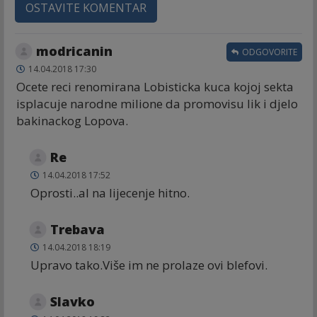
OSTAVITE KOMENTAR
modricanin
ODGOVORITE
14.04.2018 17:30
Ocete reci renomirana Lobisticka kuca kojoj sekta
isplacuje narodne milione da promovisu lik i djelo
bakinackog Lopova.
Re
14.04.2018 17:52
Oprosti..al na lijecenje hitno.
Trebava
14.04.2018 18:19
Upravo tako.Više im ne prolaze ovi blefovi.
Slavko