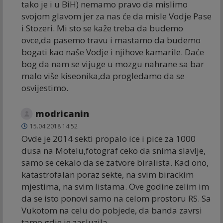
tako je i u BiH) nemamo pravo da mislimo
svojom glavom jer za nas će da misle Vodje Pase
i Stozeri. Mi sto se kaže treba da budemo
ovce,da pasemo travu i mastamo da budemo
bogati kao naše Vodje i njihove kamarile. Daće
bog da nam se vijuge u mozgu nahrane sa bar
malo više kiseonika,da progledamo da se
osvijestimo.
modricanin
15.04.2018 14:52
Ovde je 2014 sekti propalo ice i pice za 1000
dusa na Motelu,fotograf ceko da snima slavlje,
samo se cekalo da se zatvore biralista. Kad ono,
katastrofalan poraz sekte, na svim birackim
mjestima, na svim listama. Ove godine zelim im
da se isto ponovi samo na celom prostoru RS. Sa
Vukotom na celu do pobjede, da banda zavrsi
tamo gdje je zasluzila.