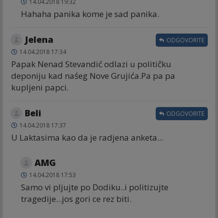
14.04.2018 19:32
Hahaha panika kome je sad panika.
Jelena
ODGOVORITE
14.04.2018 17:34
Papak Nenad Stevandić odlazi u političku
deponiju kad naśeg Nove Grujića.Pa pa pa
kupljeni papci.
Beli
ODGOVORITE
14.04.2018 17:37
U Laktasima kao da je radjena anketa...
AMG
14.04.2018 17:53
Samo vi pljujte po Dodiku..i politizujte
tragedije...jos gori ce rez biti.