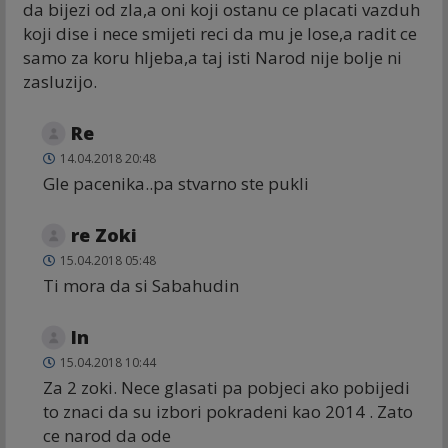
da bijezi od zla,a oni koji ostanu ce placati vazduh
koji dise i nece smijeti reci da mu je lose,a radit ce
samo za koru hljeba,a taj isti Narod nije bolje ni
zasluzijo.
Re
14.04.2018 20:48
Gle pacenika..pa stvarno ste pukli
re Zoki
15.04.2018 05:48
Ti mora da si Sabahudin
In
15.04.2018 10:44
Za 2 zoki. Nece glasati pa pobjeci ako pobijedi
to znaci da su izbori pokradeni kao 2014 . Zato
ce narod da ode