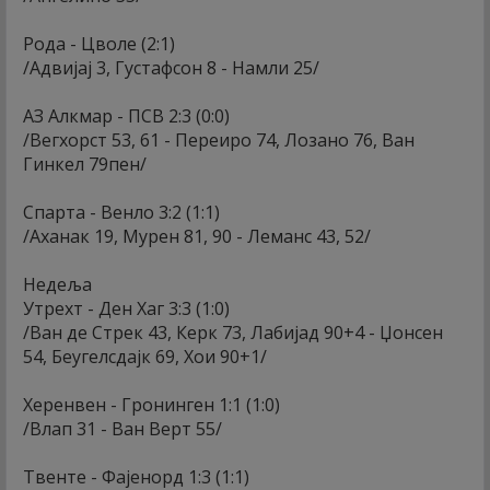
Рода - Цволе (2:1)
/Адвијај 3, Густафсон 8 - Намли 25/
АЗ Алкмар - ПСВ 2:3 (0:0)
/Вегхорст 53, 61 - Переиро 74, Лозано 76, Ван
Гинкел 79пен/
Спарта - Венло 3:2 (1:1)
/Аханак 19, Мурен 81, 90 - Леманс 43, 52/
Недеља
Утрехт - Ден Хаг 3:3 (1:0)
/Ван де Стрек 43, Керк 73, Лабијад 90+4 - Џонсен
54, Беугелсдајк 69, Хои 90+1/
Херенвен - Гронинген 1:1 (1:0)
/Влап 31 - Ван Верт 55/
Твенте - Фајенорд 1:3 (1:1)