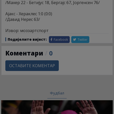
/Махер 22 - Бетијус 18, Бергајс 67, Јоргенсен 76/
Ајакс - Хераклес 1:0 (0:0)
/Давид Нерес 63/
Извор: моззартспорт
Подијелите вијест:
Facebook
Twitter
Коментари
/
0
ОСТАВИТЕ КОМЕНТАР
Фудбал