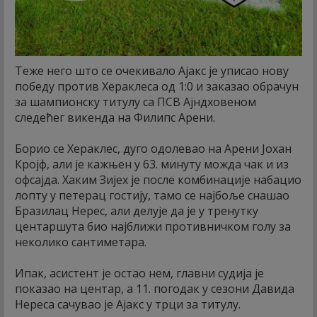
Теже него што се очекивало Ајакс је уписао нову
победу против Хераклеса од 1:0 и заказао обрачун
за шампионску титулу са ПСВ Ајндховеном
следећег викенда на Филипс Арени.
Борио се Хераклес, дуго одолевао на Арени Јохан
Кројф, али је кажњен у 63. минуту можда чак и из
офсајда. Хаким Зијех је после комбинације набацио
лопту у петерац гостију, тамо се најбоље снашао
Бразилац Нерес, али делује да је у тренутку
центаршута био најближи противничком голу за
неколико сантиметара.
Ипак, асистент је остао нем, главни судија је
показао на центар, а 11. погодак у сезони Давида
Нереса сачувао је Ајакс у трци за титулу.