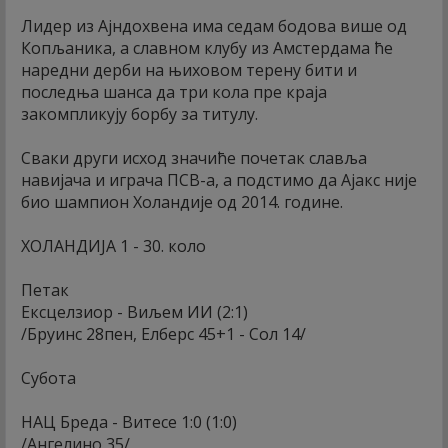
Лидер из Ајндохвена има седам бодова више од
Копљаника, а славном клубу из Амстердама ће
наредни дерби на њиховом терену бити и
последња шанса да три кола пре краја
закомпликују борбу за титулу.
Сваки други исход значиће почетак славља
навијача и играча ПСВ-а, а подстимо да Ајакс није
био шампион Холандије од 2014. године.
ХОЛАНДИЈА 1 - 30. коло
Петак
Ексцелзиор - Виљем ИИ (2:1)
/Бруинс 28пен, Елберс 45+1 - Сол 14/
Субота
НАЦ Бреда - Витесе 1:0 (1:0)
/Ангелино 35/