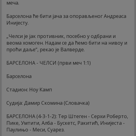
меча.
Барселона ће бити јача за опорављеног Андреаса
Инијесту.
„Челси је јак противник, посебно у одбрани и
веома хомоген. Надам се да ћемо бити на нивоу и
проћи даље“, рекао је Валверде.
БАРСЕЛОНА - ЧЕЛСИ (први меч 1:1)
Барселона
Стадион: Ноу Камп
Судија: Дамир Скомина (Словачка)
БАРСЕЛОНА (4-3-1-2): Тер Штеген - Серхи Роберто,
Пике, Умтити, Алба - Бускетс, Ракитић, Инијеста -
Паулињо - Меси, Суарез.