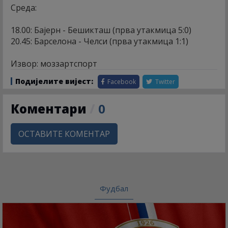
Среда:
18.00: Бајерн - Бешикташ (прва утакмица 5:0)
20.45: Барселона - Челси (прва утакмица 1:1)
Извор: моззартспорт
Подијелите вијест:
Facebook
Twitter
Коментари
/
0
ОСТАВИТЕ КОМЕНТАР
Фудбал