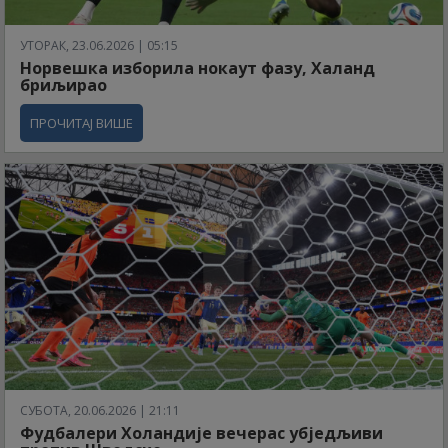
УТОРАК, 23.06.2026 | 05:15
Норвешка изборила нокаут фазу, Халанд
бриљирао
ПРОЧИТАЈ ВИШЕ
СУБОТА, 20.06.2026 | 21:11
Фудбалери Холандије вечерас убједљиви