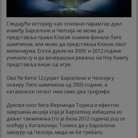
Гледајући историју као основни парамтар дуел
између Барселоне и Челсија не може да
представља прави Класик осмине финала Лиге
шампиона, али може да представља Класик овог
миленијума. Епски дуели из 2009. и 2012.године
учинили су и да вечерашњи реванш на Ноу Кампу
представља више од игре.
Ово ће бити 12.сусрет Барселоне и Челсија у
оквиру Лиге шампиона од 2005.године, а
каталонски гигант има само два тријумфа.
Духови оног бега Фернанда Тореса и ефектно
завршена акција која је Барселону избацила из
даљег такмичења (то је била 2012.година) још се
осећају у Каталонији. Толико да у Барселони
заизуру од Челсија, мада не би требало.