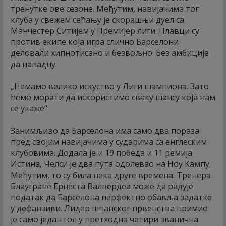
тренутке ове сезоне. Међутим, навијачима тог
клуба у свежем сећању је скорашњи дуел са
Манчестер Ситијем у Премијер лиги. Плавци су
против екипе која игра слично Барселони
деловали хипнотисано и безвољно. Без амбиције
да нападну.
„Немамо велико искуство у Лиги шампиона. Зато
ћемо морати да искористимо сваку шансу која нам
се укаже“
Занимљиво да Барселона има само два пораза
пред својим навијачима у сударима са енглеским
клубовима. Додала је и 19 победа и 11 ремија.
Истина, Челси је два пута одолевао на Ноу Кампу.
Међутим, то су била нека друге времена. Тренера
Блаугране Ернеста Валвердеа може да радује
податак да Барселона перфектно обавља задатке
у дефанзиви. Лидер шпанског првенства примио
је само један гол у претходна четири званична