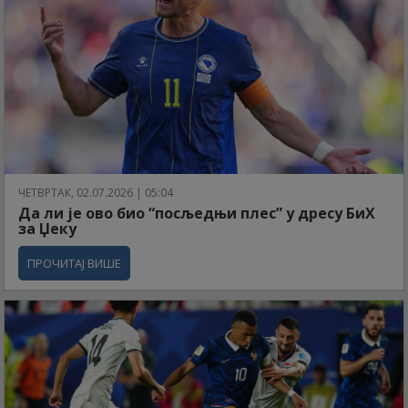
ЧЕТВРТАК, 02.07.2026 | 05:04
Да ли је ово био “посљедњи плес” у дресу БиХ
за Џеку
ПРОЧИТАЈ ВИШЕ