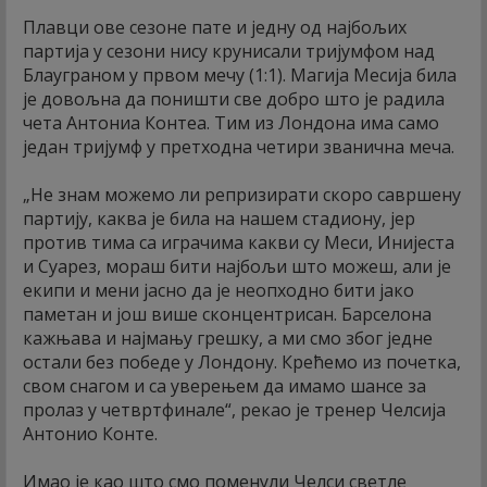
Плавци ове сезоне пате и једну од најбољих
партија у сезони нису крунисали тријумфом над
Блауграном у првом мечу (1:1). Магија Месија била
је довољна да поништи све добро што је радила
чета Антониа Контеа. Тим из Лондона има само
један тријумф у претходна четири званична меча.
„Не знам можемо ли репризирати скоро савршену
партију, каква је била на нашем стадиону, јер
против тима са играчима какви су Меси, Инијеста
и Суарез, мораш бити најбољи што можеш, али је
екипи и мени јасно да је неопходно бити јако
паметан и још више сконцентрисан. Барселона
кажњава и најмању грешку, а ми смо због једне
остали без победе у Лондону. Крећемо из почетка,
свом снагом и са уверењем да имамо шансе за
пролаз у четвртфинале“, рекао је тренер Челсија
Антонио Конте.
Имао је као што смо поменули Челси светле