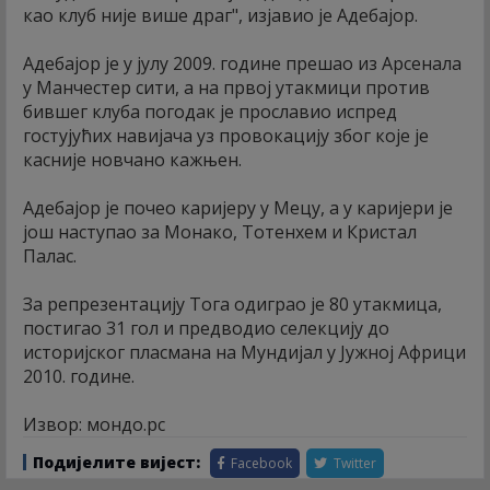
као клуб није више драг", изјавио је Адебајор.
Адебајор је у јулу 2009. године прешао из Арсенала
у Манчестер сити, а на првој утакмици против
бившег клуба погодак је прославио испред
гостујућих навијача уз провокацију због које је
касније новчано кажњен.
Адебајор је почео каријеру у Мецу, а у каријери је
још наступао за Монако, Тотенхем и Кристал
Палас.
За репрезентацију Тога одиграо је 80 утакмица,
постигао 31 гол и предводио селекцију до
историјског пласмана на Мундијал у Јужној Африци
2010. године.
Извор: мондо.рс
Подијелите вијест:
Facebook
Twitter