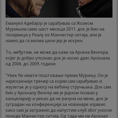
Емануел Адебајор је сарађивао са Жозеом
Мурињом само шест месеци 2011. док је био на
позајмици у Реалу из Манчестер ситија, али је
навео да га веома цени јер је искрен.
То, међутим, не може да каже за Арсена Венгера,
којег је добро упознао док је носио дрес Арсенала
од 2006. до 2009. године.
"Увек ће имати поштовање према Мурињу. Он је
најискренији тренер са којим сам сарађивао и
изузетак је у односу на већину стручњака. Док сам
био у Арсеналу Венгер ме је једном позвао у
канцеларију и рекао да не рачуна на мене, док је
сутрадан на конференцији за новинаре изјавио
како сам ја затражио да напустим клуб због уносне
понуде Манчестер ситија. Од тада ми ни Арсенал