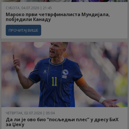
СУБОТА, 04.07.2026 | 21:45
Мароко први четврфиналиста Мундијала,
побједили Канаду
ПРОЧИТАЈ ВИШЕ
ЧЕТВРТАК, 02.07.2026 | 05:04
Да ли је ово био “посљедњи плес” у дресу БиХ
за Џеку