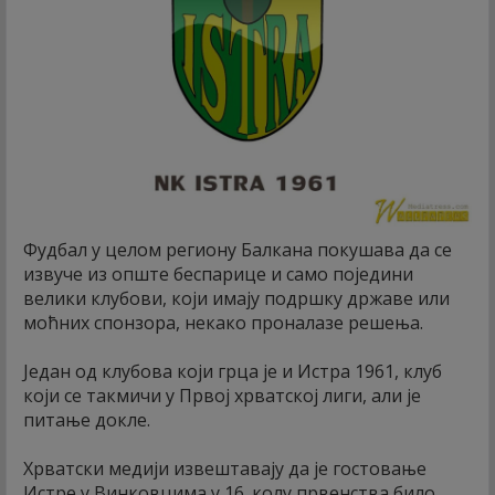
Фудбал у целом региону Балкана покушава да се
извуче из опште беспарице и само поједини
велики клубови, који имају подршку државе или
моћних спонзора, некако проналазе решења.
Један од клубова који грца је и Истра 1961, клуб
који се такмичи у Првој хрватској лиги, али је
питање докле.
Хрватски медији извештавају да је гостовање
Истре у Винковцима у 16. колу првенства било