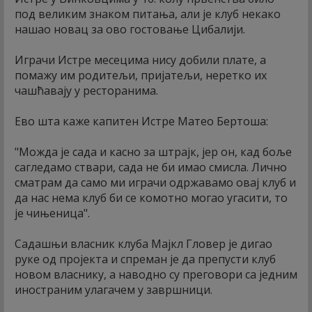
под великим знаком питања, али је клуб некако
нашао новац за ово гостовање Цибалији.
Играчи Истре месецима нису добили плате, а
помажу им родитељи, пријатељи, неретко их
чашћавају у ресторанима.
Ево шта каже капитен Истре Матео Бертоша:
"Можда је сада и касно за штрајк, јер он, кад боље
сагледамо ствари, сада не би имао смисла. Лично
сматрам да само ми играчи одржавамо овај клуб и
да нас нема клуб би се комотно могао угасити, то
је чињеница".
Садашњи власник клуба Мајкл Гловер је дигао
руке од пројекта и спреман је да препусти клуб
новом власнику, а наводно су преговори са једним
иностраним улагачем у завршници.