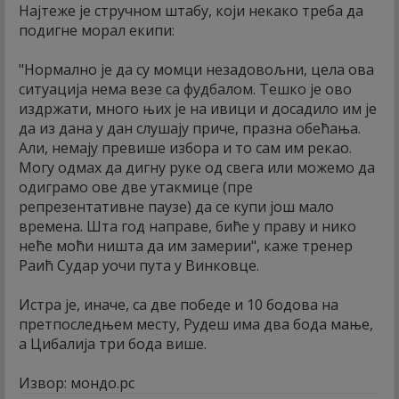
Најтеже је стручном штабу, који некако треба да
подигне морал екипи:
"Нормално је да су момци незадовољни, цела ова
ситуација нема везе са фудбалом. Тешко је ово
издржати, много њих је на ивици и досадило им је
да из дана у дан слушају приче, празна обећања.
Али, немају превише избора и то сам им рекао.
Могу одмах да дигну руке од свега или можемо да
одиграмо ове две утакмице (пре
репрезентативне паузе) да се купи још мало
времена. Шта год направе, биће у праву и нико
неће моћи ништа да им замерии", каже тренер
Раић Судар уочи пута у Винковце.
Истра је, иначе, са две победе и 10 бодова на
претпоследњем месту, Рудеш има два бода мање,
а Цибалија три бода више.
Извор: мондо.рс