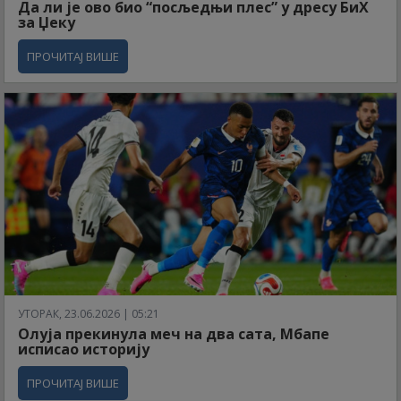
Да ли је ово био “посљедњи плес” у дресу БиХ
за Џеку
ПРОЧИТАЈ ВИШЕ
УТОРАК, 23.06.2026 | 05:21
Олуја прекинула меч на два сата, Мбапе
исписао историју
ПРОЧИТАЈ ВИШЕ