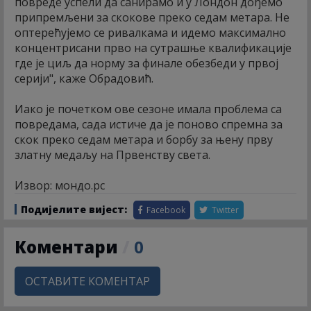
повреде успели да санирамо и у Лондон дођемо
припремљени за скокове преко седам метара. Не
оптерећујемо се ривалкама и идемо максимално
концентрисани прво на сутрашње квалификације
где је циљ да норму за финале обезбеди у првој
серији", каже Обрадовић.
Иако је почетком ове сезоне имала проблема са
повредама, сада истиче да је поново спремна за
скок преко седам метара и борбу за њену прву
златну медаљу на Првенству света.
Извор: мондо.рс
Подијелите вијест:
Facebook
Twitter
Коментари
/
0
ОСТАВИТЕ КОМЕНТАР