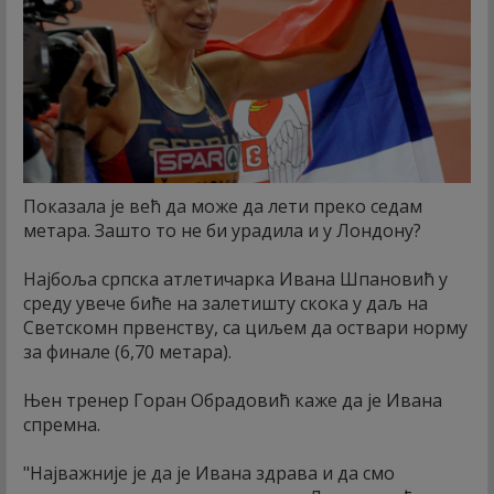
Показала је већ да може да лети преко седам
метара. Зашто то не би урадила и у Лондону?
Најбоља српска атлетичарка Ивана Шпановић у
среду увече биће на залетишту скока у даљ на
Светскомн првенству, са циљем да оствари норму
за финале (6,70 метара).
Њен тренер Горан Обрадовић каже да је Ивана
спремна.
"Најважније је да је Ивана здрава и да смо