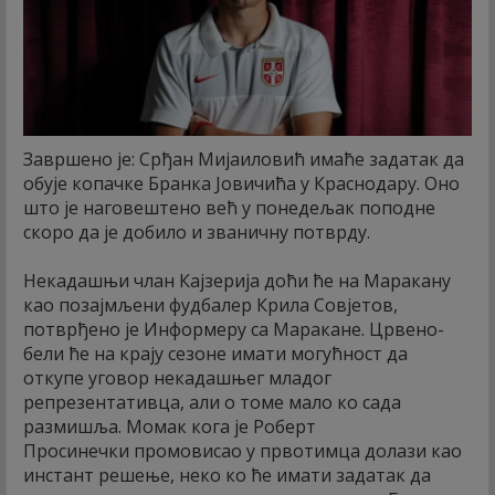
Завршено је: Срђан Мијаиловић имаће задатак да
обује копачке Бранка Јовичића у Краснодару. Оно
што је наговештено већ у понедељак поподне
скоро да је добило и званичну потврду.
Некадашњи члан Кајзерија доћи ће на Маракану
као позајмљени фудбалер Крила Совјетов,
потврђено је Информеру са Маракане. Црвено-
бели ће на крају сезоне имати могућност да
откупе уговор некадашњег младог
репрезентативца, али о томе мало ко сада
размишља. Момак кога је Роберт
Просинечки промовисао у првотимца долази као
инстант решење, неко ко ће имати задатак да