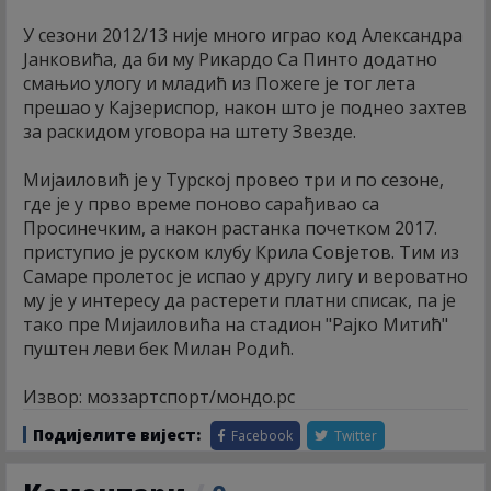
У сезони 2012/13 није много играо код Александра
Јанковића, да би му Рикардо Са Пинто додатно
смањио улогу и младић из Пожеге је тог лета
прешао у Кајзериспор, након што је поднео захтев
за раскидом уговора на штету Звезде.
Мијаиловић је у Турској провео три и по сезоне,
где је у прво време поново сарађивао са
Просинечким, а након растанка почетком 2017.
приступио је руском клубу Крила Совјетов. Тим из
Самаре пролетос је испао у другу лигу и вероватно
му је у интересу да растерети платни списак, па је
тако пре Мијаиловића на стадион "Рајко Митић"
пуштен леви бек Милан Родић.
Извор: моззартспорт/мондо.рс
Подијелите вијест:
Facebook
Twitter