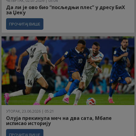
ЧЕТВРТАК, 02.07.2026 | 05:04
Да ли је ово био “посљедњи плес” у дресу БиХ
за Џеку
ПРОЧИТАЈ ВИШЕ
УТОРАК, 23.06.2026 | 05:21
Олуја прекинула меч на два сата, Мбапе
исписао историју
ПРОЧИТАЈ ВИШЕ