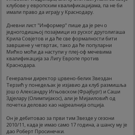
клубове у европским квалификацијама, па не би
имали право да играју у Краснодару.
Дневни лист "Информер" пише да је реч о
једногодишњој позајмици из руског друголигаша
Крила Совјетов и да ће све формалности бити
завршене у четвртак, тако да ће популарни
Мићко моћи да наступи у плеј-оф мечевима
квалификација за Лигу Европе против
Краснодара.
Генерални директор црвено-белих Звездан
Терзић у понедељак је изјавио да клуб размишља
још о Александру Игњовском (Фрајбург) и Саши
Здјелару (Олимпијакос), али је Мијаиловић од
почетка деловао као најреалнија опција.
Он је дебитовао за први тим Звезде у сезони
2010/11, када је имао само 17 година, а шансу му је
дао Роберт Просинечки.