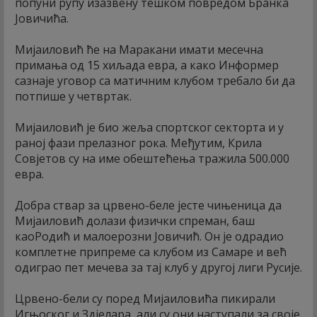
попуни рупу изазвену тешком повредом Бранка
Јовичића.
Мијаиловић ће на Маракани имати месечна
примања од 15 хиљада евра, а како Информер
сазнаје уговор са матичним клубом требало би да
потпише у четвртак.
Мијаиловић је био жеља спортског секторта и у
раној фази прелазног рока. Међутим, Крила
Совјетов су на име обештећења тражила 500.000
евра.
Добра ствар за црвено-беле јесте чињеница да
Мијаиловић долази физички спреман, баш
каоРодић и малоерозни Јовичић. Он је одрадио
комплетне припреме са клубом из Самаре и већ
одиграо пет мечева за тај клуб у другој лиги Русије.
Црвено-бели су поред Мијаиловића пикирали
Игњоског и Здјелара, али су они наступали за своје