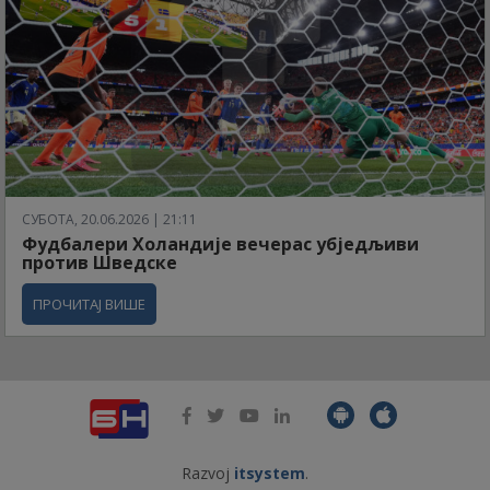
СУБОТА, 20.06.2026 | 21:11
Фудбалери Холандије вечерас убједљиви
против Шведске
ПРОЧИТАЈ ВИШЕ
Razvoj
itsystem
.