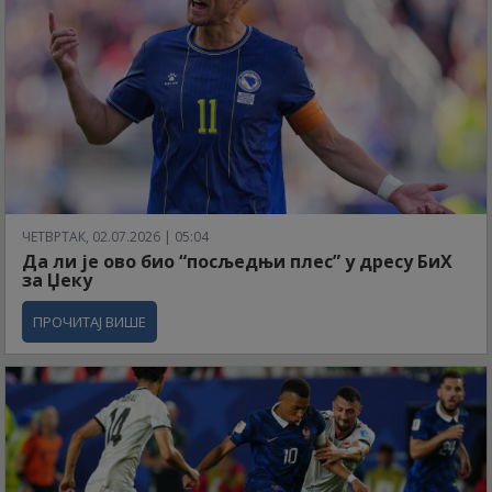
ЧЕТВРТАК, 02.07.2026 | 05:04
Да ли је ово био “посљедњи плес” у дресу БиХ
за Џеку
ПРОЧИТАЈ ВИШЕ