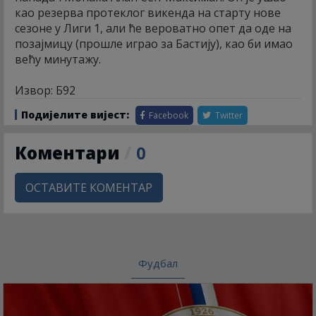
као резерва протеклог викенда на старту нове
сезоне у Лиги 1, али ће вероватно опет да оде на
позајмицу (прошле играо за Бастију), као би имао
већу минутажу.
Извор: Б92
Подијелите вијест:
Facebook
Twitter
Коментари
/
0
ОСТАВИТЕ КОМЕНТАР
Фудбал