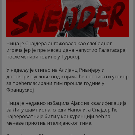
Ница је Снајдера ангажовала као слободног
играча јер је пре месец дана напустио Галатасарај
после четири године у Турској.
У недељу је стигао на Алијанц Ривијеру и
договорио услове под којима ће потписати уговор
за трећепласирани тим прошле године у
Француској.
Ница је недавно избацила Ајакс из квалификација
за Лигу шампиона, следи Наполи, а Снајдер ће
највероватније бити у конкуренцији већ за
мечеве приотив италијанског тима.