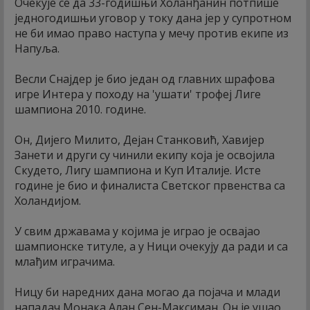
Очекује се да 33-годишњи Холанђанин потпише
једногодишњи уговор у току дана јер у супротном
не би имао право наступа у мечу против екипе из
Напуља.
Весли Снајдер је био један од главних шрафова
игре Интера у походу на 'ушати' трофеј Лиге
шампиона 2010. године.
Он, Дијего Милито, Дејан Станковић, Хавијер
Занети и други су чинили екипу која је освојила
Скудето, Лигу шампиона и Куп Италије. Исте
године је био и финалиста Светског првенства са
Холандијом.
У свим државама у којима је играо је освајао
шампионске титуле, а у Ници очекују да ради и са
млађим играчима.
Ницу би наредних дана могао да појача и млади
нападач Монака Алан Сен-Максиман. Он је ушао