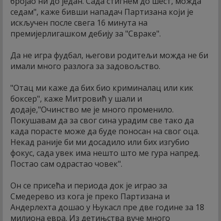
бројао ни до један. Сада стигнем до шест, можда
седам", каже бивши нападач Партизана који је
искључен после свега 16 минута на
премијерлигашком дебију за "Свраке".
Да не игра фудбал, његови родитељи можда не би
имали много разлога за задовољство.
"Отац ми каже да бих био криминалац или кик
боксер", каже Митровић у шали и
додаје,"Очинство ме је много променило.
Покушавам да за свог сина урадим све тако да
када порасте може да буде поносан на свог оца.
Некад раније би ми досадило или бих изгубио
фокус, сада увек има нешто што ме гура напред.
Постао сам одрастао човек".
Он се присећа и периода док је играо за
Смедерево из кога је преко Партизана и
Андерлехта дошао у Њукасл пре две године за 18
милиона евра. Из детињства вуче много