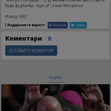
буде фудбалер, лудо је", каже Митрогол.
Извор: Б92
Подијелите вијест:
Facebook
Twitter
Коментари
/
0
ОСТАВИТЕ КОМЕНТАР
Фудбал