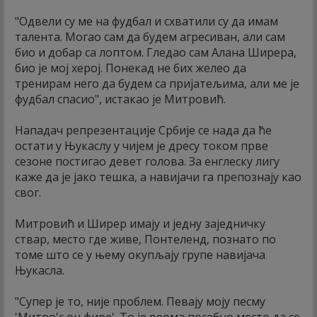
"Одвели су ме на фудбал и схватили су да имам
талента. Могао сам да будем агресиван, али сам
био и добар са лоптом. Гледао сам Алана Ширера,
био је мој херој. Понекад не бих желео да
тренирам него да будем са пријатељима, али ме је
фудбал спасио", истакао је Митровић.
Нападач репрезентације Србије се нада да ће
остати у Њукаслу у чијем је дресу током прве
сезоне постигао девет голова. За енглеску лигу
каже да је јако тешка, а навијачи га препознају као
свог.
Митровић и Ширер имају и једну заједничку
ствар, место где живе, Понтеленд, познато по
томе што се у њему окупљају групе навијача
Њукасла.
"Супер је то, није проблем. Певају моју песму
'Митро'с он фире'. То је веома посебно место да се