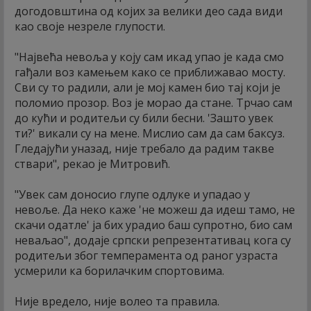
догодовштина од којих за велики део сада види
као своје незреле глупости.
"Највећа невоља у коју сам икад упао је када смо
гађали воз камењем како се приближавао мосту.
Сви су то радили, али је мој камен био тај који је
поломио прозор. Воз је морао да стане. Трчао сам
до кући и родитељи су били бесни. 'Зашто увек
ти?' викали су на мене. Мислио сам да сам баксуз.
Гледајући уназад, није требало да радим такве
ствари", рекао је Митровић.
"Увек сам доносио глупе одлуке и упадао у
невоље. Да неко каже 'не можеш да идеш тамо, не
скачи одатле' ја бих урадио баш супротно, био сам
неваљао", додаје српски репрезентативац кога су
родитељи због темперамента од раног узраста
усмерили ка борилачким спортовима.
Није вредело, није волео та правила.