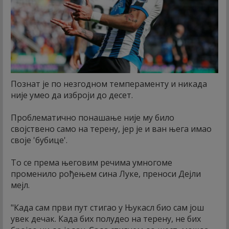
Познат је по незгодном темпераменту и никада
није умео да изброји до десет.
Проблематично понашање није му било
својствено само на терену, јер је и ван њега имао
своје 'бубице'.
То се према његовим речима умногоме
променило рођењем сина Луке, преноси Дејли
мејл.
"Када сам први пут стигао у Њукасл био сам још
увек дечак. Када бих полудео на терену, не бих