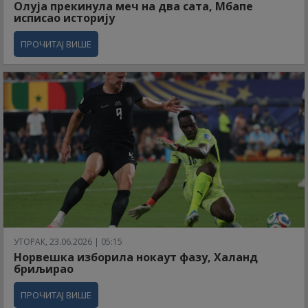
Олуја прекинула меч на два сата, Мбапе
исписао историју
ПРОЧИТАЈ ВИШЕ
УТОРАК, 23.06.2026 | 05:15
Норвешка изборила нокаут фазу, Халанд
бриљирао
ПРОЧИТАЈ ВИШЕ