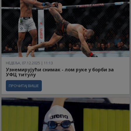
НЕДЕЉА, 07.12.2025 | 11:13
Узнемирујући снимак - лом руке у борби за
УФЦ титулу
ПРОЧИТАЈ ВИШЕ