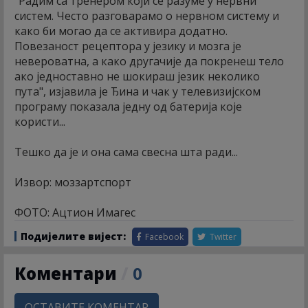
"Радим са тренером који се разуме у нервни
систем. Често разговарамо о нервном систему и
како би могао да се активира додатно.
Повезаност рецептора у језику и мозга је
невероватна, а како другачије да покренеш тело
ако једноставно не шокираш језик неколико
пута", изјавила је Ђина и чак у телевизијском
програму показала једну од батерија које
користи...
Тешко да је и она сама свесна шта ради...
Извор: моззартспорт
ФОТО: Ацтион Имагес
Подијелите вијест:
Facebook
Twitter
Коментари
/
0
ОСТАВИТЕ КОМЕНТАР