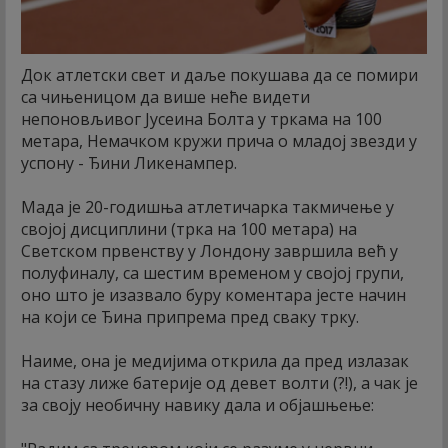
Док атлетски свет и даље покушава да се помири
са чињеницом да више неће видети
непоновљивог Јусеина Болта у тркама на 100
метара, Немачком кружи прича о младој звезди у
успону - Ђини Ликенампер.
Мада је 20-годишња атлетичарка такмичење у
својој дисциплини (трка на 100 метара) на
Светском првенству у Лондону завршила већ у
полуфиналу, са шестим временом у својој групи,
оно што је изазвало буру коментара јесте начин
на који се Ђина припрема пред сваку трку.
Наиме, она је медијима открила да пред излазак
на стазу лиже батерије од девет волти (?!), а чак је
за своју необичну навику дала и објашњење: