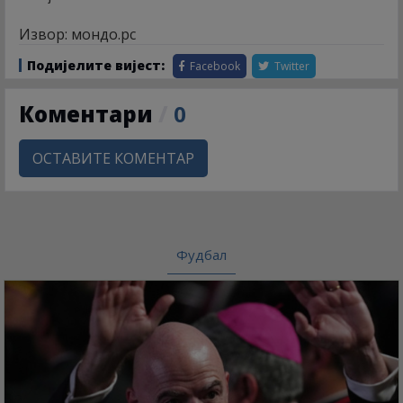
Извор: мондо.рс
Подијелите вијест:
Facebook
Twitter
Коментари
/
0
ОСТАВИТЕ КОМЕНТАР
Фудбал