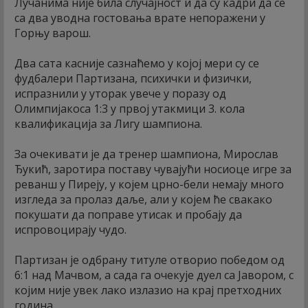
Лучанима није била случајност и да су кадри да се
са два уводна гостовања врате непоражени у
Горњу варош.
Два сата касније сазнаћемо у којој мери су се
фудбалери Партизана, психички и физички,
испразнили у уторак увече у поразу од
Олимпијакоса 1:3 у првој утакмици 3. кола
квалификација за Лигу шампиона.
За очекивати је да тренер шампиона, Мирослав
Ђукић, заротира поставу чувајући носиоце игре за
реванш у Пиреју, у којем црно-бели немају много
изгледа за пролаз даље, али у којем ће свакако
покушати да поправе утисак и пробају да
испровоцирају чудо.
Партизан је одбрану титуле отворио победом од
6:1 над Мачвом, а сада га очекује дуел са Јавором, с
којим није увек лако излазио на крај претходних
година.