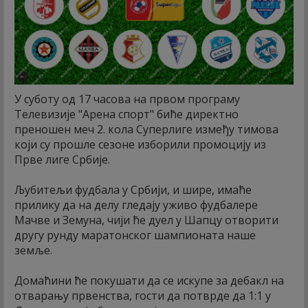
У суботу од 17 часова на првом програму
Телевизије "Арена спорт" биће директно
преношен меч 2. кола Суперлиге између тимова
који су прошле сезоне изборили промоцију из
Прве лиге Србије.
Љубитељи фудбала у Србији, и шире, имаће
прилику да на делу гледају уживо фудбалере
Мачве и Земуна, чији ће дуел у Шапцу отворити
другу рунду маратонског шампионата наше
земље.
Домаћини ће покушати да се искупе за дебакл на
отварању првенства, гости да потврде да 1:1 у