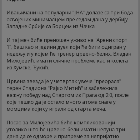
Ивањичани на популарни "ЈНА" долазе са три бода
освојених минималцем пре седам дана у дербију
Западне Србије са Борцем из Чачка.
И тај меч биће преношен уживо на "Арени спорт
1", баш као и једини дуел који ће бити одигран у
недељу и у којем ће тренер црвено-белих, Владан
Милојевић, имати сличне проблеме као и колега
из Хумске, Ђукић.
Црвена звезда је у четвртак увече "преорала"
терен Стадиона "Рајко Митић" и забележила
важну победу над Спартом из Прага од 2:0, после
које тешко да је остало много атома снаге у
момцима који су играли од старта меча.
Посао за Милојевића биће компликованији
утолико што ће црвено-бели имати непуна три
дана да се одморе и припреме за непријатно