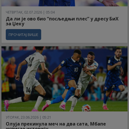
ЧЕТВРТАК, 02.07.2026 | 05:04
Да ли је ово био “посљедњи плес” у дресу БиХ
за Џеку
ПРОЧИТАЈ ВИШЕ
УТОРАК, 23.06.2026 | 05:21
Олуја прекинула меч на два сата, Мбапе
исписао историју