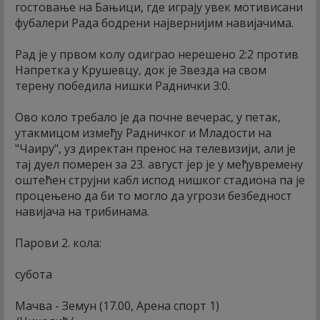
гостовање на Бањици, где играју увек мотивисани
фубалери Рада бодрени највернијим навијачима.
Рад је у првом колу одиграо нерешено 2:2 против
Напретка у Крушевцу, док је Звезда на свом
терену победила нишки Раднички 3:0.
Ово коло требало је да почне вечерас, у петак,
утакмицом између Радничког и Младости на
"Чаиру", уз директан пренос на телевизији, али је
тај дуел померен за 23. август јер је у међувремену
оштећен струјни кабл испод нишког стадиона па је
процењено да би то могло да угрози безбедност
навијача на трибинама.
Парови 2. кола:
субота
Мачва - Земун (17.00, Арена спорт 1)