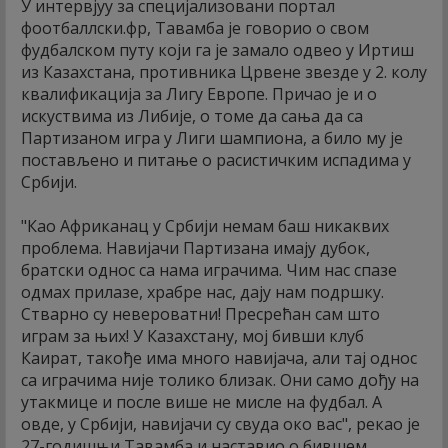
У интервјуу за специјализовани портал
фоотбаллски.фр, Тавамба је говорио о свом
фудбалском путу који га је замало одвео у Иртиш
из Казахстана, противника Црвене звезде у 2. колу
квалификација за Лигу Европе. Причао је и о
искуствима из Либије, о томе да сања да са
Партизаном игра у Лиги шампиона, а било му је
постављено и питање о расистичким испадима у
Србији.
"Као Африканац у Србији немам баш никаквих
проблема. Навијачи Партизана имају дубок,
братски однос са нама играчима. Чим нас спазе
одмах прилазе, храбре нас, дају нам подршку.
Стварно су невероватни! Пресрећан сам што
играм за њих! У Казахстану, мој бивши клуб
Каират, такође има много навијача, али тај однос
са играчима није толико близак. Они само дођу на
утакмице и после више не мисле на фудбал. А
овде, у Србији, навијачи су свуда око вас", рекао је
27-годишњи Тавамба и наставио о бившем