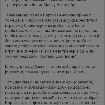
тренеру црно-белих Марку Николићу:
"Када сам долазио у Партизан чуо сам приче о
томе да је Николић имао ситуацију са црнопутим
играчем у Словенији и да је због тога било
проблема. Али ја са њим нисам имао ни најмањих
проблема. Да, некад сам играо, некада не, али то је
било искључиво у вези са мојом формом. Он је
заиста дробра особа и нема никаквих проблема са
играчима из Африке и сјајан је тренер. Под њим
смо напредовали, постали шампиони".
Камерунски фудбалер је играо за Каират, а могао
је, каже, врло лако да постане играч Иртиша.
"Отишао сам у Каират из финансијских разлога,
пре свега. Мислим да нисам добијао довољно
простора да играм. Зато сам желео да се вратим у
овај део Европе и пресрећан сам што сам изабрао
Партизан, са којим сам освојио титлу шампиона,