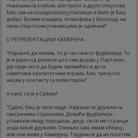
повезани са клубом, али прате и друге спортове.
Био сам на кошаркашкој утакмици и било је баш
добро. Волим кошарку. Атмосфера у Београду на
свим спортским утакмицама је одлична!"
О РЕПРЕЗЕНТАЦИЈИ КАМЕРУНА...
"Наравно да желим, то је сан сваког фудбалера. То
је и један од разлога што сам дошао у Партизан,
јер овде могу да будем примећен и да се
наметнем квалитетним играма. Али, тренутно
нисам у контакту са селектором".
А како ти је у Србији?
"Сјајно, баш је лепо овде. Највише се дружим са
саиграчима-странцима. Домаћи фудбалери
углавном имају породице, децу, па се ми странци
онда више дружимо. Ожењен сам, имам кћерку,
али они живе у Камеруну. Трудим се да их посетим