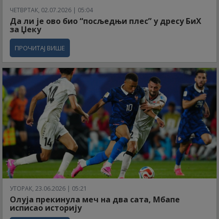
ЧЕТВРТАК, 02.07.2026 | 05:04
Да ли је ово био “посљедњи плес” у дресу БиХ
за Џеку
ПРОЧИТАЈ ВИШЕ
УТОРАК, 23.06.2026 | 05:21
Олуја прекинула меч на два сата, Мбапе
исписао историју