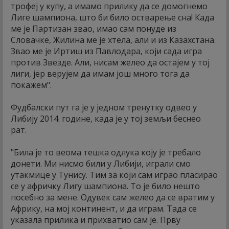
трофеј у купу, а имамо прилику да се домогнемо
Лиге шампиона, што би било остварење сна! Када
ме је Партизан звао, имао сам понуде из
Словачке, Жилина ме је хтела, али и из Казахстана.
Звао ме је Иртиш из Павлодара, који сада игра
против Звезде. Али, нисам желео да остајем у тој
лиги, јер верујем да имам још много тога да
покажем".
Фудбалски пут га је у једном тренутку одвео у
Либију 2014. године, када је у тој земљи беснео
рат.
"Била је то веома тешка одлука коју је требало
донети. Ми нисмо били у Либији, играли смо
утакмице у Тунису. Тим за који сам играо пласирао
се у афричку Лигу шампиона. То је било нешто
посебно за мене. Одувек сам желео да се вратим у
Африку, на мој континент, и да играм. Тада се
указала прилика и прихватио сам је. Прву