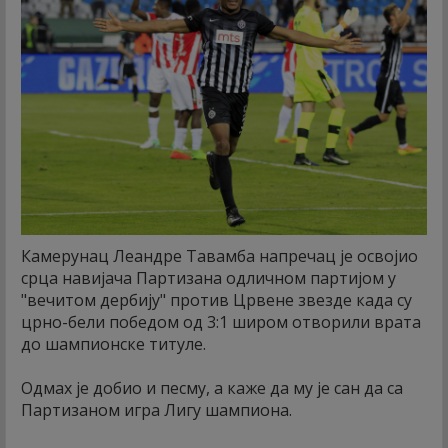
Камерунац Леандре Тавамба напречац је освојио
срца навијача Партизана одличном партијом у
"вечитом дербију" против Црвене звезде када су
црно-бели победом од 3:1 широм отворили врата
до шампионске титуле.
Одмах је добио и песму, а каже да му је сан да са
Партизаном игра Лигу шампиона.