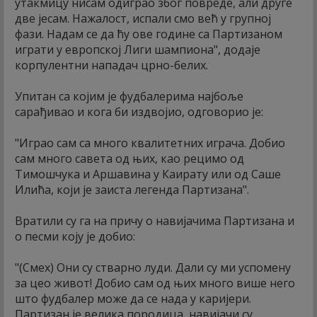
утакмицу нисам одиграо због повреде, али друге
две јесам. Нажалост, испали смо већ у групној
фази. Надам се да ћу ове године са Партизаном
играти у европској Лиги шампиона", додаје
корпулентни нападач црно-белих.
Упитан са којим је фудбалерима најбоље
сарађивао и кога би издвојио, одговорио је:
"Играо сам са много квалитетних играча. Добио
сам много савета од њих, као рецимо од
Тимошчука и Аршавина у Каирату или од Саше
Илића, који је заиста легенда Партизана".
Вратили су га на причу о навијачима Партизана и
о песми коју је добио:
"(Смех) Они су стварно луди. Дали су ми успомену
за цео живот! Добио сам од њих много више него
што фудбалер може да се нада у каријери.
Партизан је велика породица, навијачи су