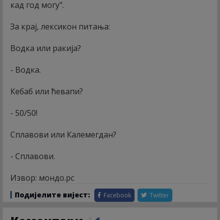
кад год могу".
За крај, лексикон питања:
Водка или ракија?
- Водка.
Кебаб или ћевапи?
- 50/50!
Сплавови или Калемегдан?
- Сплавови.
Извор: мондо.рс
Подијелите вијест:
Facebook
Twitter