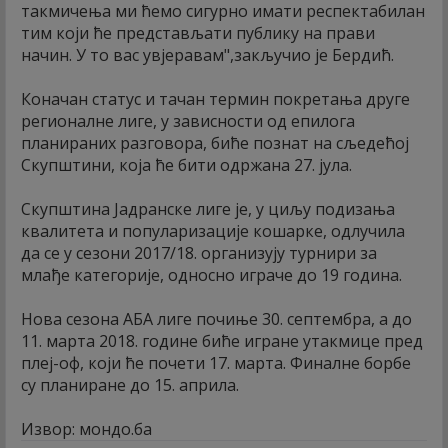
такмичења ми ћемо сигурно имати респектабилан
тим који ће представљати публику на прави
начин. У то вас увјеравам",закључио је Бердић.
Коначан статус и тачан термин покретања друге
регионалне лиге, у зависности од епилога
планираних разговора, биће познат на сљедећој
Скупштини, која ће бити одржана 27. јула.
Скупштина Јадранске лиге је, у циљу подизања
квалитета и популаризације кошарке, одлучила
да се у сезони 2017/18. организују турнири за
млађе категорије, односно играче до 19 година.
Нова сезона АБА лиге почиње 30. септембра, а до
11. марта 2018. године биће игране утакмице пред
плеј-оф, који ће почети 17. марта. Финалне борбе
су планиране до 15. априла.
Извор: мондо.ба