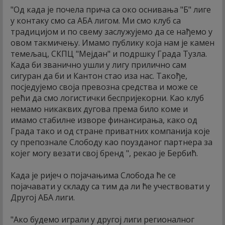
"Од када је почела прича са око оснивања "Б" лиге
у контаку смо са АБА лигом. Ми смо клуб са
традицијом и по свему заслужујемо да се нађемо у
овом такмичењу. Имамо публику која нам је камен
темељац, СКПЦ "Мејдан" и подршку Града Тузла.
Када би званично ушли у лигу прилично сам
сигуран да би и Кантон стао иза нас. Такође,
посједујемо своја превозна средства и може се
рећи да смо логистички беспријекорни. Као клуб
немамо никаквих дугова према било коме и
имамо стабилне изворе финансирања, како од
Града тако и од стране приватних компанија које
су препознале Слободу као поузданог партнера за
којег могу везати свој бренд ", рекао је Бербић.
Када је ријеч о појачањима Слобода ће се
појачавати у складу са тим да ли ће учествовати у
Другој АБА лиги.
"Ако будемо играли у другој лиги регионалног