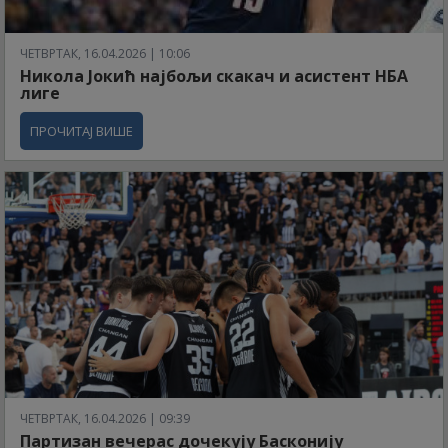
ЧЕТВРТАК, 16.04.2026 | 10:06
Никола Јокић најбољи скакач и асистент НБА
лиге
ПРОЧИТАЈ ВИШЕ
ЧЕТВРТАК, 16.04.2026 | 09:39
Партизан вечерас дочекују Басконију