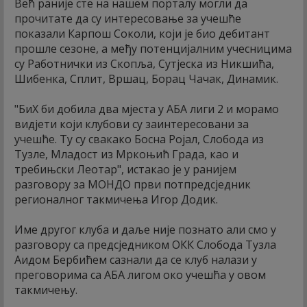
Већ раније сте на нашем порталу могли да
прочитате да су интересовање за учешће
показали Карпош Соколи, који је био дебитант
прошле сезоне, а међу потенцијалним учесницима
су Работнички из Скопља, Сутјеска из Никшића,
Шибенка, Сплит, Вршац, Борац Чачак, Динамик.
"БиХ би добила два мјеста у АБА лиги 2 и морамо
видјети који клубови су заинтересовани за
учешће. Ту су свакако Босна Ројал, Слобода из
Тузле, Младост из Мркоњић Града, као и
требињски Леотар", истакао је у ранијем
разговору за МОНДО први потпредсједник
регионалног такмичења Игор Додик.
Име другог клуба и даље није познато али смо у
разговору са предсједником ОКК Слобода Тузла
Аидом Бербићем сазнали да се клуб налази у
преговорима са АБА лигом око учешћа у овом
такмичењу.