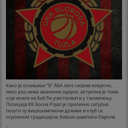
Како је оснивање "Б" АБА лиге сасвим извјесно,
иако још нема званичне одлуке, актуелна је тема
које екипе из БиХ ће учествовати у такмичењу.
Позиција КК Босна Ројал је прилично сигурна
пошто су вицешампиони државе и клуб са
огромном традицијом, бивши шампион Европе.