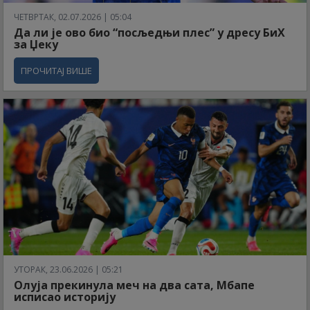
ЧЕТВРТАК, 02.07.2026 | 05:04
Да ли је ово био “посљедњи плес” у дресу БиХ
за Џеку
ПРОЧИТАЈ ВИШЕ
УТОРАК, 23.06.2026 | 05:21
Олуја прекинула меч на два сата, Мбапе
исписао историју