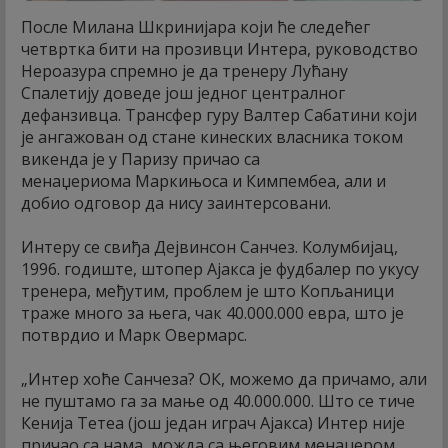
После Милана Шкринијара који ће следећег
четвртка бити на прозивци Интера, руководство
Нероазура спремно је да тренеру Лућану
Спалетију доведе још једног централног
дефанзивца. Трансфер гуру Валтер Сабатини који
је ангажован од стане кинеских власника током
викенда је у Паризу причао са
менаџериома Маркињоса и Кимпембеа, али и
добио одговор да нису заинтерсовани.
Интеру се свиђа Дејвинсон Санчез. Колумбијац,
1996. годиште, штопер Ајакса је фудбалер по укусу
тренера, међутим, проблем је што Копљаници
траже много за њега, чак 40.000.000 евра, што је
потврдио и Марк Овермарс.
„Интер хоће Санчеза? ОК, можемо да причамо, али
не пуштамо га за мање од 40.000.000. Што се тиче
Кенија Тетеа (још један играч Ајакса) Интер није
причао са нама, можда са његовим менаџером