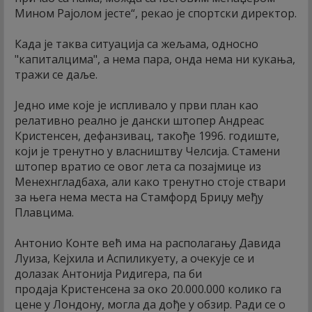
Мином Рајолом јесте“, рекао је спортски директор.
Када је таква ситуација са жељама, односно
"капиталцима", а нема пара, онда нема ни кукања,
тражи се даље.
Једно име које је испливало у први план као
релативно реално је дански штопер Андреас
Кристенсен, дефанзивац, такође 1996. годиште,
који је тренутно у власништву Челсија. Стамени
штопер вратио се овог лета са позајмице из
Менехнгладбаха, али како тренутно стоје ствари
за њега нема места на Стамфорд Бриџу међу
Плавцима.
Антонио Конте већ има на располагању Давида
Луиза, Кејхила и Аспиликуету, а очекује се и
долазак Антонија Ридигера, па би
продаја Кристенсена за око 20.000.000 колико га
цене у Лондону, могла да дође у обзир. Ради се о