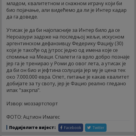
младом, квалитетном и снажном играчу који би
био појачање, али видећемо да ли је Интер кадар
да га доведе.
Утисак је да би најопасније за Интер било да се
Нероазури задрже на последњој жељи, искусном
аргентинском дефанзивцу Федерику Фацију (30)
који је такође од јутрос једно од имена које се
спомиње на Меаци. Спалети га врло добро познаје
јер га је тренирао у Роми до овог лета, а утисак је
да би он био и јефтина солуција јер му је цена тек
око 7.000.000 евра. Опет, питање је какав квалитет
добијате за ту своту, јер је Фацио реално гледано
ипак "закрпа".
Извор: моззартспорт
ФОТО: Ацтион Имагес
Подијелите вијест:
Facebook
Twitter