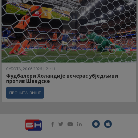
СУБОТА, 20.06.2026 | 21:11
Фудбалери Холандије вечерас убједљиви
против Шведске
ПРОЧИТАЈ ВИШЕ