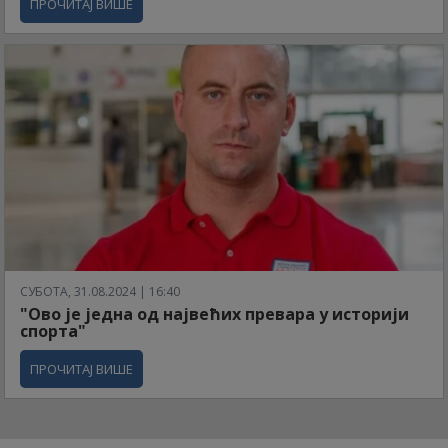
ПРОЧИТАЈ ВИШЕ
СУБОТА, 31.08.2024 | 16:40
"Ово је једна од највећих превара у историји
спорта"
ПРОЧИТАЈ ВИШЕ