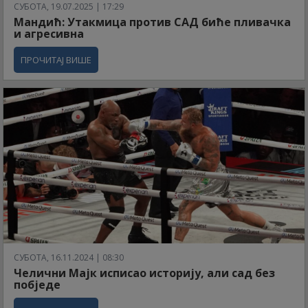
СУБОТА, 19.07.2025 | 17:29
Мандић: Утакмица против САД биће пливачка
и агресивна
ПРОЧИТАЈ ВИШЕ
СУБОТА, 16.11.2024 | 08:30
Челични Мајк исписао историју, али сад без
побједе