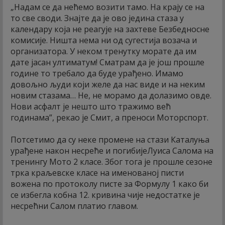
„Надам се да нећемо возити тамо. На крају се на
то све своди. Знајте да је ово једина стаза у
календару која не реагује на захтеве Безбедносне
комисије. Ништа нема ни од сугестија возача и
организатора. У неком тренутку морате да им
дате јасан ултиматум! Сматрам да је још прошле
године то требало да буде урађено. Имамо
довољно људи који желе да нас виде и на неким
новим стазама… Не, не морамо да долазимо овде.
Нови асфалт је нешто што тражимо већ
годинама”, рекао је Смит, а преноси Моторспорт.
Потсетимо да су неке промене на стази Каталуња
урађене након несреће и погибијеЛуиса Салома на
тренингу Мото 2 класе. Због тога је прошле сезоне
трка краљевске класе на именованој писти
вожена по протоколу писте за Формулу 1 како би
се избегла кобна 12. кривина чије недостатке је
несрећни Салом платио главом.