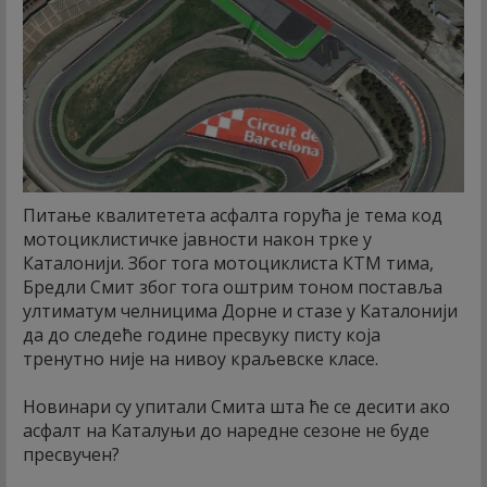
Питање квалитетета асфалта горућа је тема код
мотоциклистичке јавности након трке у
Каталонији. Због тога мотоциклиста КТМ тима,
Бредли Смит због тога оштрим тоном поставља
ултиматум челницима Дорне и стазе у Каталонији
да до следеће године пресвуку писту која
тренутно није на нивоу краљевске класе.
Новинари су упитали Смита шта ће се десити ако
асфалт на Каталуњи до наредне сезоне не буде
пресвучен?