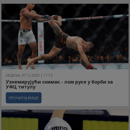
НЕДЕЉА, 07.12.2025 | 11:13
Узнемирујући снимак - лом руке у борби за
УФЦ титулу
ПРОЧИТАЈ ВИШЕ