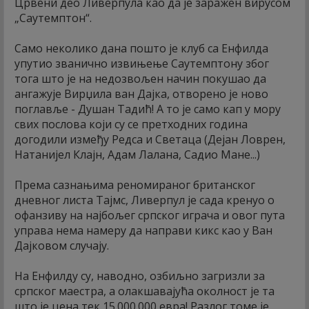
Црвени део Ливерпула као да је заражен вирусом
„Саутемптон“.
Само неколико дана пошто је клуб са Енфилда
упутио званично извињење Саутемптону због
тога што је на недозвољен начин покушао да
ангажује Вирџила ван Дајка, отворено је ново
поглавље - Душан Тадић! А то је само кап у мору
свих послова који су се претходних година
догодили између Редса и Светаца (Дејан Ловрен,
Натанијел Клајн, Адам Лалана, Садио Мане...)
Према сазнањима реномираног британског
дневног листа Тајмс, Ливерпул је сада кренуо о
офанзиву на најбољег српског играча и овог пута
управа нема намеру да направи кикс као у Ван
Дајковом случају.
На Енфилду су, наводно, озбиљно загризли за
српског маестра, а олакшавајућа околност је та
што је цена тек 15.000.000 евра! Разлог томе је