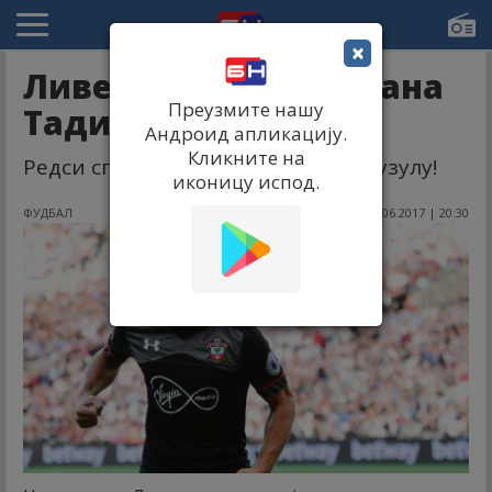
×
Ливерпул хоће Душана
Преузмите нашу
Тадића!
Андроид апликацију.
Кликните на
Редси спремни да активирају клаузулу!
иконицу испод.
ФУДБАЛ
13.06.2017 | 20:30