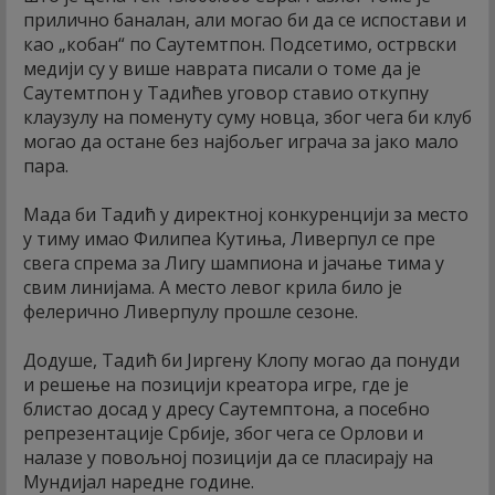
прилично баналан, али могао би да се испостави и
као „кобан“ по Саутемтпон. Подсетимо, острвски
медији су у више наврата писали о томе да је
Саутемтпон у Тадићев уговор ставио откупну
клаузулу на поменуту суму новца, због чега би клуб
могао да остане без најбољег играча за јако мало
пара.
Мада би Тадић у директној конкуренцији за место
у тиму имао Филипеа Кутиња, Ливерпул се пре
свега спрема за Лигу шампиона и јачање тима у
свим линијама. А место левог крила било је
фелерично Ливерпулу прошле сезоне.
Додуше, Тадић би Јиргену Клопу могао да понуди
и решење на позицији креатора игре, где је
блистао досад у дресу Саутемптона, а посебно
репрезентације Србије, због чега се Орлови и
налазе у повољној позицији да се пласирају на
Мундијал наредне године.