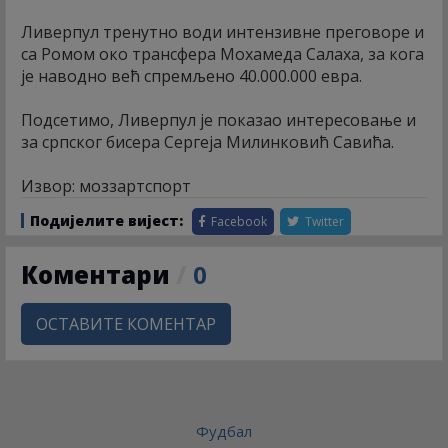
Ливерпул тренутно води интензивне преговоре и
са Ромом око трансфера Мохамеда Салаха, за кога
је наводно већ спремљено 40.000.000 евра.
Подсетимо, Ливерпул је показао интересовање и
за српског бисера Сергеја Милинковић Савића.
Извор: моззартспорт
Подијелите вијест:
Facebook
Twitter
Коментари
/
0
ОСТАВИТЕ КОМЕНТАР
Фудбал