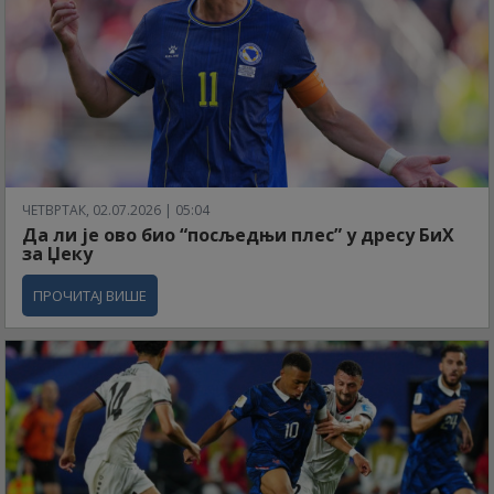
ЧЕТВРТАК, 02.07.2026 | 05:04
Да ли је ово био “посљедњи плес” у дресу БиХ
за Џеку
ПРОЧИТАЈ ВИШЕ