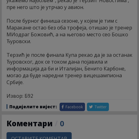
укажемо најбољем", рекао је Терзић 'Новостима',
пре него што је утрчао у авион.
После бурног финиша сезоне, у којем је тим с
Маракане остао без оба трофеја, отишао је тренер
МИодраг Божовић, а на његово место сео Бошко
Ђуровски.
Терзић је после финала Купа рекао да је за останак
Ђуровског, док се током дана појавила и
информација да би и Италијан, Бенито Карбоне,
могао да буде наредни тренер вицешампиона
Србије.
Извор: Б92
Подијелите вијест:
Facebook
Twitter
Коментари
/
0
ОСТАВИТЕ КОМЕНТАР