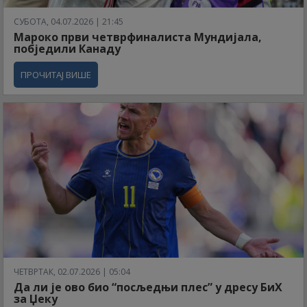
СУБОТА, 04.07.2026 | 21:45
Мароко први четврфиналиста Мундијала,
побједили Канаду
ПРОЧИТАЈ ВИШЕ
ЧЕТВРТАК, 02.07.2026 | 05:04
Да ли је ово био “посљедњи плес” у дресу БиХ
за Џеку