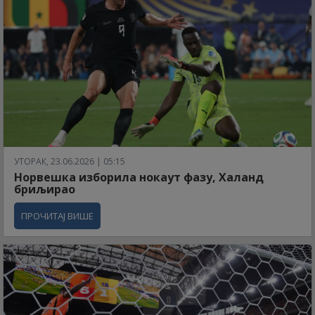
УТОРАК, 23.06.2026 | 05:15
Норвешка изборила нокаут фазу, Халанд
бриљирао
ПРОЧИТАЈ ВИШЕ