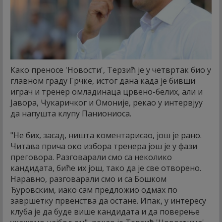
Како преносе 'Новости', Терзић је у четвртак био у
главном граду Грчке, истог дана када је бивши
играч и тренер омладинаца црвено-белих, али и
Јавора, Чукаричког и Омоније, рекао у интервјуу
да напушта клупу Паниониоса.
"Не бих, засад, ништа коментарисао, још је рано.
Читава прича око избора тренера још је у фази
преговора. Разговарали смо са неколико
кандидата, биће их још, тако да је све отворено.
Наравно, разговарали смо и са Бошком
Ђуровским, иако сам предложио одмах по
завршетку првенства да остане. Ипак, у интересу
клуба је да буде више кандидата и да поверење