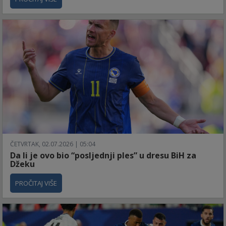
ČETVRTAK, 02.07.2026 | 05:04
Da li je ovo bio “posljednji ples” u dresu BiH za
Džeku
PROČITAJ VIŠE