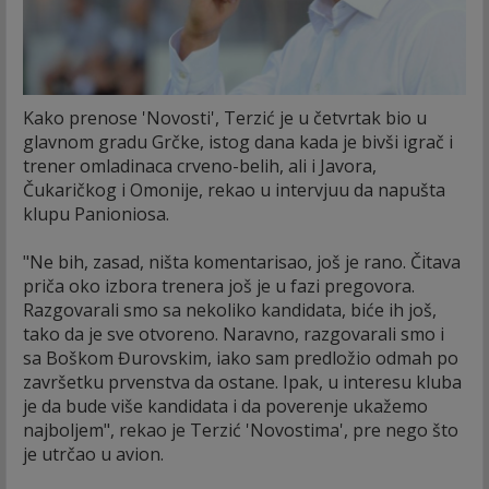
Kako prenose 'Novosti', Terzić je u četvrtak bio u
glavnom gradu Grčke, istog dana kada je bivši igrač i
trener omladinaca crveno-belih, ali i Javora,
Čukaričkog i Omonije, rekao u intervjuu da napušta
klupu Panioniosa.
"Ne bih, zasad, ništa komentarisao, još je rano. Čitava
priča oko izbora trenera još je u fazi pregovora.
Razgovarali smo sa nekoliko kandidata, biće ih još,
tako da je sve otvoreno. Naravno, razgovarali smo i
sa Boškom Đurovskim, iako sam predložio odmah po
završetku prvenstva da ostane. Ipak, u interesu kluba
je da bude više kandidata i da poverenje ukažemo
najboljem", rekao je Terzić 'Novostima', pre nego što
je utrčao u avion.