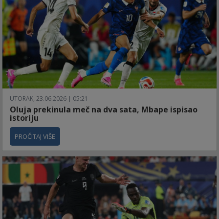
UTORAK, 23.06.2026 | 05:21
Oluja prekinula meč na dva sata, Mbape ispisao
istoriju
PROČITAJ VIŠE