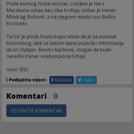
Posle burnog finiša sezone, u kojem je tim s
Marakane ostao bez oba trofeja, otišao je trener
MIodrag Božović, a na njegovo mesto seo Boško
Đurovski.
Terzić je posle finala Kupa rekao da je za ostanak
Đurovskog, dok se tokom dana pojavila i informacija
da bi i Italijan, Benito Karbone, mogao da bude
naredni trener vicešampiona Srbije.
Izvor: B92
Podijelite vijest:
Facebook
Twitter
Komentari
/
0
OSTAVITE KOMENTAR