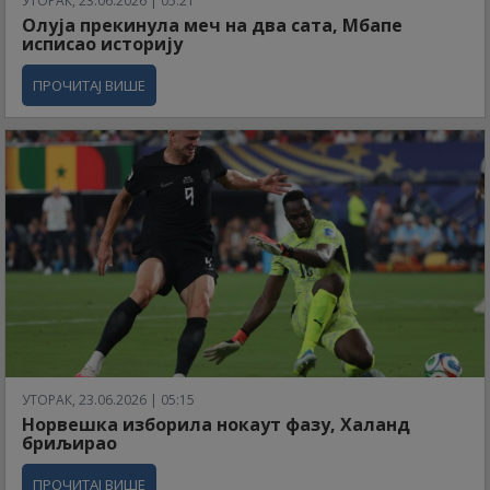
УТОРАК, 23.06.2026 | 05:21
Олуја прекинула меч на два сата, Мбапе
исписао историју
ПРОЧИТАЈ ВИШЕ
УТОРАК, 23.06.2026 | 05:15
Норвешка изборила нокаут фазу, Халанд
бриљирао
ПРОЧИТАЈ ВИШЕ