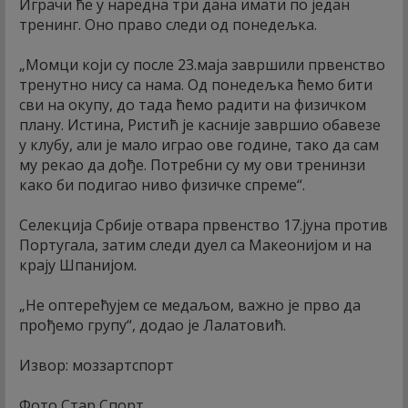
Играчи ће у наредна три дана имати по један
тренинг. Оно право следи од понедељка.
„Момци који су после 23.маја завршили првенство
тренутно нису са нама. Од понедељка ћемо бити
сви на окупу, до тада ћемо радити на физичком
плану. Истина, Ристић је касније завршио обавезе
у клубу, али је мало играо ове године, тако да сам
му рекао да дође. Потребни су му ови тренинзи
како би подигао ниво физичке спреме“.
Селекција Србије отвара првенство 17.јуна против
Португала, затим следи дуел са Макеонијом и на
крају Шпанијом.
„Не оптерећујем се медаљом, важно је прво да
прођемо групу“, додао је Лалатовић.
Извор: моззартспорт
Фото Стар Спорт