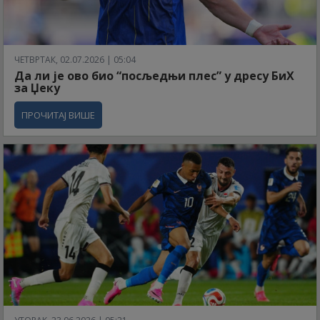
ЧЕТВРТАК, 02.07.2026 | 05:04
Да ли је ово био “посљедњи плес” у дресу БиХ
за Џеку
ПРОЧИТАЈ ВИШЕ