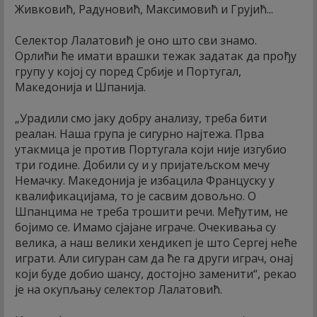
Живковић, Радуновић, Максимовић и Грујић...
Селектор Лалатовић је оно што сви знамо.
Орлићи ће имати врашки тежак задатак да прођу
групу у којој су поред Србије и Португал,
Македонија и Шпанија.
„Урадили смо јаку добру анализу, треба бити
реалан. Наша група је сигурно најтежа. Прва
утакмица је против Португала који није изгубио
три године. Добили су и у пријатељском мечу
Немачку. Македонија је избацила Француску у
квалификацијама, то је сасвим довољно. О
Шпанцима не треба трошити речи. Међутим, не
бојимо се. Имамо сјајане играче. Очекивања су
велика, а наш велики хендикеп је што Сергеј неће
играти. Али сигуран сам да ће га други играч, онај
који буде добио шансу, достојно заменити“, рекао
је на окупљању селектор Лалатовић.