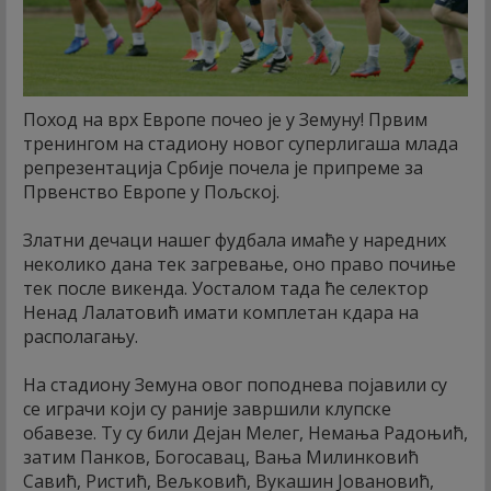
Поход на врх Европе почео је у Земуну! Првим
тренингом на стадиону новог суперлигаша млада
репрезентација Србије почела је припреме за
Првенство Европе у Пољској.
Златни дечаци нашег фудбала имаће у наредних
неколико дана тек загревање, оно право почиње
тек после викенда. Уосталом тада ће селектор
Ненад Лалатовић имати комплетан кдара на
располагању.
На стадиону Земуна овог поподнева појавили су
се играчи који су раније завршили клупске
обавезе. Ту су били Дејан Мелег, Немања Радоњић,
затим Панков, Богосавац, Вања Милинковић
Савић, Ристић, Вељковић, Вукашин Јовановић,