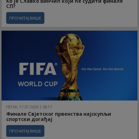
Ко је Славко Винчић који ће судити финале
СП?
ПРОЧИТАЈ ВИШЕ
ПЕТАК, 17.07.2026 | 08:17
Финале Свјетског првенства најскупљи
спортски догађај
ПРОЧИТАЈ ВИШЕ