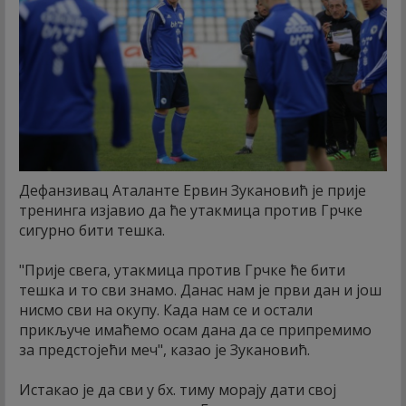
Дефанзивац Аталанте Ервин Зукановић је прије
тренинга изјавио да ће утакмица против Грчке
сигурно бити тешка.
"Прије свега, утакмица против Грчке ће бити
тешка и то сви знамо. Данас нам је први дан и још
нисмо сви на окупу. Када нам се и остали
прикључе имаћемо осам дана да се припремимо
за предстојећи меч", казао је Зукановић.
Истакао је да сви у бх. тиму морају дати свој