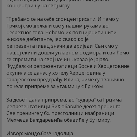
концентришу на свој игру.
"Требамо се на себе сконцентрисати. И тамо у
Грчкој смо држали све у нашим рукама до
несретног гола. Нећемо их потцијенити нити
њихове дебитанте, јер свако ко је
репрезентативац значи да вриједи. Сви смо у
нашој екипи дошли углавном с одмора и сви ћемо
се спремити на свој начин", казао је Јајало.
Фудбалски репрезентативци Босне и Херцеговине
окупила се данас у хотелу Херцеговина у
сарајевском предграђу Илиџа, чиме су званично
почеле припреме за утакмицу с Грчком.
За девет дана припрема, до "судара" са Грцима
репрезентативци БиХ обавиће десет тренинга.
Све тренинге у бх. престолници изабраници
Мехмеда Баждаревића обавиће у Бутмиру.
Извор: мондо.ба/Анадолија