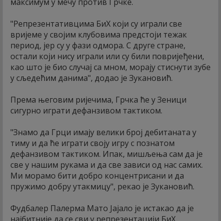
максимум у мечу против Грчке.
"Репрезентативцима БиХ који су играли све
вријеме у својим клубовима предстоји тежак
период, јер су у фази одмора. С друге стране,
остали који нису играли или су били повријеђени,
као што је био случај са мном, морају стиснути зубе
у сљедећим данима", додао је Зукановић.
Према његовим ријечима, Грчка ће у Зеници
сигурно играти дефанзивом тактиком.
"Знамо да Грци имају велики број дебитаната у
тиму и да ће играти своју игру с познатом
дефанзивом тактиком. Ипак, мишљења сам да је
све у нашим рукама и да све зависи од нас самих.
Ми морамо бити добро концентрисани и да
пружимо добру утакмицу", рекао је Зукановић.
Фудбалер Палерма Мато Јајало је истакао да је
најбитније да се сви у репрезентацији БиХ