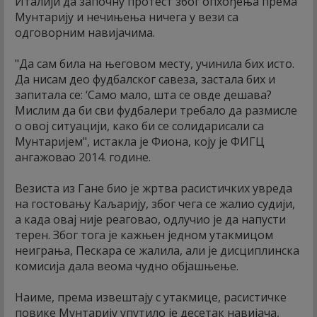
Италији да започну протест због опхођења према
Мунтарију и нечињења ничега у вези са
одговорним навијачима.
"Да сам била на његовом месту, учинила бих исто.
Да нисам део фудбалског савеза, застала бих и
запитала се: ‘Само мало, шта се овде дешава?
Мислим да би сви фудбалери требало да размисле
о овој ситуацији, како би се солидарисали са
Мунтаријем", истакла је Фиона, коју је ФИГЦ
ангажовао 2014. године.
Везиста из Гане био је жртва расистичких увреда
на гостовању Каљарију, због чега се жалио судији,
а када овај није реаговао, одлучио је да напусти
терен. Због тога је кажњен једном утакмицом
неиграња, Пескара се жалила, али је дисциплинска
комисија дала веома чудно објашњење.
Наиме, према извештају с утакмице, расистичке
повике Мунтарију упутило је десетак навијача,