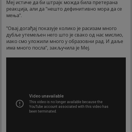
Меј истиче да би штрајк можда била претерана
реакција, али да "нешто дефинитивно мора да се
мења".
"Овај догађај показује колико је расизам много
дубље утемељен него што је свако од нас мислио,
иако смо уложили много у образовни рад. И даље
има много посла", закључила је Меј.