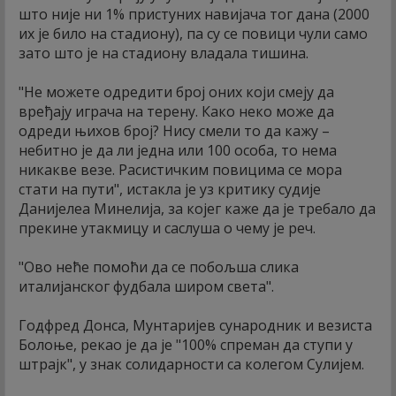
што није ни 1% пристуних навијача тог дана (2000
их је било на стадиону), па су се повици чули само
зато што је на стадиону владала тишина.
"Не можете одредити број оних који смеју да
вређају играча на терену. Како неко може да
одреди њихов број? Нису смели то да кажу –
небитно је да ли једна или 100 особа, то нема
никакве везе. Расистичким повицима се мора
стати на пути", истакла је уз критику судије
Данијелеа Минелија, за којег каже да је требало да
прекине утакмицу и саслуша о чему је реч.
"Ово неће помоћи да се побољша слика
италијанског фудбала широм света".
Годфред Донса, Мунтаријев сународник и везиста
Болоње, рекао је да је "100% спреман да ступи у
штрајк", у знак солидарности са колегом Сулијем.