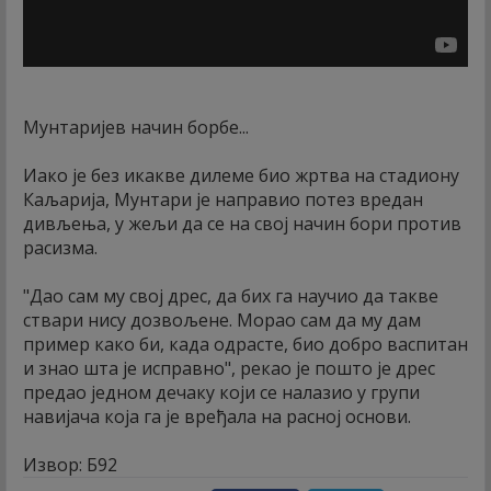
Мунтаријев начин борбе...
Иако је без икакве дилеме био жртва на стадиону
Каљарија, Мунтари је направио потез вредан
дивљења, у жељи да се на свој начин бори против
расизма.
"Дао сам му свој дрес, да бих га научио да такве
ствари нису дозвољене. Морао сам да му дам
пример како би, када одрасте, био добро васпитан
и знао шта је исправно", рекао је пошто је дрес
предао једном дечаку који се налазио у групи
навијача која га је вређала на расној основи.
Извор: Б92