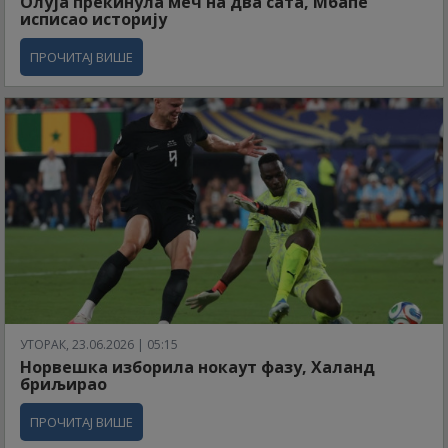
Олуја прекинула меч на два сата, Мбапе
исписао историју
ПРОЧИТАЈ ВИШЕ
УТОРАК, 23.06.2026 | 05:15
Норвешка изборила нокаут фазу, Халанд
бриљирао
ПРОЧИТАЈ ВИШЕ