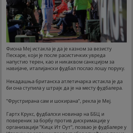
Фиона Меј истакла је да је казном за везисту
Пескаре, који је после расистичких увреда
напустио терен, као и никаквом санкцијом за
навијаче, италијански фудбал послао лошу поруку.
Некадашња британска атлетичарка истакла је да
би она ступила у штрајк да је на месту фудбалера.
"Фрустрирана сам и шокирана", рекла је Меј.
Гартх Крукс, фудбалски новинар на ББЦ и
повереник за борбу против дискримације у
организацији "Кицк Ит Оут", позвао је фудбалере у