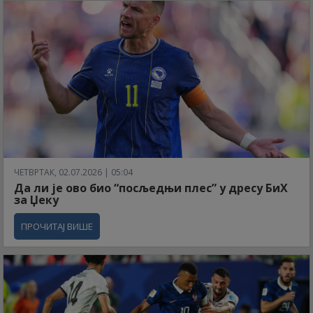
ЧЕТВРТАК, 02.07.2026 | 05:04
Да ли је ово био “посљедњи плес” у дресу БиХ
за Џеку
ПРОЧИТАЈ ВИШЕ