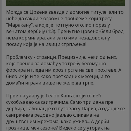
Можда се Црвена звезда и домогне титуле, али то
неће да сакрије огромне проблеме који тресу
“Маракану”, а које је потпуно оголио пораз у
вечитом дербију (1:3). Тренутно црвено-бели брод
нема кормилара, али зато има незадовољну
посаду која је на ивици стрпљења!
Проблем су - странци. Прецизније, неки од њих,
које тренер за домаћу употребу бесомучно
форсира и гледа им кроз прсте на све прохтеве. А
било их је и те како претходних месеци, и то
домаћи играчи више не желе да трпе.
Први на удару је Гелор Канга, који се већ
сукобљавао са саиграчима. Само три дана пре
дербија, Габонац је отпутовао у Париз, а оданде се
саиграчима редовно јављао сликама на
друштвеним мрежама, како ужива... А дерби
грозница, меч сезоне? Видело се у уторак на