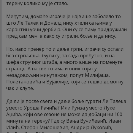
терену колико му је стало.
Међутим, домаће играче је највише заболело то
што Ле Талек и Доналд нису хтели са њима у
карантин уочи дербија. Они су се тиму придружили
пред сам меч, а како су играли, боље и да нису.
Но, иако тренер то и даље трпи, играчи су остали
без стрпљења. Љути су, за сада прећутно, и на
шефа стручног штаба, а много више на поменуте
странце. А на све то има и оних који су
незадовољни минутажом, попут Милијаша,
Полетановића и Вујаклије, који се тешко домогну
чак и клупе.
Да ли је после свега и даље боље гурати Ле Талека
уместо Уроша Рачића? Или Руиза уместо Луке
Аџића, који ове сезоне не може да добаци ни 100
минута на терену? Где су Вања Вучићевић, Иван
Илић, Стефан Милошевић, Андрија Луковић,