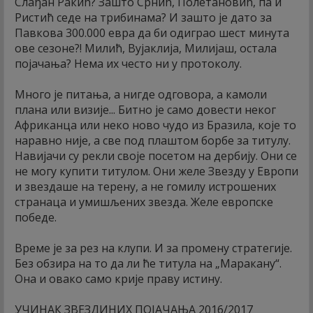
Слађан Ракић? Зашто Срнић, Полетановић, па и
Ристић седе на трибинама? И зашто је дато за
Павкова 300.000 евра да би одиграо шест минута
ове сезоне?! Милић, Вујаклија, Милијаш, остала
појачања? Нема их често ни у протоколу.
Много је питања, а нигде одговора, а камоли
плана или визије... Битно је само довести неког
Африканца или неко ново чудо из Бразила, које то
наравно није, а све под плаштом борбе за титулу.
Навијачи су рекли своје посетом на дербију. Они се
не могу купити титулом. Они желе Звезду у Европи
и звездаше на терену, а не гомилу истрошених
странаца и умишљених звезда. Желе европске
победе.
Време је за рез на клупи. И за промену стратегије.
Без обзира на то да ли ће титула на „Маракану“.
Она и овако само крије праву истину.
УЧИНАК ЗВЕЗДИНИХ ПОЈАЧАЊА 2016/2017