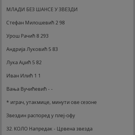
МЛАДИ БЕЗ ШАНСЕ У ЗВЕЗДИ
Стефан Милошевић 2 98
Урош Рачић 8 293
Андрија Луковић 5 83
Лука Аџић 5 82
Иван Илић 1 1
Вања Вучићевић - -
* играч, утакмице, минути ове сезоне
Звездин распоред у плеј-офу
32. КОЛО Напредак - Црвена звезда