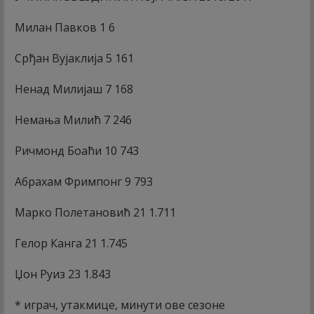
Милан Павков 1 6
Срђан Вујаклија 5 161
Ненад Милијаш 7 168
Немања Милић 7 246
Ричмонд Боаћи 10 743
Абрахам Фримпонг 9 793
Марко Полетановић 21 1.711
Гелор Канга 21 1.745
Џон Руиз 23 1.843
* играч, утакмице, минути ове сезоне