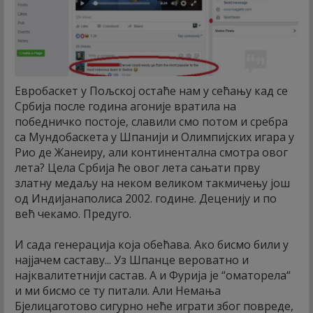
Евробаскет у Пољској остаће нам у сећању кад се
Србија после година агоније вратила на
победничко постоје, славили смо потом и сребра
са Мундобаскета у Шпанији и Олимпијских игара у
Рио де Жанеиру, али континентална смотра овог
лета? Цела Србија ће овог лета сањати прву
златну медаљу на неком великом такмичењу још
од Индијанаполиса 2002. године. Деценију и по
већ чекамо. Предуго.
И сада генерација која обећава. Ако бисмо били у
најјачем саставу... Уз Шпанце вероватно и
најквалитетнији састав. А и Фурија је “оматорела“
и ми бисмо се ту питали. Али Немања
Бјелицаготово сигурно неће играти због повреде,