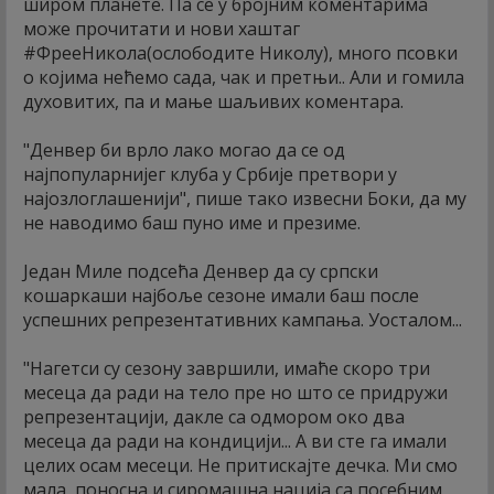
широм планете. Па се у бројним коментарима
може прочитати и нови хаштаг
#ФрееНикола(ослободите Николу), много псовки
о којима нећемо сада, чак и претњи.. Али и гомила
духовитих, па и мање шаљивих коментара.
"Денвер би врло лако могао да се од
најпопуларнијег клуба у Србије претвори у
најозлоглашенији", пише тако извесни Боки, да му
не наводимо баш пуно име и презиме.
Један Миле подсећа Денвер да су српски
кошаркаши најбоље сезоне имали баш после
успешних репрезентативних кампања. Уосталом...
"Нагетси су сезону завршили, имаће скоро три
месеца да ради на тело пре но што се придружи
репрезентацији, дакле са одмором око два
месеца да ради на кондицији... А ви сте га имали
целих осам месеци. Не притискајте дечка. Ми смо
мала, поносна и сиромашна нација са посебним