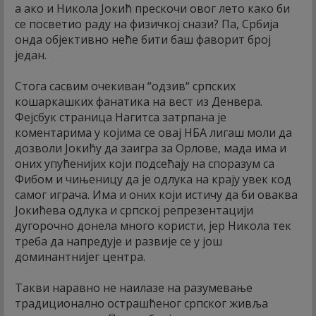
а ако и Никола Јокић прескочи овог лето како би
се посветио раду на физичкој снази? Па, Србија
онда објективно неће бити баш фаворит број
један.
Стога сасвим очекиван “одзив“ српских
кошаркашких фанатика на вест из Денвера.
Фејсбук страница Нагитса затрпана је
коментарима у којима се овај НБА лигаш моли да
дозволи Јокићу да заигра за Орлове, мада има и
оних упућенијих који подсећају на споразум са
Фибом и чињеницу да је одлука на крају увек код
самог играча. Има и оних који истичу да би оваква
Јокићева одлука и српској репрезентацији
дугорочно донела много користи, јер Никола тек
треба да напредује и развије се у још
доминантнијег центра.
Такви наравно не наилазе на разумевање
традиционално острашћеног српског живља