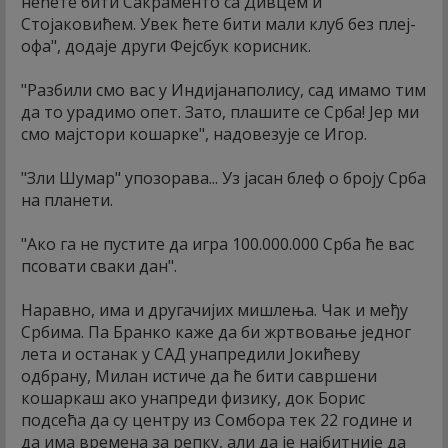
нећете бити Сакраменто са Дивцем и
Стојаковићем. Увек ћете бити мали клуб без плеј-
офа", додаје други Фејсбук корисник.
"Разбили смо вас у Индијанаполису, сад имамо тим
да то урадимо опет. Зато, плашите се Срба! Јер ми
смо мајстори кошарке", надовезује се Игор.
"Зли Шумар" упозорава... Уз јасан блеф о броју Срба
на планети.
"Ако га не пустите да игра 100.000.000 Срба ће вас
псовати сваки дан".
Наравно, има и другачијих мишлења. Чак и међу
Србима. Па Бранко каже да би жртвовање једног
лета и останак у САД унапредили Јокићеву
одбрану, Милан истиче да ће бити савршени
кошаркаш ако унапреди физику, док Борис
подсећа да су центру из Сомбора тек 22 године и
да има времена за репку, али да је најбитније да