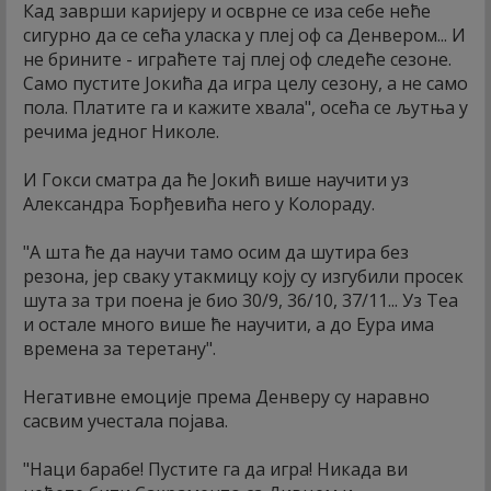
Кад заврши каријеру и осврне се иза себе неће
сигурно да се сећа уласка у плеј оф са Денвером... И
не брините - играћете тај плеј оф следеће сезоне.
Само пустите Јокића да игра целу сезону, а не само
пола. Платите га и кажите хвала", осећа се љутња у
речима једног Николе.
И Гокси сматра да ће Јокић више научити уз
Александра Ђорђевића него у Колораду.
"А шта ће да научи тамо осим да шутира без
резона, јер сваку утакмицу коју су изгубили просек
шута за три поена је био 30/9, 36/10, 37/11... Уз Теа
и остале много више ће научити, а до Еура има
времена за теретану".
Негативне емоције према Денверу су наравно
сасвим учестала појава.
"Наци барабе! Пустите га да игра! Никада ви