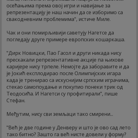
осећањима према овој игри и навијање за
репрезентацију је наш начин да се изборимо са
свакодневним проблемима", истиче Миле.
Чак и они помирљивији саветују Нагетсе да
погледају друге примере европских кошаркаша.
"Дирк Новицки, Пао Гасол и други никада нису
прескакали репрезентативне акције па њихове
каријере нису трпеле. Немојте да заборавите и да
је Јокић експлодирао после Олимпијских игара
када је тренирао са искуснијим српским играчима,
стекао самопоудање и покупио понеки трик од
Теодосића. И Нагетси су профитирали", пише
Стефан.
Међутим, нису сви земљаци тако смирени...
"Већ је две године у Денверу и што је ово сад лето
тако битно? Зашто га већ нисте довели у форму?