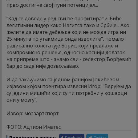
прво достигне свој пуни потенцијал...
"Кад се доведе у ред сви ће профитирати. Биће
легитимни лидер како Нагитса тако и Србије... Ако
желите да имате дебељка који не можда игра ни
25 минута по утакмица онда изволите", помало
радикално констатује Борис, који предлаже и
компромисно решење, односно каснији долазак
на припреме што - знамо сви - селектор Ђорђевић
бар до сада није дозвољавао.
И да закључимо са једном ранијом Јокићевом
изјавом којом поентира извесни Игор: "Верујем да
су једини мишићи који су ти потребни у кошарци
они у мозгу".
Извор: моззартспорт
ФОТО: Ацтион Имагес
Подијелите вијест:
Facebook
Twitter