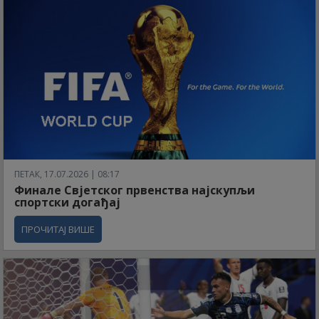
ПЕТАК, 17.07.2026 | 08:17
Финале Свјетског првенства најскупљи
спортски догађај
ПРОЧИТАЈ ВИШЕ