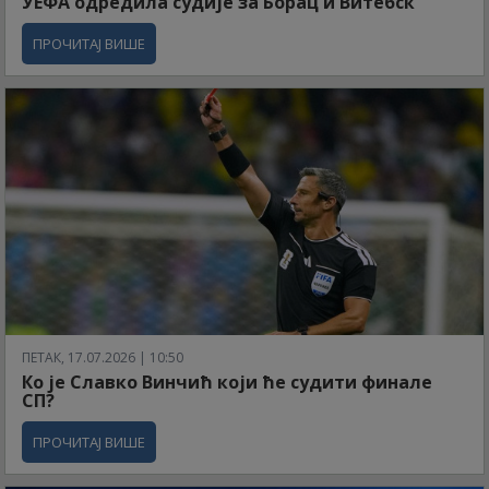
УЕФА одредила судије за Борац и Витебск
ПРОЧИТАЈ ВИШЕ
ПЕТАК, 17.07.2026 | 10:50
Ко је Славко Винчић који ће судити финале
СП?
ПРОЧИТАЈ ВИШЕ