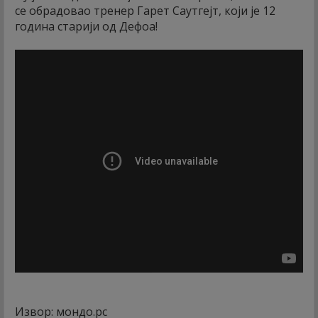
се обрадовао тренер Гарет Саутгејт, који је 12
година старији од Дефоа!
Извор: мондо.рс