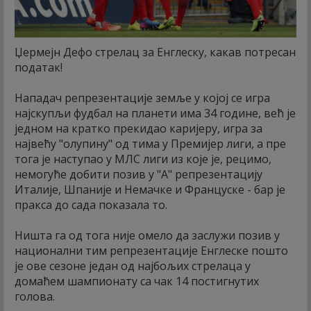
Џермејн Дефо стрелац за Енглеску, какав потресан
податак!
Нападач репрезентације земље у којој се игра
најскупљи фудбал на планети има 34 године, већ је
једном на кратко прекидао каријеру, игра за
највећу "олупину" од тима у Премијер лиги, а пре
тога је наступао у МЛС лиги из које је, рецимо,
немогуће добити позив у "А" репрезентацију
Италије, Шпаније и Немачке и Француске - бар је
пракса до сада показала то.
Ништа га од тога није омело да заслужи позив у
национални тим репрезентације Енглеске пошто
је ове сезоне један од најбољих стрелаца у
домаћем шампионату са чак 14 постигнутих
голова.