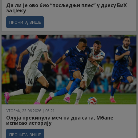
Да ли је ово био “посљедњи плес” у дресу БиХ
за Џеку
ПРОЧИТАЈ ВИШЕ
УТОРАК, 23.06.2026 | 05:21
Олуја прекинула меч на два сата, Мбапе
исписао историју
ПРОЧИТАЈ ВИШЕ