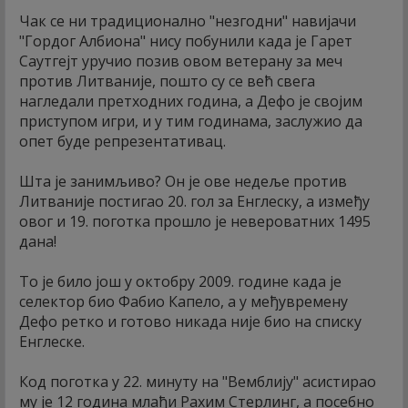
Чак се ни традиционално "незгодни" навијачи
"Гордог Албиона" нису побунили када је Гарет
Саутгејт уручио позив овом ветерану за меч
против Литваније, пошто су се већ свега
нагледали претходних година, а Дефо је својим
приступом игри, и у тим годинама, заслужио да
опет буде репрезентативац.
Шта је занимљиво? Он је ове недеље против
Литваније постигао 20. гол за Енглеску, а између
овог и 19. поготка прошло је невероватних 1495
дана!
То је било још у октобру 2009. године када је
селектор био Фабио Капело, а у међувремену
Дефо ретко и готово никада није био на списку
Енглеске.
Код поготка у 22. минуту на "Вемблију" асистирао
му је 12 година млађи Рахим Стерлинг, а посебно