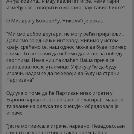
Анђелковића... Имају квалитет игре, нема тајни
између нас. Говорити о манама, зауставио бих се".
О Миодрагу Божовићу, Николић је рекао:
"Ми смо добро другари, не могу рећи пријатељи...
Дали смо заједнички интервју, живимо у истом
крају, срећемо се, наш однос може да буде пример
свима. То не значи да нећемо дати све за победу
свог тима. Нема ништа слађег! Наша прича се
завршава после утакмице. У фокусу ће да буду
играчи, надам се да ће хероји да буду на страни
Партизана".
Одлука о томе да ће Партизан ипак играти у
Европи наредне сезоне (ако се пласира) - мада се
та званична одлука тек очекује - обрадовала је
играче.
"Јесте мотивисала играче, наравно. Незадовољан
сам што је уопште била таква представа у