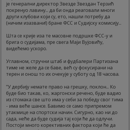
је генерални директор Звезде Звездан Терзић
покренуо лавину... да би онда реаговали многи
други клубови који су, ето, нашли потребу да
(ничим изазвани!) бране ФСС и Судијску комисију...
Шта се крије иза те масовне подршке ФСС-у и
брига о судијама, пре свега Маји Вујовићу,
видећемо ускоро.
Углавном, стручни штаб и фудбалери Партизана
тиме не желе да се баве, већ су фокусирани на
терен и онош то их очекује у суботу од 18 часова.
"У дербију немате право на грешку, поклон... Ко
буде био такав, ко, жаргонски речено, буде вадио
из стомака све што има у себи за победу свог тима
- има веће шансе. Бавимо се само припремом
утакмице на спортски начин. Сигурно, као ни до
сада, неће да буде судија тај који ће да одлучи.
Постоји много корективних фактора који ће да