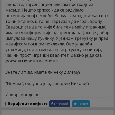
јавности, тај сензационализам претходних
месеци. Нешто српско - да се радујемо
потенцијалној несрећи. Веома сам задовољан што
то није тачно, што ће Партизан да игра Европу.
Сведоци сте да то није била тема међу играчима,
имали су информације од првог дана. Јако је добар
импулс за нашу публику. У једном тренутку је пред
медијском помпом поклекла. Ово је дерби
утакмица, сви знамо да не игра улогу позиција,
чак ни прост играчки квалитет. Важно је да сав
фокус усмеримо ка ономе".
Знате ли тим, имате ли неку дилему?
"Немам!", одлучно је одговорио Николић.
Извор: мондо.рс
Подијелите вијест:
Facebook
Twitter