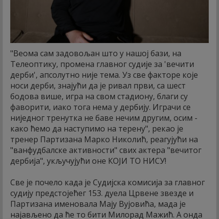
"Веома сам задовољан што у нашој бази, на
Телеоптику, промена главног судије за 'вечити
дерби', апсолутно није тема. Уз све факторе које
носи дерби, знајући да је ривал први, са шест
бодова више, игра на свом стадиону, благи су
фаворити, иако тога нема у дербију. Играчи се
ниједног тренутка не баве нечим другим, осим -
како ћемо да наступимо на терену", рекао је
тренер Партизана Марко Николић, реагујући на
"ванфудбалске активности" свих актера "вечитог
дербија", укључујући оне КОЈИ ТО НИСУ!
Све је почело када је Судијска комисија за главног
судију предстојећег 153. дуела Црвене звезде и
Партизана именовала Мају Вујовића, мада је
најављено да ће то бити Милорад Мажић. А онда