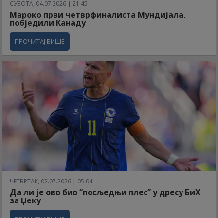
СУБОТА, 04.07.2026 | 21:45
Мароко први четврфиналиста Мундијала,
побједили Канаду
ПРОЧИТАЈ ВИШЕ
ЧЕТВРТАК, 02.07.2026 | 05:04
Да ли је ово био “посљедњи плес” у дресу БиХ
за Џеку