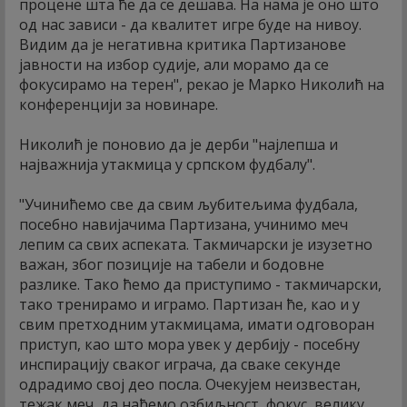
процене шта ће да се дешава. На нама је оно што
од нас зависи - да квалитет игре буде на нивоу.
Видим да је негативна критика Партизанове
јавности на избор судије, али морамо да се
фокусирамо на терен", рекао је Марко Николић на
конференцији за новинаре.
Николић је поновио да је дерби "најлепша и
најважнија утакмица у српском фудбалу".
"Учинићемо све да свим љубитељима фудбала,
посебно навијачима Партизана, учинимо меч
лепим са свих аспеката. Такмичарски је изузетно
важан, због позиције на табели и бодовне
разлике. Тако ћемо да приступимо - такмичарски,
тако тренирамо и играмо. Партизан ће, као и у
свим претходним утакмицама, имати одговоран
приступ, као што мора увек у дербију - посебну
инспирацију сваког играча, да сваке секунде
одрадимо свој део посла. Очекујем неизвестан,
тежак меч, да нађемо озбиљност, фокус, велику