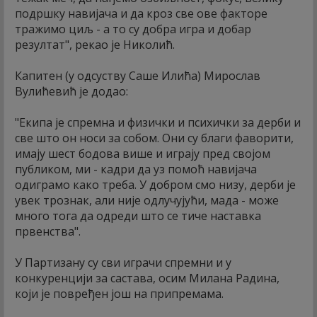
подршку навијача и да кроз све ове факторе
тражимо циљ - а то су добра игра и добар
резултат", рекао је Николић.
Капитен (у одсуству Саше Илића) Мирослав
Вулићевић је додао:
"Екипа је спремна и физички и психички за дерби и
све што он носи за собом. Они су благи фаворити,
имају шест бодова више и играју пред својом
публиком, ми - кадри да уз помоћ навијача
одиграмо како треба. У добром смо низу, дерби је
увек трознак, али није одлучујући, мада - може
много тога да одреди што се тиче наставка
првенства".
У Партизану су сви играчи спремни и у
конкуренцији за састава, осим Милана Радина,
који је повређен још на припремама.