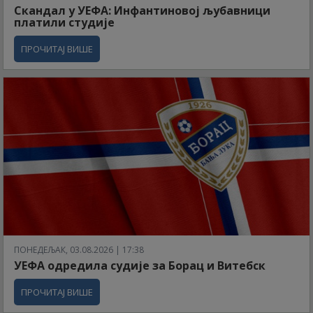
Скандал у УЕФА: Инфантиновој љубавници
платили студије
ПРОЧИТАЈ ВИШЕ
ПОНЕДЕЉАК, 03.08.2026 | 17:38
УЕФА одредила судије за Борац и Витебск
ПРОЧИТАЈ ВИШЕ