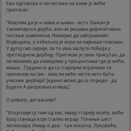
Ево одговора и на питање на коме је већи
притисак:
"Мислим да је и нама и њима - исто. Важан је
такмичарски дерби, али не решава дефинитивно
питање шампиона. Немојмо да заборавимо
Војводину, у озбиљној је игри за највиши пласман.
У дугој смо серији, за то има заслуге победа у
претходном дербију. Притисак је увек присутан, да
ли можемо да измеримо у процентима где је већи,
мањи... Трудим се да са старијим играчима то
пренесем на све - има ли веће части него бити
учесник дербија? Једино може да се пореди - да
будете А репрезентативац".
О ривалу, детаљније?
"Искуснији су тим од нас, имају старију екипу, већи
број станаца који стално играју. Почиње шест
легионара. Имају и два - три искусна, Луковића,