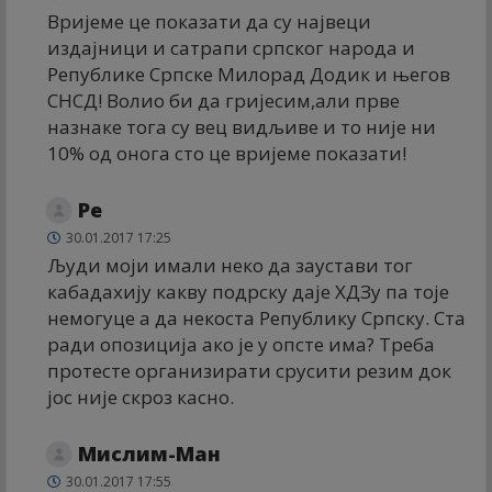
Вријеме це показати да су највеци
издајници и сатрапи српског народа и
Републике Српске Милорад Додик и његов
СНСД! Волио би да гријесим,али прве
назнаке тога су вец видљиве и то није ни
10% од онога сто це вријеме показати!
Ре
30.01.2017 17:25
Људи моји имали неко да заустави тог
кабадахију какву подрску даје ХДЗу па тоје
немогуце а да некоста Републику Српску. Ста
ради опозиција ако је у опсте има? Треба
протесте организирати срусити резим док
јос није скроз касно.
Мислим-Ман
30.01.2017 17:55