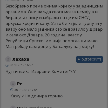
Безобразно према онима који су у заједницким
органима. Они ваљда свога мозга немају а и
бираци их нису изабрали па це им СНСД
врхуска кројити капу. Уз то би хтјели гурнути у
ватру оно мало јадника сто се вратило у Дрвар
и села око Дрвара. 20 година, власт у
Републици Српској им није помогла ни мало.
Ма требају вам доци у Бањалуку па ј мајку!
Хахаха
ОДГОВОРИТЕ
30.01.2017 16:57
Чуј ти њих, "Извршни Комитет"???
Ре
30.01.2017 17:05
Кажу ИНА донира гориво...