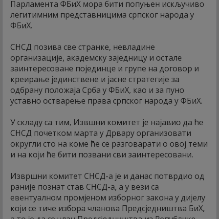
Парламента ФБиХ мора бити попуњен искључиво
легитимним представницима српског народа у
ФБиХ.
СНСД позива све странке, невладине
организације, академску заједницу и остале
заинтересоване појединце и групе на договор и
креирање јединствене и јасне стратегије за
одбрану положаја Срба у ФБиХ, као и за пуно
уставно остварење права српског народа у ФБиХ.
У складу са тим, Извшни комитет је најавио да ће
СНСД почетком марта у Дрвару организовати
округли сто на коме ће се разговарати о овој теми
и на који ће бити позвани сви заинтересовани.
Извршни комитет СНСД-а је и данас потврдио од
раније познат став СНСД-а, а у вези са
евентуалном промјеном изборног закона у дијелу
који се тиче избора чланова Предсједништва БиХ,