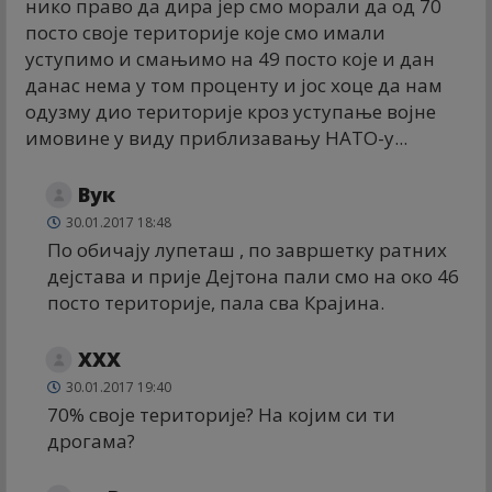
нико право да дира јер смо морали да од 70
посто своје територије које смо имали
уступимо и смањимо на 49 посто које и дан
данас нема у том проценту и јос хоце да нам
одузму дио територије кроз уступање војне
имовине у виду приблизавању НАТО-у...
Вук
30.01.2017 18:48
По обичају лупеташ , по завршетку ратних
дејстава и прије Дејтона пали смо на око 46
посто територије, пала сва Крајина.
XXX
30.01.2017 19:40
70% своје територије? На којим си ти
дрогама?