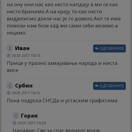
на ону они нас као несто напдају а ми се као
несто бранимо.А на крају то као несто
видјелисмо докле нас је то довело.Акп те има
помози нам бозе кад ми сами себи моземо а
нецемо.
Иван
ОДГОВОРИТЕ
30.01.2017 18:13
Прице у празно замајавање народа и ниста
висе
Србин
ОДГОВОРИТЕ
30.01.2017 18:15
Пона подрска СНСДа и устаским графитима
Горан
30.01.2017 18:29
Наравно. Све за спас великог водје.