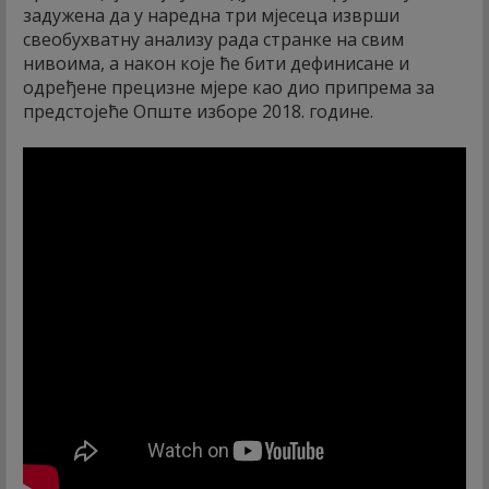
задужена да у наредна три мјесеца изврши
свеобухватну анализу рада странке на свим
нивоима, а након које ће бити дефинисане и
одређене прецизне мјере као дио припрема за
предстојеће Опште изборе 2018. године.