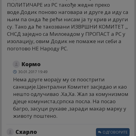
ПОЛИТИЧАРЕ из РС такође жедне преко
воде.Додик поново наговара и друге да иду са
њим па онда ће рећи нисам ја ту крив и други
су. Тако да ће такозвани ИЗВРШНИ КОМИТЕТ ,,
СНСД заједно са Милоеадом у ПРОПАСТ а РС у
изолацију, овим Додик не помаже ни себи а
поготово НЕ Народу РС.
Кормо
30.01.2017 19:49
Нема друге морају му се поострити
санкције.Централни Комитет засједао и као
нешто одлучивао .Ха,Ха. Жал за комунизмом
дјеце комуниста,српска посла. На посао
багро, засуци рукаве ,заради макар марку у
животу поштено.
Схарло
ОДГОВОРИТЕ