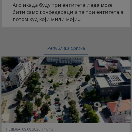
Ако икада буду три ентитета ,тада мозе
бити само конфедерација та три ентитета,а
потом куд који мили моји....
Република Српска
НЕДЕЉА, 09.08.2026 | 10:13