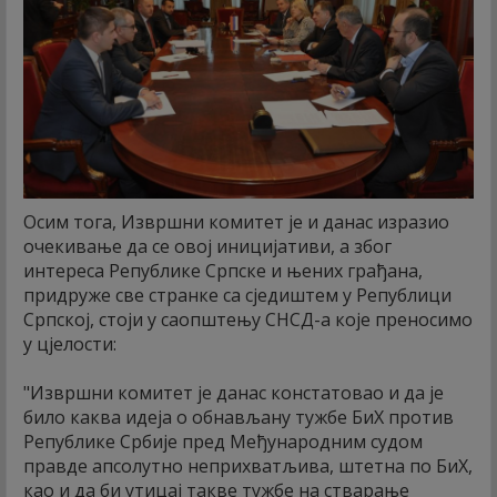
Осим тога, Извршни комитет је и данас изразио
очекивање да се овој иницијативи, а због
интереса Републике Српске и њених грађана,
придруже све странке са сједиштем у Републици
Српској, стоји у саопштењу СНСД-а које преносимо
у цјелости:
"Извршни комитет је данас констатовао и да је
било каква идеја о обнављану тужбе БиХ против
Републике Србије пред Међународним судом
правде апсолутно неприхватљива, штетна по БиХ,
као и да би утицај такве тужбе на стварање