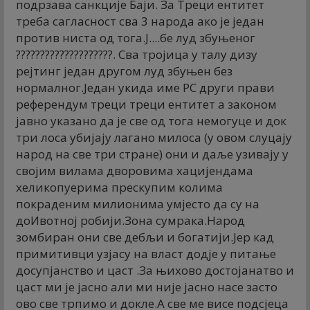
подрзава санкције Баји. За Треци ентитет
треба сагласност сва 3 народа ако је један
против ниста од тога.Ј....бе луд збуњеног
????????????????????. Сва тројица у талу дизу
рејтинг један другом луд збуњен без
нормалног.Један укида име РС други прави
референдум треци треци ентитет а законом
јавно указано да је све од тога немогуце и док
три лоса убијају лагано милоса (у овом слуцају
народ на све три стране) они и даље узивају у
својим вилама дворовима хацијендама
хеликопyерима прескупим колима
покраденим милионима умјесто да су на
доИвотној робији.Зона сумрака.Народ
зомбиран они све дебљи и богатији.Јер кад
примитивци узјасу на власт додје у питање
досyпјанство и цаст .За њихово достојанатво и
цаст ми је јасно али ми није јасно насе засто
ово све трпимо и докле.А све ме висе подсјеца