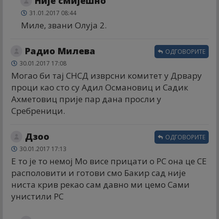
Није смијешно
31.01.2017 08:44
Миле, звани Олуја 2.
Радио Милева
ОДГОВОРИТЕ
30.01.2017 17:08
Могао би тај СНСД изврсни комитет у Дрвару
проци као сто су Адил Османовиц и Садик
Ахметовиц прије пар дана просли у
Сребреници.
Дзоо
ОДГОВОРИТЕ
30.01.2017 17:13
Е то је то немој Мо висе прицати о РС она це СЕ
располовити и готови смо Бакир сад није
ниста крив рекао сам давно ми цемо Сами
унистили РС