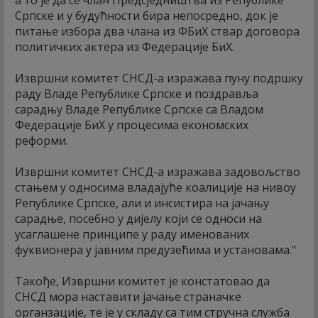
а то је да се члан Предсједништва из Републике
Српске и у будућности бира непосредно, док је
питање избора два члана из ФБиХ ствар договора
политичких актера из Федерације БиХ.
Извршни комитет СНСД-а изражава пуну подршку
раду Владе Републике Српске и поздравља
сарадњу Владе Републике Српске са Владом
Федерације БиХ у процесима економских
реформи.
Извршни комитет СНСД-а изражава задовољство
стањем у односима владајуће коалиције на нивоу
Републике Српске, али и инсистира на јачању
сарадње, посебно у дијелу који се односи на
усаглашене принципе у раду именованих
фуквионера у јавним предузећима и установама."
Такође, Извршни комитет је констатовао да
СНСД мора наставити јачање страначке
органзације, те је у складу са тим стручна служба