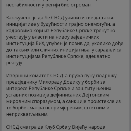
нестабилности у регији био огроман.
Закључено је да ће СНСД учинити све да такве
иницијативе у будућности трајно онемогући, а
кадровима који из Републике Српске тренутно
учествују у власти на нивоу заједничких
институција БиХ, упућен је позив да, уколико дође
до таквих или сличних иницијатива, у сарадњи са
институцијама Републике Српске, адекватно
реагују.
Извршни комитет СНСД-а пружа пуну подршку
предсједнику Милораду Додику у борби за
интересе Републике Српске и заштиту њених
уставних позиција дефинисаних Дејтонским
мировним споразумом, а санкције проистекле из
те борбе сматра непримјереним, штетним и
неприхватљивим.
СНСД сматра да Клуб Срба у Вијећу народа