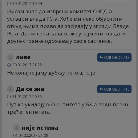
30.01.2017 19:44
Нисам знао да изврсни комитет СНСД-а
уствари влада РС-а. Хоће ми неко објаснити
откуд њима право да засједају у згради Владе
РС-а. Да ли се та сала може унајмити, па да и
друге странке одржавају своје састанке.
ливе
ОДГОВОРИТЕ
30.01.2017 21:22
Не копајте јаму дубљу него што је
Да се зна
ОДГОВОРИТЕ
31.01.2017 20:35
Пут ка укидају оба ентитета у БХ-а води преко
трећег ентитета.
није истина
01.02.2017 21:09