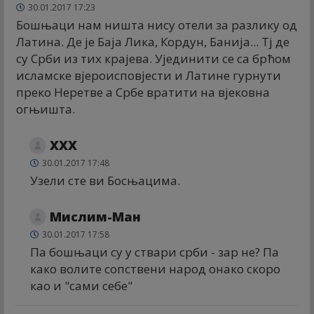
30.01.2017 17:23
Бошњаци нам ништа нису отели за разлику од
Латина. Де је Баја Лика, Кордун, Банија... Тј де
су Срби из тих крајева. Ујединити се са брћом
исламске вјероисповјести и Латине гурнути
преко Неретве а Србе вратити на вјековна
огњишта.
XXX
30.01.2017 17:48
Узели сте ви Босњацима.
Мислим-Ман
30.01.2017 17:58
Па бошњаци су у ствари срби - зар не? Па
како волите сопствени народ онако скоро
као и "сами себе"