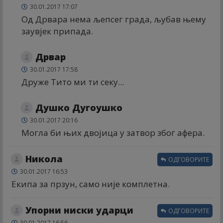
30.01.2017 17:07
Од Дрвара нема љепсег града, љубав њему
заувјек припада.
Дрвар
30.01.2017 17:58
Друже Тито ми ти секу...
Душко Дугоушко
30.01.2017 20:16
Могла би њих двојица у затвор због афера.
Никола
ОДГОВОРИТЕ
30.01.2017 16:53
Екипа за прзун, само није комплетна.
Упорни ниски ударци
ОДГОВОРИТЕ
30.01.2017 16:56