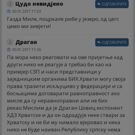
Цудо невидјено
ОДГОВОРИТЕ
30.01.2017 17:23
Газда Миле, поцркале рибе у језеро, од цегс
цемо ми зивјети!
Драган
ОДГОВОРИТЕ
30.01.2017 17:26
Па мора неко реаговати на ове пријетње кад
други нико не реагује а требао би као на
примјер СЗП и наси представници у
заједницким органима БИХ.Хрвати могу своја
права тразити искљуциво у федерацији и са
босњацима договарати равноправност ако
мисле да су неравноправни али не бих
рекао.Мислим да је Драган Цовиц експонент
ХДЗ Хрватске и да он одрадјује неке ствари за
Хрватску и не би му нимало вјеровао и нека
нико не буде наиван.Републику српску нема