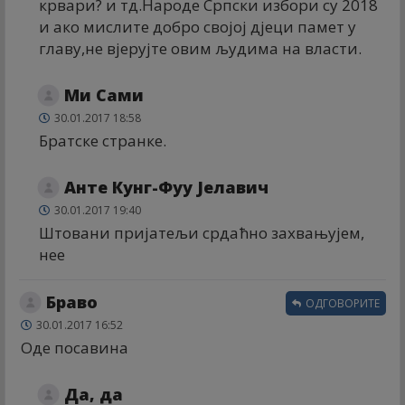
крвари? и тд.Народе Српски избори су 2018
и ако мислите добро својој дјеци памет у
главу,не вјерујте овим људима на власти.
Ми Сами
30.01.2017 18:58
Братске странке.
Анте Кунг-Фуу Јелавич
30.01.2017 19:40
Штовани пријатељи срдаћно захвањујем,
нее
Браво
ОДГОВОРИТЕ
30.01.2017 16:52
Оде посавина
Да, да