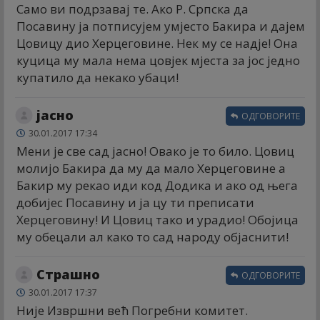
Само ви подрзавај те. Ако Р. Српска да
Посавину ја потписујем умјесто Бакира и дајем
Цовицу дио Херцеговине. Нек му се надје! Она
куцица му мала нема цовјек мјеста за јос једно
купатило да некако убаци!
јасно
ОДГОВОРИТЕ
30.01.2017 17:34
Мени је све сад јасно! Овако је то било. Цовиц
молијо Бакира да му да мало Херцеговине а
Бакир му рекао иди код Додика и ако од њега
добијес Посавину и ја цу ти преписати
Херцеговину! И Цовиц тако и урадио! Обојица
му обецали ал како то сад народу објаснити!
Страшно
ОДГОВОРИТЕ
30.01.2017 17:37
Није Извршни већ Погребни комитет.