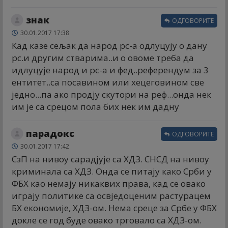
знак
ОДГОВОРИТЕ
30.01.2017 17:38
Кад казе сељак да народ рс-а одлуцују о дану
рс.и другим стварима..и о овоме треба да
идлуцује народ и рс-а и фед..референдум за 3
ентитет..са посавином или хецеговином све
једно...па ако продју скутори на реф...онда нек
им је са срецом пола бих нек им дадну
парадокс
ОДГОВОРИТЕ
30.01.2017 17:42
СзП на нивоу сарадјује са ХДЗ. СНСД на нивоу
криминала са ХДЗ. Онда се питају како Срби у
ФБХ као немају никаквих права, кад се овако
играју политике са освједоценим растурацем
БХ економије, ХДЗ-ом. Нема среце за Србе у ФБХ
докле се год буде овако трговало са ХДЗ-ом.