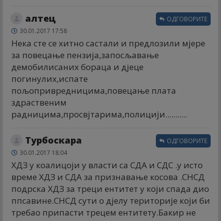
алтец
ОДГОВОРИТЕ
30.01.2017 17:58
Нека сте се хитно састали и предлозили мјере
за повецање пензија,запосљавање
демобилисаних бораца и дјеце
погинулих,испате
пољопривредницима,повецање плата
здраственим
радницима,просвјтарима,полицији...........
Турбоскара
ОДГОВОРИТЕ
30.01.2017 18:04
ХДЗ у коалицоји у власти са СДА и СДС .у исто
време ХДЗ и СДА за признавање косова .СНСД
подрска ХДЗ за треци ентитет у који спада дио
ппсавине.СНСД сути о дјелу територије који би
требао припасти трецем ентитету.Бакир не