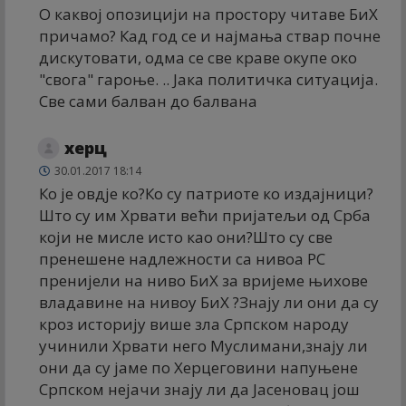
О каквој опозицији на простору читаве БиХ
причамо? Кад год се и најмања ствар почне
дискутовати, одма се све краве окупе око
"свога" гароње. .. Јака политичка ситуација.
Све сами балван до балвана
херц
30.01.2017 18:14
Ко је овдје ко?Ко су патриоте ко издајници?
Што су им Хрвати већи пријатељи од Срба
који не мисле исто као они?Што су све
пренешене надлежности са нивоа РС
пренијели на ниво БиХ за вријеме њихове
владавине на нивоу БиХ ?Знају ли они да су
кроз историју више зла Српском народу
учинили Хрвати него Муслимани,знају ли
они да су јаме по Херцеговини напуњене
Српском нејачи знају ли да Јасеновац још