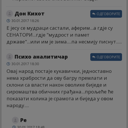
Дон Кихот
ОДГОВОРИТЕ
30.01.2017 18:26
Е јесу се мудраци састали, аферим...а гдје су
СЕНАТОРИ...гдје "мудрост и памет
државе"...или им је зима....па несмију писнут.....
Психо аналитичар
ОДГОВОРИТЕ
30.01.2017 18:30
Овај народ постаје кукавички, једноставно
нема храбрости да ову багру премлати и
склони са власти након оволике биједе и
сиромаштва обичних грађана...прољеће ће
показати колика је срамота и биједа у овом
народу....
Ре
30.01.2017 18:48