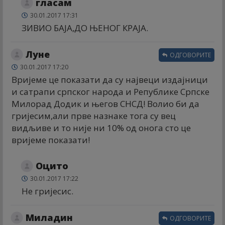
гласам
30.01.2017 17:31
ЗИВИО БАЈА,ДО ЊЕНОГ КРАЈА.
Луне
ОДГОВОРИТЕ
30.01.2017 17:20
Вријеме це показати да су највеци издајници
и сатрапи српског народа и Републике Српске
Милорад Додик и његов СНСД! Волио би да
гријесим,али прве назнаке тога су вец
видљиве и то није ни 10% од онога сто це
вријеме показати!
Оцито
30.01.2017 17:22
Не гријесис.
Миладин
ОДГОВОРИТЕ