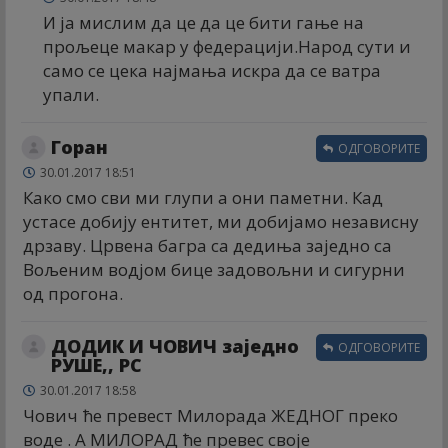
И ја мислим да це да це бити гање на
прољеце макар у федерацији.Народ сути и
само се цека најмања искра да се ватра
упали.
Горан
ОДГОВОРИТЕ
30.01.2017 18:51
Како смо сви ми глупи а они паметни. Кад
устасе добију ентитет, ми добијамо независну
дрзаву. Црвена багра са дедиња заједно са
Вољеним водјом бице задовољни и сигурни
од прогона.
ДОДИК И ЧОВИЧ заједно
ОДГОВОРИТЕ
РУШЕ,, РС
30.01.2017 18:58
Чович ће превест Милорада ЖЕДНОГ преко
воде . А МИЛОРАД ће превес своје