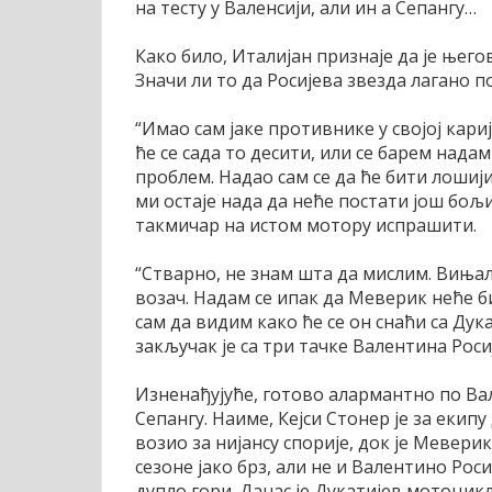
на тесту у Валенсији, али ин а Сепангу…
Како било, Италијан признаје да је њего
Значи ли то да Росијева звезда лагано п
“Имао сам јаке противнике у својој кари
ће се сада то десити, или се барем надам
проблем. Надао сам се да ће бити лошији
ми остаје нада да неће постати још бољи
такмичар на истом мотору испрашити.
“Стварно, не знам шта да мислим. Вињалес
возач. Надам се ипак да Меверик неће б
сам да видим како ће се он снаћи са Ду
закључак је са три тачке Валентина Росиј
Изненађујуће, готово алармантно по Вал
Сепангу. Наиме, Кејси Стонер је за екип
возио за нијансу спорије, док је Мевери
сезоне јако брз, али не и Валентино Роси
дупло гори. Данас је Дукатијев мотоцикл 