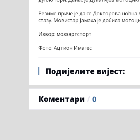
Резиме приче је да се Докторова ноћна 
стазу. Мовистар Јамаха је добила мотоци
Извор: моззартспорт
Фото: Ацтион Имагес
Подијелите вијест:
Коментари
/
0