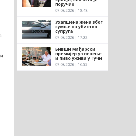
поручио
07.08.2026 | 18:48
Ухапшена жена због
сумње на убиство
супруга
а
07.08.2026 | 17:22
Бивши мађарски
премијер уз печење
ви
и пиво ужива у Гучи
07.08.2026 | 16:55