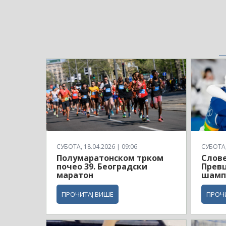
СУБОТА, 18.04.2026 | 09:06
СУБОТА, 
Полумаратонском трком
Слове
почео 39. Београдски
Превц
маратон
шамп
ПРОЧИТАЈ ВИШЕ
ПРОЧ