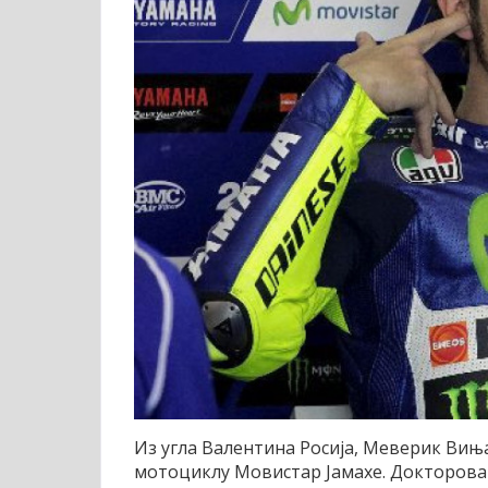
Из угла Валентина Росија, Меверик Вињ
мотоциклу Мовистар Јамахе. Докторова 