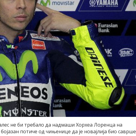
алес не би требало да надмаши Хорхеа Лоренца на
бојазан потиче од чињенице да је новајлија био саврш