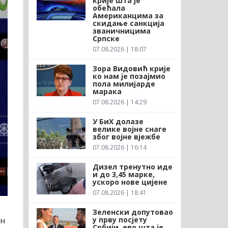
крије шта је
обећала
Американцима за
скидање санкција
званичницима
Српске
07.08.2026 | 18:07
Зора Видовић крије
ко нам је позајмио
пола милијарде
марака
07.08.2026 | 14:29
У БиХ долазе
велике војне снаге
због војне вјежбе
07.08.2026 | 16:14
Дизел тренутно иде
и до 3,45 марке,
ускоро нове цијене
07.08.2026 | 18:41
Зеленски допутовао
у прву посјету
ен
Србији, ево шта је