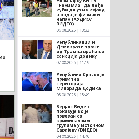
Новинарку БН ТВ
"намамио" да дође
кући да узме изјаву,
а онда је физички
напао (АУДИО/
ВИДЕО)
06.08.2026 | 13:32
Републиканци и
Демократе траже
од Трампа враћање
санкција Додику
ив
07.08.2026 | 11:19
Република Српска је
приватна
територија
Милорада Додика
05.08.2026 | 15:49
Берјан: Видео
показује ко је
повезан са
криминалним
групама у Источном
Сарајеву (ВИДЕО)
04.08.2026 | 14:40