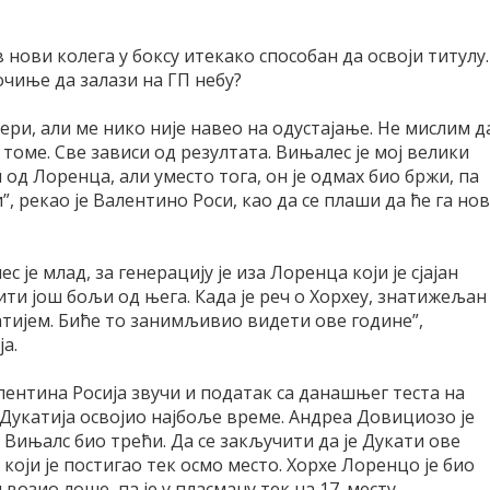
в нови колега у боксу итекако способан да освоји титулу.
очиње да залази на ГП небу?
јери, али ме нико није навео на одустајање. Не мислим д
 томе. Све зависи од резултата. Вињалес је мој велики
 од Лоренца, али уместо тога, он је одмах био бржи, па
”, рекао је Валентино Роси, као да се плаши да ће га но
 је млад, за генерацију је иза Лоренца који је сјајан
ити још бољи од њега. Када је реч о Хорхеу, знатижељан
катијем. Биће то занимљивио видети ове године”,
а.
ентина Росија звучи и податак са данашњег теста на
у Дукатија освојио најбоље време. Андреа Довициозо је
к Вињалс био трећи. Да се закључити да је Дукати ове
 који је постигао тек осмо место. Хорхе Лоренцо је био
возио лоше, па је у пласману тек на 17. месту.