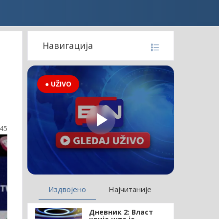
Навигација
● UŽIVO
:45
Издвојено
Најчитаније
Дневник 2: Власт