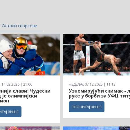
Остали спортови
14.02.2026 | 21:06
НЕДЕЉА, 07.12.2025 | 11:13
нија слави: Чудесни
Узнемирујући снимак - 
 је олимпијски
руке у борби за УФЦ тит
ион
ПРОЧИТАЈ ВИШЕ
ИТАЈ ВИШЕ