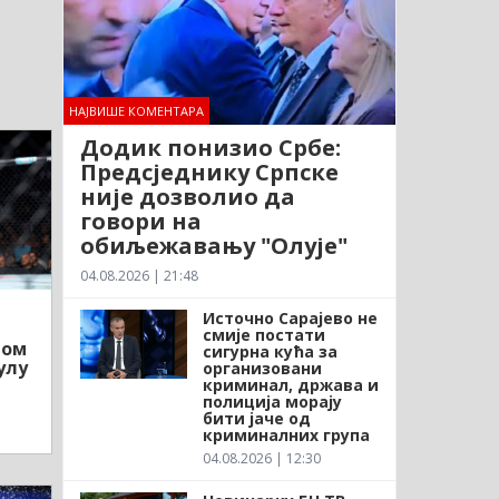
НАЈВИШЕ КОМЕНТАРА
Додик понизио Србе:
Предсједнику Српске
није дозволио да
говори на
обиљежавању "Олује"
04.08.2026 | 21:48
Источно Сарајево не
смије постати
лом
сигурна кућа за
улу
организовани
криминал, држава и
полиција морају
бити јаче од
криминалних група
04.08.2026 | 12:30