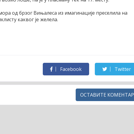
мора од брзог Вињалеса из имагинације преселила на
клисту каквог је желела.
Facebook
Twitter
ОСТАВИТЕ КОМЕНТАР