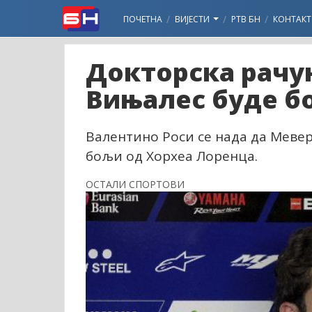
ПОЧЕТНА
ВИЈЕСТИ
РТВ БН
КОНТАКТ
Докторска рачун
Вињалес буде б
Валентино Роси се нада да Меве
бољи од Хорхеа Лоренца.
ОСТАЛИ СПОРТОВИ