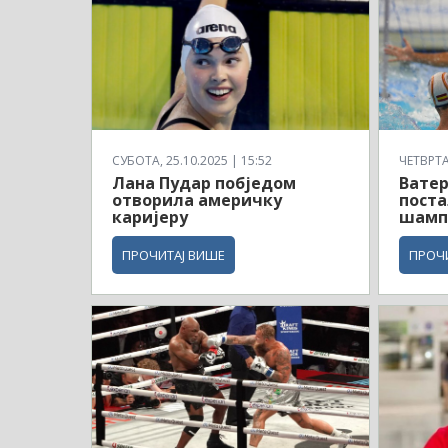
СУБОТА, 25.10.2025 | 15:52
ЧЕТВРТАК
Лана Пудар побједом
Вате
отворила америчку
поста
каријеру
шамп
ПРОЧИТАЈ ВИШЕ
ПРОЧ