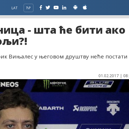
LAT
ЋР
ица - шта ће бити ако
ољи?!
рик Вињалес у његовом друштву неће постати
01.02.2017 | 08