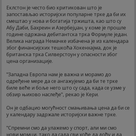
Еклстон је често био критикован што је
запостављао историјски популарне трке да би их
смештао у нова и богатија тржишта, као што су
Абу Даби, Бахреин и Азербејџан, у коме је прошле
године одржана дебитантска трка Формуле један.
Велика награда Немачке избачена је из календара
због финансијских тешкоћа Хокенхајма, док је
британска трка Силверстоун у опасности због
цена организације.
"Западна Европа нам је важна и морамо до
одређене мере да се ангажујемо да би те трке
биле веће и боље него што су сада, када се узме у
обзир њихово наслеђе", рекао је Кери.
Он је одбацио могућност смањивања цена да би се
у календару задржале историјски важне трке.
"Спремни смо да улажемо у спорт, али ми смо
нови момци, тако да сада сви хоће да дођу и да