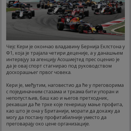
Чејс Кери је окончао владавину Бернија Еклстона у
Ф1, која је трајала четири деценије, а у данашњем
интервјуу за агенцију Асошиејтед прес оценио је
да је овај спорт стагнирао под руководством
доскорашњег првог човека.
Кери је, међутим, наговестио да ће у преговорима
с појединачним стазама и тркама бити упоран и
непопустљив, баш као и његов претходник,
рекавши да ће трке које генеришу мање профита,
као што је она у Британији, морати да докажу да
могу да постану профитабилније уместо да
преговарају око цене организације.