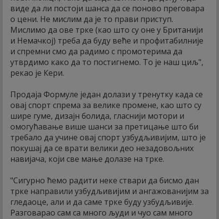
виде да ли постоји шанса да се поново преговара
о цени. Не мислим да је то прави приступ.
Мислимо да ове трке (као што су оне у Британији
и Немачкој) треба да буду веће и профитабилније
и спремни смо да радимо с промотерима да
утврдимо како да то постигнемо. То је наш циљ",
рекао је Кери.
Продаја Формуле један долази у тренутку када се
овај спорт спрема за велике промене, као што су
шире гуме, дизајн болида, гласнији мотори и
омогућавање више шанси за претицање што би
требало да учине овај спорт узбудљивијим, што је
покушај да се врати велики део незадовољних
навијача, који све мање долазе на трке.
"Сигурно ћемо радити неке ствари да бисмо дан
трке направили узбудљивијим и ангажованијим за
гледаоце, али и да саме трке буду узбудљивије.
Разговарао сам са много људи и чуо сам много