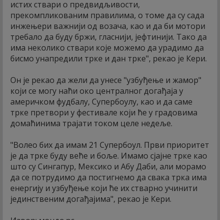
истих ствари о предвидљивости,
прекомпликованим правилима, о томе да су сада
инжењери важнији од возача, као и да би мотори
требало да буду бржи, гласнији, јефтинији. Тако да
има неколико ствари које можемо да урадимо да
бисмо унапредили трке и дан трке", рекао је Кери.
Он је рекао да жели да унесе "узбуђење и жамор"
који се могу наћи око централног догађаја у
америчком фудбалу, Супербоулу, као и да саме
трке претвори у фестивале који ће у градовима
домаћинима трајати током целе недеље.
"Волео бих да имам 21 Супербоул. Први приоритет
је да трке буду веће и боље. Имамо сјајне трке као
што су Сингапур, Мексико и Абу Даби, али морамо
да се потрудимо да постигнемо да свака трка има
енергију и узбуђење који ће их стварно учинити
јединственим догађајима", рекао је Кери.