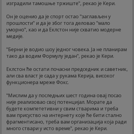
изградили тамошње тржиште", рекао је Кери.
Он је оценио да је спорт остао "заглављен у
прошлости" и да је због тога деловао "мало
уморно", као и да Еклстон није схватио модерне
медије.
"Берни је водио шоу једног човека. Ја не планирам
тако да водим Формулу један", рекао је Кери.
Еклстон ће остати почасни председник и саветник,
али сва власт је сада у рукама Керија, високог
функционера мреже Фокс.
"Мислим да у последњих шест година овај посао
није реализовао свој потенцијал. Морате да
будете компететивни у свим стварима и треба
вам присуство на интернету које ће бити стално
фрагментисано, треба вам организација која ради
много ствари у исто време", рекао је Кери.