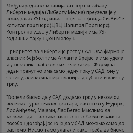
Међународна компанија за спорт и забаву
Либерти медија (Либертy Медиа) преузела је у
понедељак Ф1 од инвестиционог фонда Си-Ви-Си
кепитал партнерс (ЦВЦ Цапитал Партнерс).
Контролни удео у Либерти медији има 75-
годишњи тајкун Џон Мелоун.
Приоритет за Либерти је раст у САД. Ова фирма је
власник бејзбол тима Атланта Брејвс, а има удела
и у неколико кабловских телевизија. Формула
један тренутно има само једну трку у САД, ону у
Остину, али компанија планира да убаци и уличну
трку.
"Волели бисмо да у САД додамо трку у неком од
великих туристичких центара, као што су Њујорк,
Лос Анђелес, Мајами, Лас Вегас. Мислимо да
можемо да створимо нешто што ће бити заиста
посебан догађај. Јасно је да у САД можемо само да
растемо. Нисмо тамо улагали како треба да бисмо