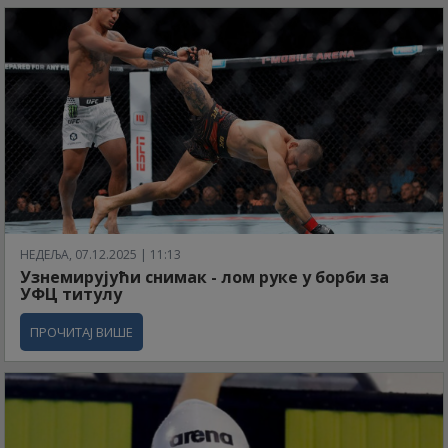
НЕДЕЉА, 07.12.2025 | 11:13
Узнемирујући снимак - лом руке у борби за
УФЦ титулу
ПРОЧИТАЈ ВИШЕ