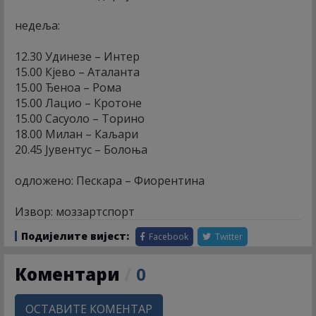
недеља:
12.30 Удинезе – Интер
15.00 Кјево – Аталанта
15.00 Ђеноа – Рома
15.00 Лацио – Кротоне
15.00 Сасуоло – Торино
18.00 Милан – Каљари
20.45 Јувентус – Болоња
одложено: Пескара – Фиорентина
Извор: моззартспорт
Подијелите вијест:
Facebook
Twitter
Коментари
/
0
ОСТАВИТЕ КОМЕНТАР