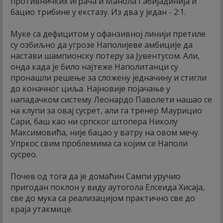
противничких играча и Манола Габијадинија и
бацио трибине у екстазу. Из два у један - 2:1.
Муке са дефицитом у офанзивној линији претиле
су озбиљно да угрозе Наполијеве амбиције да
настави шампионску потеру за Јувентусом. Али,
онда када је било најтеже Наполитанци су
пронашли решење за сложену једначину и стигли
до коначног циља. Најновије појачање у
нападачком систему Леонардо Паволети нашао се
на клупи за овај сусрет, али га тренер Маурицио
Сари, баш као ни српског штопера Николу
Максимовића, није бацао у ватру на овом мечу.
Упркос свим проблемима са којим се Наполи
сусрео.
Почев од тога да је домаћин Сампи уручио
пригодан поклон у виду аутогола Елсеида Хисаја,
све до мука са реализацијом практично све до
краја утакмице.