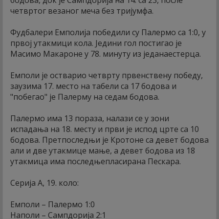
бодова, док је Сампдорија на 14. са 23, после
четвртог везаног меча без тријумфа.
Фудбалери Емполија победили су Палермо са 1:0, у
првој утакмици кола. Једини гол постигао је
Масимо Макароне у 78. минуту из једанаестерца.
Емполи је остварио четврту првенствену победу,
заузима 17. место на табели са 17 бодова и
"побегао" је Палерму на седам бодова.
Палермо има 13 пораза, налази се у зони
испадања на 18. месту и први је испод црте са 10
бодова. Претпоследњи је Кротоне са девет бодова
али и две утакмице мање, а девет бодова из 18
утакмица има последњепласирана Пескара.
Серија А, 19. коло:
Емполи – Палермо 1:0
Наполи – Сампдорија 2:1