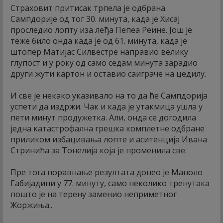
Страховит притисак трпела је одбрана
Сампдорије од тог 30. минута, када је Хисај
проследио лопту иза леђа Пепеа Реине. Још је
теже било онда када је од 61. минута, када је
штопер Матијас Силвестре направио велику
глупост и у року од само седам минута зарадио
други жути картон и оставио саиграче на цедилу.
И све је некако указивало на то да ће Сампдорија
успети да издржи. Чак и када је утакмица ушла у
пети минут продужетка. Али, онда се догодила
једна катастрофална грешка комплетне одбране
приликом избацивања лопте и аситенција Ивана
Стринића за Тонелија која је променила све.
Пре тога поравнање резултата донео је Маноло
Габијадини у 77. минуту, само неколико тренутака
пошто је на терену заменио неприметног
Жоржиња..