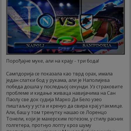
Порођајне муке, али на крају - три бода!
Сампдорија се показала као тврд орах, имала
један слатки бод у рукама, али је Наполијева
победа дошла у последњој секунди. Уз страховите
проблеме и кидање живаца навијачима на Сан
Паолу све док судија Марко Ди Бело узео
пиштаљку у уста и кренуо да свира крај утакмице.
Али, баш у том тренутку нашао се Лоренцо
Тонели, који је махерским потезом, у стилу расних
голгетера, протнуо лопту кроз шуму