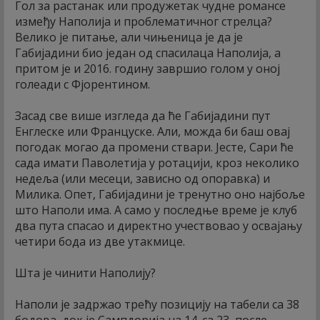
Гол за растанак или продужетак чудне романсе
између Наполија и проблематичног стрелца?
Велико је питање, али чињеница је да је
Габијадини био један од спасилаца Наполија, а
притом је и 2016. годину завршио голом у оној
голеади с Фјорентином.
Засад све више изгледа да ће Габијадини пут
Енглеске или Француске. Али, можда би баш овај
погодак могао да промени ствари. Јесте, Сари ће
сада имати Паволетија у ротацији, кроз неколико
недеља (или месеци, зависно од опоравка) и
Милика. Опет, Габијадини је тренутно оно најбоље
што Наполи има. А само у последње време је клуб
два пута спасао и директно учествовао у освајању
четири бода из две утакмице.
Шта је чинити Наполију?
Наполи је задржао трећу позицију на табели са 38