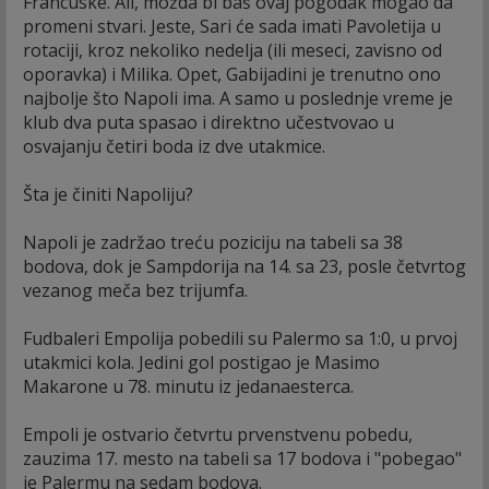
Francuske. Ali, možda bi baš ovaj pogodak mogao da
promeni stvari. Jeste, Sari će sada imati Pavoletija u
rotaciji, kroz nekoliko nedelja (ili meseci, zavisno od
oporavka) i Milika. Opet, Gabijadini je trenutno ono
najbolje što Napoli ima. A samo u poslednje vreme je
klub dva puta spasao i direktno učestvovao u
osvajanju četiri boda iz dve utakmice.
Šta je činiti Napoliju?
Napoli je zadržao treću poziciju na tabeli sa 38
bodova, dok je Sampdorija na 14. sa 23, posle četvrtog
vezanog meča bez trijumfa.
Fudbaleri Empolija pobedili su Palermo sa 1:0, u prvoj
utakmici kola. Jedini gol postigao je Masimo
Makarone u 78. minutu iz jedanaesterca.
Empoli je ostvario četvrtu prvenstvenu pobedu,
zauzima 17. mesto na tabeli sa 17 bodova i "pobegao"
je Palermu na sedam bodova.