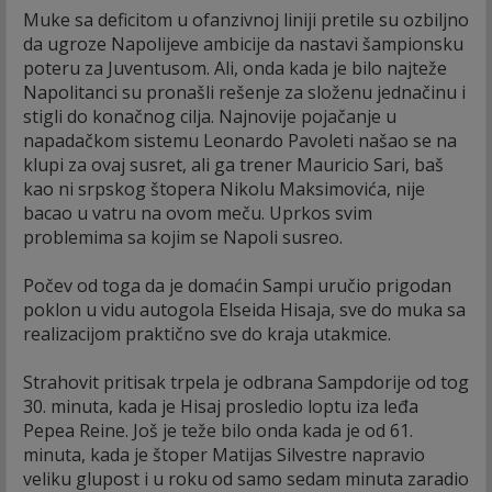
Muke sa deficitom u ofanzivnoj liniji pretile su ozbiljno
da ugroze Napolijeve ambicije da nastavi šampionsku
poteru za Juventusom. Ali, onda kada je bilo najteže
Napolitanci su pronašli rešenje za složenu jednačinu i
stigli do konačnog cilja. Najnovije pojačanje u
napadačkom sistemu Leonardo Pavoleti našao se na
klupi za ovaj susret, ali ga trener Mauricio Sari, baš
kao ni srpskog štopera Nikolu Maksimovića, nije
bacao u vatru na ovom meču. Uprkos svim
problemima sa kojim se Napoli susreo.
Počev od toga da je domaćin Sampi uručio prigodan
poklon u vidu autogola Elseida Hisaja, sve do muka sa
realizacijom praktično sve do kraja utakmice.
Strahovit pritisak trpela je odbrana Sampdorije od tog
30. minuta, kada je Hisaj prosledio loptu iza leđa
Pepea Reine. Još je teže bilo onda kada je od 61.
minuta, kada je štoper Matijas Silvestre napravio
veliku glupost i u roku od samo sedam minuta zaradio