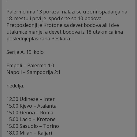
Palermo ima 13 poraza, nalazi se u zoni ispadanja na
18. mestu i prvi je ispod crte sa 10 bodova.
Pretposlednji je Krotone sa devet bodova ali i dve
utakmice manje, a devet bodova iz 18 utakmica ima
poslednjeplasirana Peskara.
Serija A, 19. kolo:
Empoli – Palermo 1:0
Napoli – Sampdorija 2:1
nedelja:
12.30 Udineze – Inter
15.00 Kjevo – Atalanta
15.00 Đenoa – Roma
15.00 Lacio – Krotone
15.00 Sasuolo – Torino
18.00 Milan – Kaljari