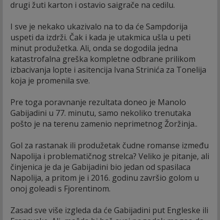
drugi žuti karton i ostavio saigrače na cedilu.
I sve je nekako ukazivalo na to da će Sampdorija
uspeti da izdrži. Čak i kada je utakmica ušla u peti
minut produžetka. Ali, onda se dogodila jedna
katastrofalna greška kompletne odbrane prilikom
izbacivanja lopte i asitencija Ivana Strinića za Tonelija
koja je promenila sve.
Pre toga poravnanje rezultata doneo je Manolo
Gabijadini u 77. minutu, samo nekoliko trenutaka
pošto je na terenu zamenio neprimetnog Žoržinja..
Gol za rastanak ili produžetak čudne romanse između
Napolija i problematičnog strelca? Veliko je pitanje, ali
činjenica je da je Gabijadini bio jedan od spasilaca
Napolija, a pritom je i 2016. godinu završio golom u
onoj goleadi s Fjorentinom.
Zasad sve više izgleda da će Gabijadini put Engleske ili