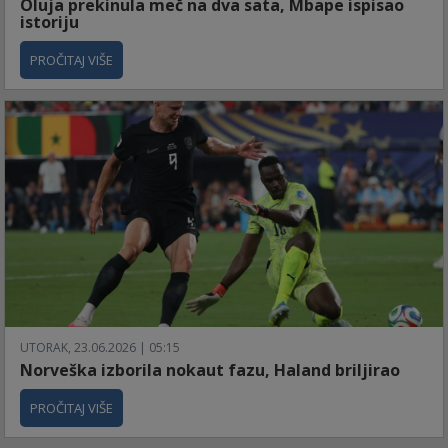
Oluja prekinula meč na dva sata, Mbape ispisao
istoriju
PROČITAJ VIŠE
UTORAK, 23.06.2026 | 05:15
Norveška izborila nokaut fazu, Haland briljirao
PROČITAJ VIŠE