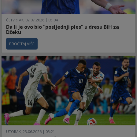
ČETVRTAK, 02.07.2026 | 05:04
Da li je ovo bio “posljednji ples” u dresu BiH za
Džeku
PROČITAJ VIŠE
UTORAK, 23.06.2026 | 05:21