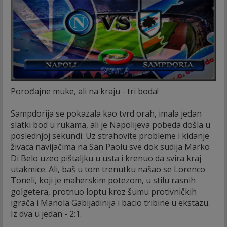
Porođajne muke, ali na kraju - tri boda!
Sampdorija se pokazala kao tvrd orah, imala jedan
slatki bod u rukama, ali je Napolijeva pobeda došla u
poslednjoj sekundi. Uz strahovite probleme i kidanje
živaca navijačima na San Paolu sve dok sudija Marko
Di Belo uzeo pištaljku u usta i krenuo da svira kraj
utakmice. Ali, baš u tom trenutku našao se Lorenco
Toneli, koji je maherskim potezom, u stilu rasnih
golgetera, protnuo loptu kroz šumu protivničkih
igrača i Manola Gabijadinija i bacio tribine u ekstazu.
Iz dva u jedan - 2:1.