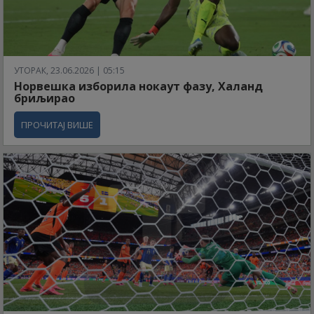
УТОРАК, 23.06.2026 | 05:15
Норвешка изборила нокаут фазу, Халанд
бриљирао
ПРОЧИТАЈ ВИШЕ