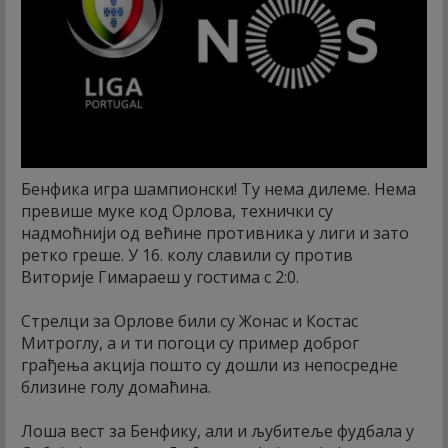
Бенфика игра шампионски! Ту нема дилеме. Нема
превише муке код Орлова, технички су
надмоћнији од већине противника у лиги и зато
ретко греше. У 16. колу славили су против
Виторије Гимараеш у гостима с 2:0.
Стрелци за Орлове били су Жонас и Костас
Митроглу, а и ти погоци су пример доброг
грађења акција пошто су дошли из непосредне
близине голу домаћина.
Лоша вест за Бенфику, али и љубитеље фудбала у