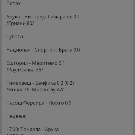
Петак:
Арука - Виторија Гимараеш 0:1
/Ернани 80/
Субота:
Национал - Спортинг Брага 0:0
Ешторил - Маритимо 0:1
/Раул Силва 36/
Гимараеш - Бенфика 0:2 (0:2)
/Жонас 19, Митроглу 42/
Пасош Фереира - Порто 0:0
Недеља:
17.00: Тондела - Арука