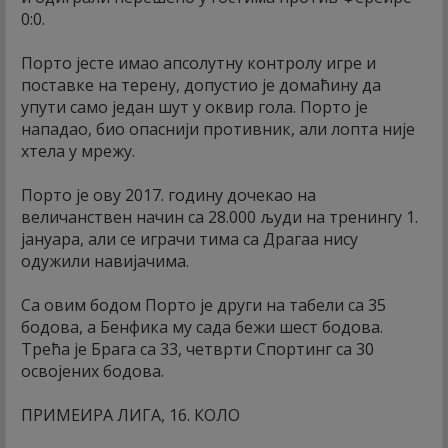
0:0.
Порто јесте имао апсолутну контролу игре и
поставке на терену, допустио је домаћину да
упути само један шут у оквир гола. Порто је
нападао, био опаснији противник, али лопта није
хтела у мрежу.
Порто је ову 2017. годину дочекао на
величанствен начин са 28.000 људи на тренингу 1.
јануара, али се играчи тима са Драгаа нису
одужили навијачима.
Са овим бодом Порто је други на табели са 35
бодова, а Бенфика му сада бежи шест бодова.
Трећа је Брага са 33, четврти Спортинг са 30
освојених бодова.
ПРИМЕИРА ЛИГА, 16. КОЛО