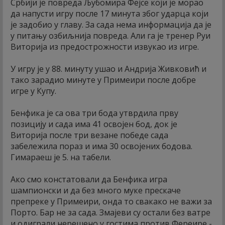
Србији је повреда Љубомира Фејсе који је морао
да напусти игру после 17 минута због ударца који
је задобио у главу. За сада нема информација да је
у питању озбиљнија повреда. Али га је тренер Руи
Виторија из предострожности извукао из игре.
У игру је у 88. минуту ушао и Андрија Живковић и
тако зарадио минуте у Примеири после добре
игре у Купу.
Бенфика је са ова три бода утврдила прву
позицију и сада има 41 освојен бод, док је
Виторија после три везане победе сада
забележила пораз и има 30 освојених бодова.
Гимараеш је 5. на табели.
Ако смо констатовали да Бенфика игра
шампионски и да без много муке прескаче
препреке у Примеири, онда то свакако не важи за
Порто. Бар не за сада. Змајеви су остали без ватре
и одиграли нерешено у гостима против Фереире -