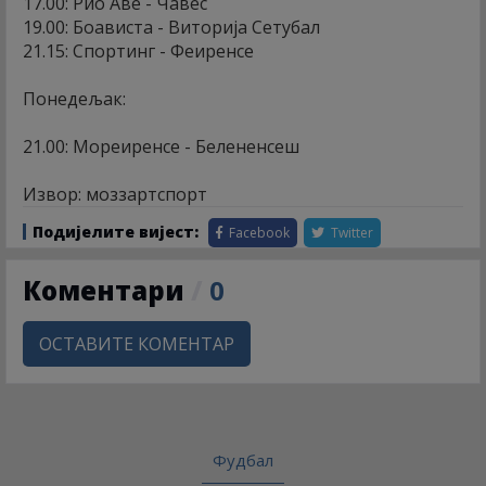
17.00: Рио Аве - Чавес
19.00: Боависта - Виторија Сетубал
21.15: Спортинг - Феиренсе
Понедељак:
21.00: Мореиренсе - Белененсеш
Извор: моззартспорт
Подијелите вијест:
Facebook
Twitter
Коментари
/
0
ОСТАВИТЕ КОМЕНТАР
Фудбал