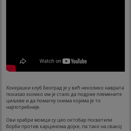
Хокејашки клуб Београд је у већ неколико наврата
показао колико им је стало да подрже племените
циљеве и да помагну онима којима је то
најпотребније.
Ови храбри момци су цео октобар посветили
борби против карцинома дојке, па тако на свакој