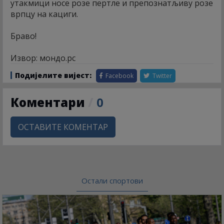
утакмици носе розе пертле и препознатљиву розе
врпцу на кациги.
Браво!
Извор: мондо.рс
Подијелите вијест:
Facebook
Twitter
Коментари
/
0
ОСТАВИТЕ КОМЕНТАР
Остали спортови