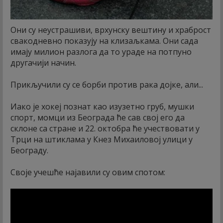
Они су неустрашиви, врхунску вештину и храброст
свакодневно показују на клизаљкама. Они сада
имају милион разлога да то ураде на потпуно
другачији начин.
Прикључили су се борби против рака дојке, али...
Иако је хокеј познат као изузетно груб, мушки
спорт, момци из Београда ће сав свој его да
склоне са стране и 22. октобра ће учествовати у
Трци на штиклама у Кнез Михаиловој улици у
Београду.
Своје учешће најавили су овим спотом: