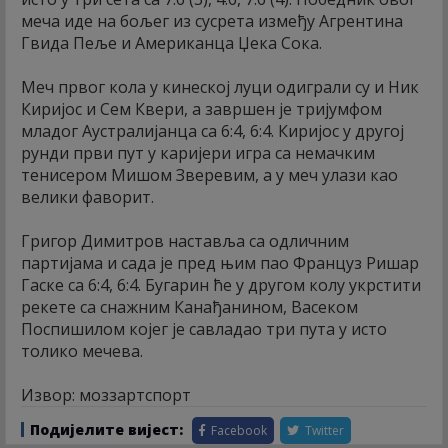
меча иде на бољег из сусрета између Агрентина
Гвида Пеље и Американца Џека Сока.
Меч првог кола у кинеској луци одиграли су и Ник
Киријос и Сем Квери, а завршен је тријумфом
младог Аустралијанца са 6:4, 6:4. Киријос у другој
рунди први пут у каријери игра са немачким
тенисером Мишом Зверевим, а у меч улази као
велики фаворит.
Григор Димитров наставља са одличним
партијама и сада је пред њим пао Француз Ришар
Гаске са 6:4, 6:4. Бугарин ће у другом колу укрстити
рекете са снажним Канађанином, Васеком
Поспишилом којег је савладао три пута у исто
толико мечева.
Извор: моззартспорт
Подијелите вијест:
Facebook
Twitter