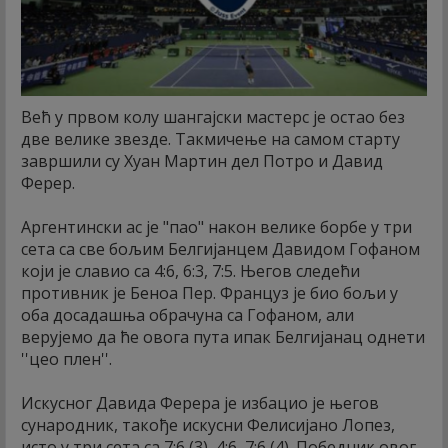
Већ у првом колу шангајски мастерс је остао без
две велике звезде. Такмичење на самом старту
завршили су Хуан Мартин дел Потро и Давид
Ферер.
Аргентински ас је "пао" након велике борбе у три
сета са све бољим Белгијанцем Давидом Гофаном
који је славио са 4:6, 6:3, 7:5. Његов следећи
противник је Беноа Пер. Француз је био бољи у
оба досадашња обрачуна са Гофаном, али
верујемо да ће овога пута ипак Белгијанац однети
''цео плен''.
Искусног Давида Ферера је избацио је његов
сународник, такође искусни Фелисијано Лопез,
исто у три сета са 7:6 (3), 4:6, 7:6 (4). Победник овог