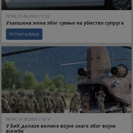
ПЕТАК, 07.08.2026 | 17:22
Ухапшена жена због сумње на убиство супруга
ПРОЧИТАЈ ВИШЕ
ПЕТАК, 07.08.2026 | 16:14
У БиХ долазе велике војне снаге због војне
вјежбе