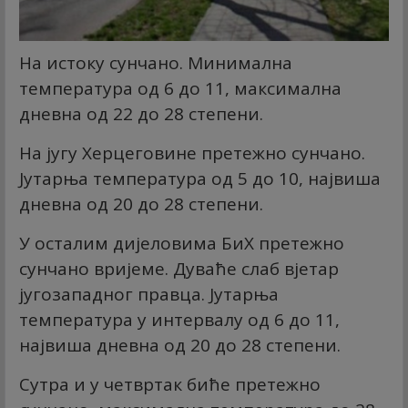
На истоку сунчано. Минимална
температура од 6 до 11, максимална
дневна од 22 до 28 степени.
На југу Херцеговине претежно сунчано.
Јутарња температура од 5 до 10, највиша
дневна од 20 до 28 степени.
У осталим дијеловима БиХ претежно
сунчано вријеме. Дуваће слаб вјетар
југозападног правца. Јутарња
температура у интервалу од 6 до 11,
највиша дневна од 20 до 28 степени.
Сутра и у четвртак биће претежно