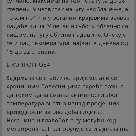
сунчано, максимална температура до 28
степени. У четвртак на југу наоблачење, а
током ноћи и у осталим крајевима земље
падаће киша. У петак и суботу облачно са
кишом, на југу обилне падавине. Очекује
се и пад температура, највиша дневна од
15 до 22 степена.
БИОПРОГНОЗА
Задржава се стабилно вријеме, али се
хроничним болесницима скреће пажња
да током дана смање активности због
температура знатно изнад просјечних
вриједности за ово доба године.
Несаница и главобоља су могући код
метеоропата. Препоручује се и адекватна