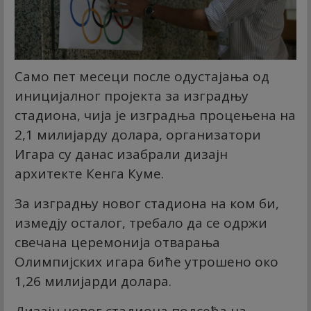
Само пет месеци после одустајања од
иницијалног пројекта за изградњу
стадиона, чија је изградња процењена на
2,1 милијарду долара, организатори
Игара су данас изабрали дизајн
архитекте Кенга Куме.
За изградњу новог стадиона на ком би,
измедју осталог, требало да се одржи
свечана церемонија отварања
Олимпијских игара биће утрошено око
1,26 милијарди долара.
Дизајн новог стадиона подсећа на