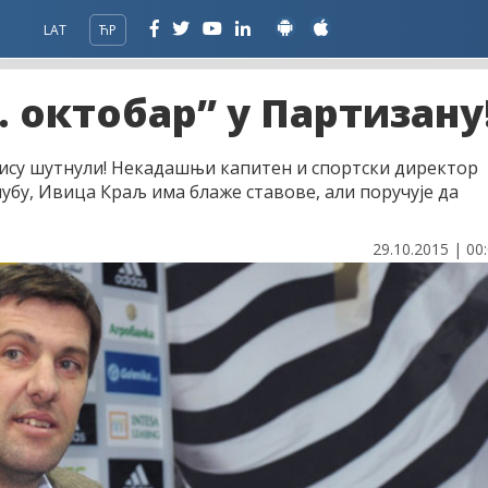
LAT
ЋР
. октобар” у Партизану
 нису шутнули! Некадашњи капитен и спортски директор
убу, Ивица Краљ има блаже ставове, али поручује да
29.10.2015 | 00