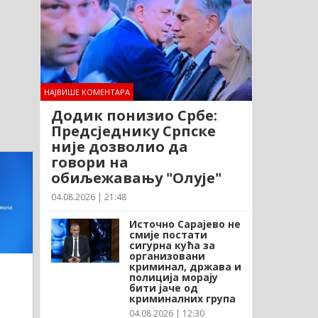
НАЈВИШЕ КОМЕНТАРА
Додик понизио Србе:
Предсједнику Српске
није дозволио да
говори на
обиљежавању "Олује"
04.08.2026 | 21:48
Источно Сарајево не
смије постати
сигурна кућа за
организовани
криминал, држава и
полиција морају
бити јаче од
криминалних група
04.08.2026 | 12:30