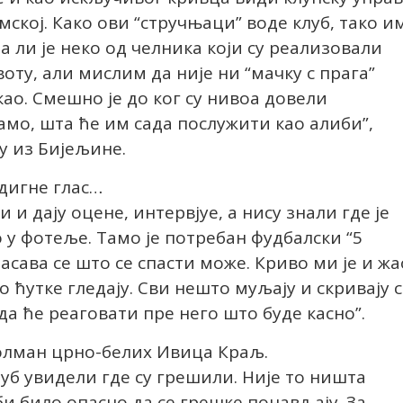
мској. Како ови “стручњаци” воде клуб, тако и
да ли је неко од челника који су реализовали
оту, али мислим да није ни “мачку с прага”
ао. Смешно је до ког су нивоа довели
амо, шта ће им сада послужити као алиби”,
у из Бијељине.
 дигне глас…
 и дају оцене, интервјуе, а нису знали где је
 у фотеље. Тамо је потребан фудбалски “5
пасава се што се спасти може. Криво ми је и жа
о ћутке гледају. Сви нешто муљају и скривају 
а ће реаговати пре него што буде касно”.
олман црно-белих Ивица Краљ.
луб увидели где су грешили. Није то ништа
би било опасно да се грешке понављају. За