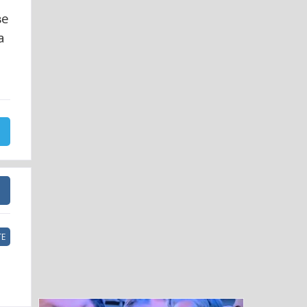
ве
а
Е