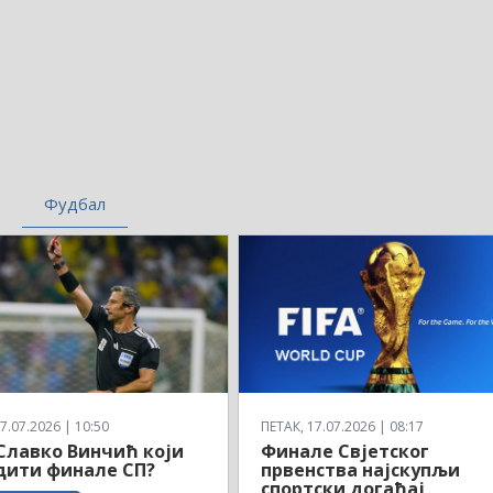
Фудбал
7.07.2026 | 10:50
ПЕТАК, 17.07.2026 | 08:17
 Славко Винчић који
Финале Свјетског
дити финале СП?
првенства најскупљи
спортски догађај