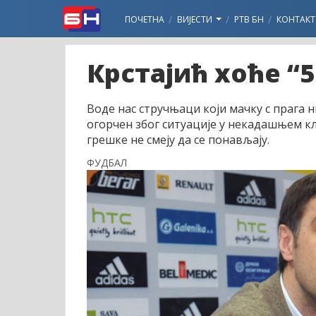
ПОЧЕТНА
ВИЈЕСТИ
РТВ БН
КОНТАКТ
Крстајић хоће “5
Воде нас стручњаци који мачку с прага
огорчен због ситуације у некадашњем кл
грешке не смеју да се понављају.
ФУДБАЛ