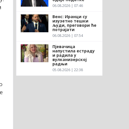
06.08.2026 | 07:46
м
Венс: Иранци су
изузетно тешки
људи, преговори ће
потрајати
06.08.2026 | 07:54
Пјевачица
напустила естраду
и радила у
вулканизерској
радњи
05.08.2026 | 22:38
о
се