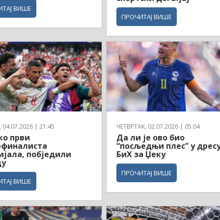
ИТАЈ ВИШЕ
ПРОЧИТАЈ ВИШЕ
04.07.2026 | 21:45
ЧЕТВРТАК, 02.07.2026 | 05:04
ко први
Да ли је ово био
рфиналиста
“посљедњи плес” у дрес
јала, побједили
БиХ за Џеку
ду
ПРОЧИТАЈ ВИШЕ
ИТАЈ ВИШЕ