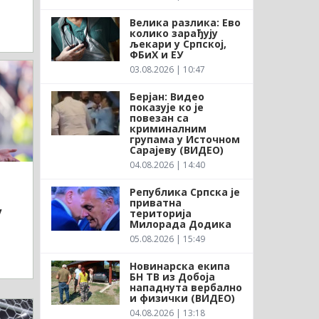
Велика разлика: Ево
колико зарађују
љекари у Српској,
ФБиХ и ЕУ
03.08.2026 | 10:47
Берјан: Видео
показује ко је
повезан са
криминалним
групама у Источном
Сарајеву (ВИДЕО)
04.08.2026 | 14:40
Република Српска је
приватна
у
територија
Милорада Додика
05.08.2026 | 15:49
Новинарска екипа
БН ТВ из Добоја
нападнута вербално
и физички (ВИДЕО)
04.08.2026 | 13:18