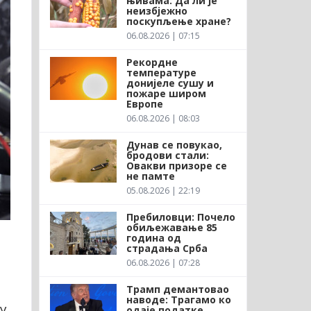
њивама: Да ли је
неизбјежно
поскупљење хране?
06.08.2026 | 07:15
Рекордне
температуре
донијеле сушу и
пожаре широм
Европе
06.08.2026 | 08:03
Дунав се повукао,
бродови стали:
Овакви призоре се
не памте
05.08.2026 | 22:19
Пребиловци: Почело
обиљежавање 85
година од
страдања Срба
06.08.2026 | 07:28
Трамп демантовао
наводе: Трагамо ко
у.
одаје податке