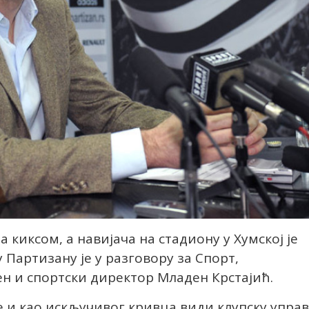
а киксом, а навијача на стадиону у Хумској је
 Партизану је у разговору за Спорт,
 и спортски директор Младен Крстајић.
е и као искључивог кривца види клупску управ