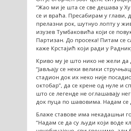
“Жао ми је шта се све дешава у Ху
се и враћа. Пресабирам у глави, 
прелазни рок, шутнуо лопту у жив
изузев Тумбаковића који се повук
Партизан. До просека! Питам се с
каже Крстајић који ради у Радник
Криво му је што нико не жели да
“Јављају се неки велики стручњаци
стадион док их неко није посадио
октобар”, да се крене од нуле и с
што се легенде не оглашавају нег
док пуца по шавовима. Надам се д
Блаже ставове има некадашњи г
“Надам се да су људи који воде к
неуобичајено, сви грешимо, али 