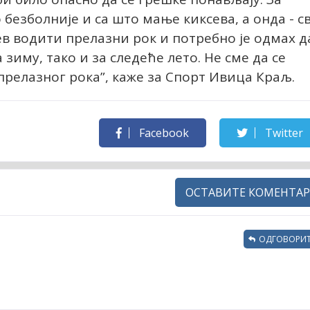
 безболније и са што мање киксева, а онда - с
в водити прелазни рок и потребно је одмах д
 зиму, тако и за следеће лето. Не сме да се
релазног рока”, каже за Спорт Ивица Краљ.
Facebook
Twitter
ОСТАВИТЕ КОМЕНТАР
ОДГОВОРИТ