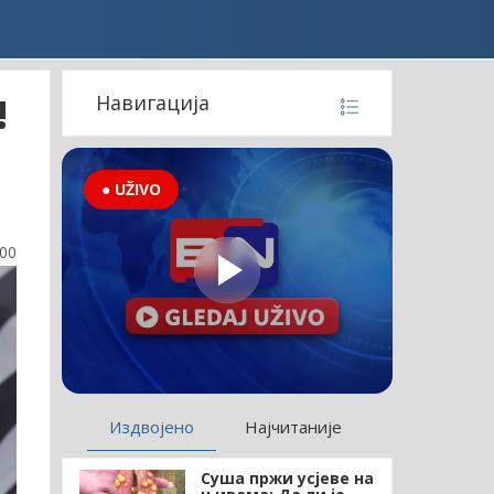
!
Навигација
● UŽIVO
:00
Издвојено
Најчитаније
Суша пржи усјеве на