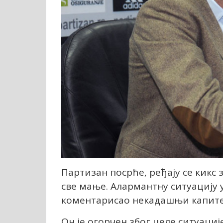
Партизан посрће, ређају се кикс з
све мање. Алармантну ситуацију у
коментарисао некадашњи капитен
Он је огорчен због целе ситуациј