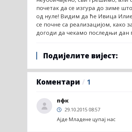
почетак да се изгура до зиме што
од нуле! Видим да ће Ивица Илие
се почне са реализацијом, како за
догоди да чекамо последњи дан п
Подијелите вијест:
Коментари
/
1
пфк
29.10.2015 08:57
Ајде Младене цупај нас