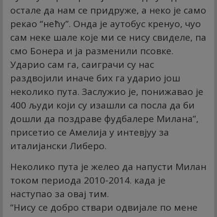
остале да нам се придруже, а неко је само
рекао “нећу”. Онда је аутобус кренуо, чуо
сам неке шале које ми се нису свиделе, па
смо Бонера и ја разменили псовке.
Ударио сам га, саиграчи су нас
раздвојили иначе бих га ударио још
неколико пута. Заслужио је, понижавао је
400 људи који су изашли са посла да би
дошли да поздраве фудбалере Милана”,
присетио се Амелија у интевјуу за
италијански Либеро.
Неколико пута је желео да напусти Милан
током периода 2010-2014. када је
наступао за овај тим.
“Нису се добро ствари одвијале по мене