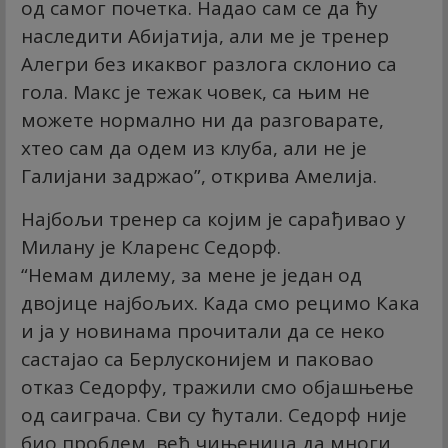
од самог почетка. Надао сам се да ћу
наследити Абијатија, али ме је тренер
Алегри без икаквог разлога склонио са
гола. Макс је тежак човек, са њим не
можете нормално ни да разговарате,
хтео сам да одем из клуба, али не је
Галијани задржао”, открива Амелија.
Најбољи тренер са којим је сарађивао у
Милану је Кларенс Седорф.
“Немам дилему, за мене је један од
двојице најбољих. Када смо рецимо Кака
и ја у новинама прочитали да се неко
састајао са Берлусконијем и паковао
отказ Седорфу, тражили смо објашњење
од саиграча. Сви су ћутали. Седорф није
био проблем, већ чињеница да многи