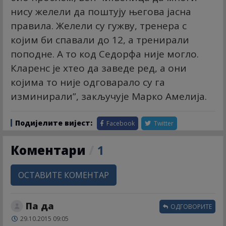
нису желели да поштују његова јасна
правила. Желели су гужву, тренера с
којим би спавали до 12, а тренирали
поподне. А то код Седорфа није могло.
Кларенс је хтео да заведе ред, а они
којима то није одговарало су га
изминирали”, закључује Марко Амелија.
Подијелите вијест:
Facebook
Twitter
Коментари
/
1
ОСТАВИТЕ КОМЕНТАР
Па да
ОДГОВОРИТЕ
29.10.2015 09:05