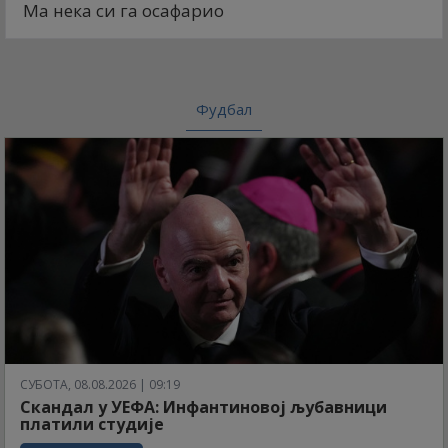
Ма нека си га осафарио
Фудбал
СУБОТА, 08.08.2026 | 09:19
Скандал у УЕФА: Инфантиновој љубавници
платили студије