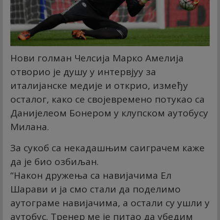
Нови голман Челсија Марко Амелија
отворио је душу у интервјуу за
италијанске медије и открио, између
осталог, како се својевремено потукао са
Данијелеом Бонером у клупском аутобусу
Милана.
За сукоб са некадашњим саиграчем каже
да је био озбиљан.
“Након дружења са навијачима Ел
Шарави и ја смо стали да поделимо
аутограме навијачима, а остали су ушли у
аутобус. Тренер ме је питао да убедим