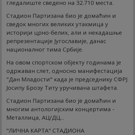
гледалиште сведено на 32.710 места.
Стадион Партизана био је домаћин и
сведок многих великих утакмица у
историји црно-белих, али и некадашње
репрезентације Југославије, данас
националног тима Србије.
На овом спортском објекту годинама је
одржаван слет, односно манифестација
"Дан Младости" када је председнику СФРЈ
Јосипу Брозу Титу уручивана штафета.
Стадион Партизана био је домаћин и
многим антологијским концертима -
Металлица, АЦ/ДЦ...
"ЛИЧНА КАРТА" СТАДИОНА