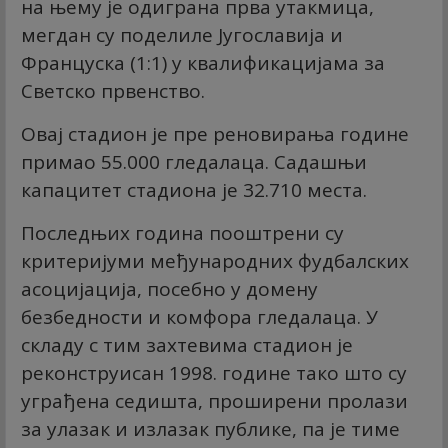
на њему је одиграна прва утакмица,
мегдан су поделиле Југославија и
Француска (1:1) у квалификацијама за
Светско првенство.
Овај стадион је пре реновирања године
примао 55.000 гледалаца. Садашњи
капацитет стадиона је 32.710 места.
Последњих година пооштрени су
критеријуми међународних фудбалских
асоцијација, посебно у домену
безбедности и комфора гледалаца. У
складу с тим захтевима стадион је
реконструисан 1998. године тако што су
уграђена седишта, проширени пролази
за улазак и излазак публике, па је тиме