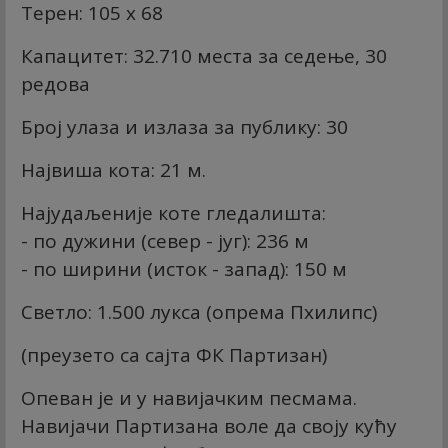
Терен: 105 x 68
Капацитет: 32.710 места за седење, 30
редова
Број улаза и излаза за публику: 30
Највиша кота: 21 м.
Најудаљеније коте гледалишта:
- по дужини (север - југ): 236 м
- по ширини (исток - запад): 150 м
Светло: 1.500 лукса (опрема Пхилипс)
(преузето са сајта ФК Партизан)
Опеван је и у навијачким песмама.
Навијачи Партизана воле да своју кућу