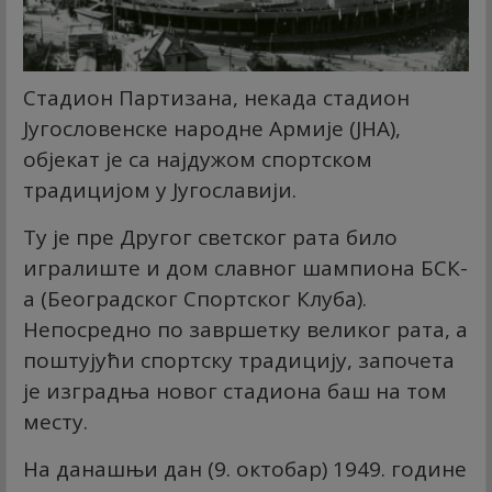
Стадион Партизана, некада стадион
Југословенске народне Армије (ЈНА),
објекат је са најдужом спортском
традицијом у Југославији.
Ту је пре Другог светског рата било
игралиште и дом славног шампиона БСК-
а (Београдског Спортског Клуба).
Непосредно по завршетку великог рата, а
поштујући спортску традицију, започета
је изградња новог стадиона баш на том
месту.
На данашњи дан (9. октобар) 1949. године