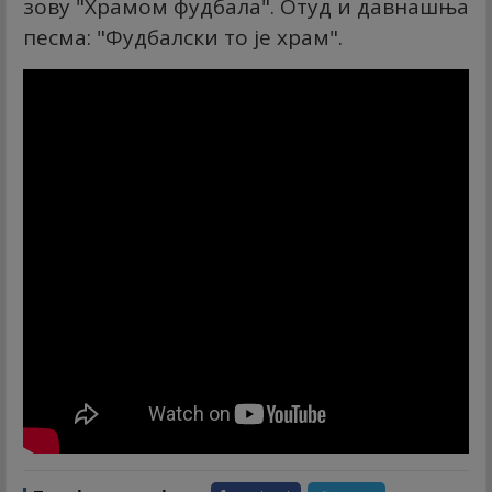
зову "Храмом фудбала". Отуд и давнашња
песма: "Фудбалски то је храм".