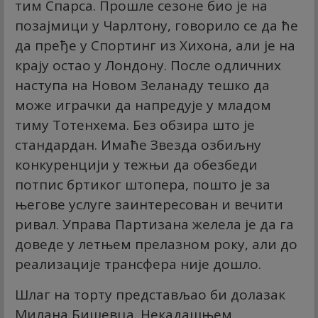
тим Спарса. Прошле сезоне био је на
позајмици у Чарлтону, говорило се да ће
да пређе у Спортинг из Хихона, али је на
крају остао у Лондону. После одличних
наступа на Новом Зеланаду тешко да
може играчки да напредује у младом
тиму Тотенхема. Без обзира што је
стандардан. Имаће Звезда озбиљну
конкуренцији у тежњи да обезбеди
потпис бртиког штопера, пошто је за
његове услуге заинтересован и вечити
ривал. Управа Партизана желела је да га
доведе у летњем прелазном року, али до
реализације трансфера није дошло.
Шлаг на торту представљао би долазак
Милана Бишевца. Некадашњем