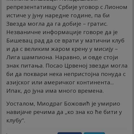
репрезентативцу Србије уговор с Лионом
истиче у јуну наредне године, па би
Звезда могла да га добије – гратис.
Незваничне информације говоре да је
Бишевац рад да се врати у матични клуб
и да с великим жаром крену у мисију –
Лига шампиона. Наравно, и овде стоји
знак питања. Посао Црвеној звезди могла
би да поквари нека непристојна понуда с
азијског или америчког континента...
Ипак, до јуна има много времена.
Уосталом, Миодраг Божовић је умирио
навијаче речима да „ко зна ко ће бити у
клубу“.