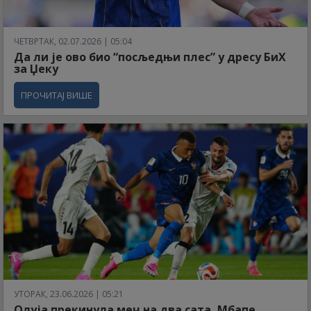
ЧЕТВРТАК, 02.07.2026 | 05:04
Да ли је ово био “посљедњи плес” у дресу БиХ
за Џеку
ПРОЧИТАЈ ВИШЕ
УТОРАК, 23.06.2026 | 05:21
Олуја прекинула меч на два сата, Мбапе