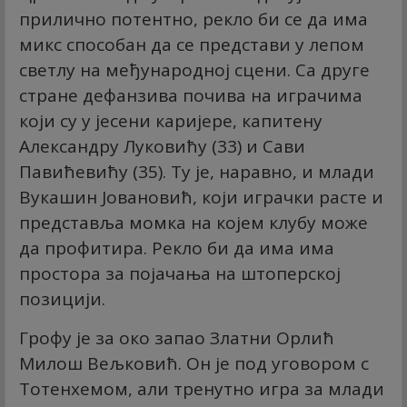
прилично потентно, рекло би се да има
микс способан да се представи у лепом
светлу на међународној сцени. Са друге
стране дефанзива почива на играчима
који су у јесени каријере, капитену
Александру Луковићу (33) и Сави
Павићевићу (35). Ту је, наравно, и млади
Вукашин Јовановић, који играчки расте и
представља момка на којем клубу може
да профитира. Рекло би да има има
простора за појачања на штоперској
позицији.
Грофу је за око запао Златни Орлић
Милош Вељковић. Он је под уговором с
Тотенхемом, али тренутно игра за млади