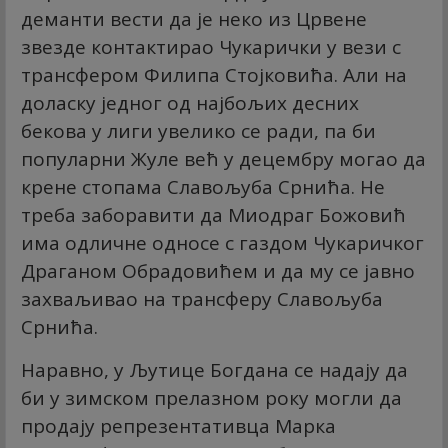
деманти вести да је неко из Црвене
звезде контактирао Чукарички у вези с
трансфером Филипа Стојковића. Али на
доласку једног од најбољих десних
бекова у лиги увелико се ради, па би
популарни Жуле већ у децембру могао да
крене стопама Славољуба Срнића. Не
треба заборавити да Миодраг Божовић
има одличне односе с газдом Чукаричког
Драганом Обрадовићем и да му се јавно
захваљивао на трансферу Славољуба
Срнића.
Наравно, у Љутице Богдана се надају да
би у зимском прелазном року могли да
продају репрезентативца Марка