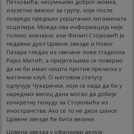
Петковића, несумњиво доброг момка,
изузетно важног за групу, који после
повреде предњих укрштаних лигамената
осцилира. Можда ова информација није
толико значајна, али Филип Стојковић је
недавни дуел Црвене звезде и Новог
Пазара гледао из свечане ложе стадиона
Рајко Митић, а пријатељима се поверио
да не би имао ништа против преласка у
матични клуб. О његовом статусу
одлучује Чукарички, који се нада да би у
наредних месец дана могао да добије
конкретну понуду за Стојковића из
иностранства. Ако се то не деси шансе
Црвене звезде ће бити велике.
Црвена звезда у офанзиви делује