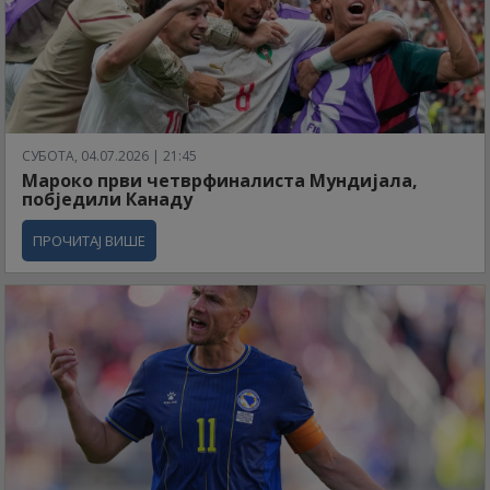
СУБОТА, 04.07.2026 | 21:45
Мароко први четврфиналиста Мундијала,
побједили Канаду
ПРОЧИТАЈ ВИШЕ