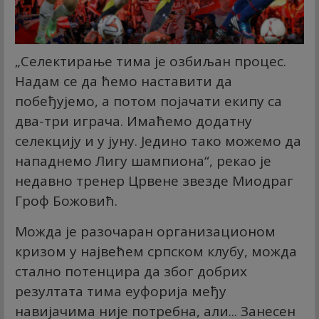
„Селектирање тима је озбиљан процес.
Надам се да ћемо наставити да
побеђујемо, а потом појачати екипу са
два-три играча. Имаћемо додатну
селекцију и у јуну. Једино тако можемо да
нападнемо Лигу шампиона“, рекао је
недавно тренер Црвене звезде Миодраг
Гроф Божовић.
Можда је разочаран организационом
кризом у највећем српском клубу, можда
стално потенцира да због добрих
резултата тима еуфорија међу
навијачима није потребна, али... Занесен