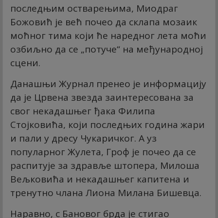
последњим остварењима, Миодраг
Божовић је већ почео да склапа мозаик
моћног тима који ће наредног лета моћи
озбиљно да се „потуче“ на међународној
сцени.
Данашњи Журнал пренео је информацију
да је Црвена звезда заинтересована за
свог некадашњег ђака Филипа
Стојковића, који последњих година жари
и пали у дресу Чукаричког. А уз
популарног Жулета, Гроф је почео да се
распитује за здравље штопера, Милоша
Вељковића и некадашњег капитена и
тренутно члана Лиона Милана Бишевца.
Наравно, с Бановог брда је стигао