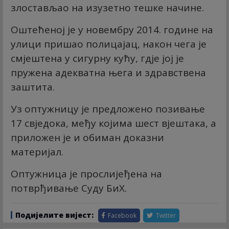
злостављао на изузетно тешке начине.
Оштећеној је у новембру 2014. године на
улици пришао полицајац, након чега је
смјештена у сигурну кућу, гдје јој је
пружена адекватна њега и здравствена
заштита.
Уз оптужницу је предложено позивање
17 свједока, међу којима шест вјештака, а
приложен је и обиман доказни
материјал.
Оптужница је прослијеђена на
потврђивање Суду БиХ.
Подијелите вијест:
Facebook
Twitter