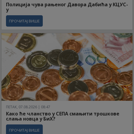
Полиција чува рањеног Давора Дабића у КЦУС-
у
ПРОЧИТАЈ ВИШЕ
ПЕТАК, 07.08.2026 | 08:47
Како ће чланство у СЕПА смањити трошкове
слања новца у БиХ?
ПРОЧИТАЈ ВИШЕ