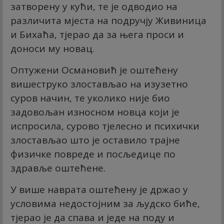
затворену у кући, те је одводио на
различита мјеста на подручју Живиница
и Бихаћа, тјерао да за њега проси и
доноси му новац.
Оптужени Османовић је оштећену
вишеструко злостављао на изузетно
суров начин, те уколико није био
задовољан износном новца који је
испросила, сурово тјелесно и психички
злостављао што је оставило трајне
физичке повреде и посљедице по
здравље оштећене.
У више наврата оштећену је држао у
условима недостојним за људско биће,
тјерао је да спава и једе на поду и