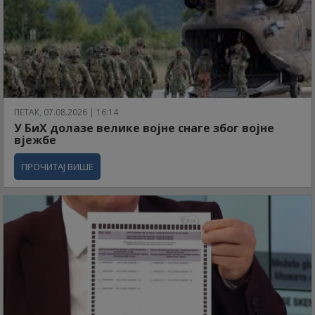
ПЕТАК, 07.08.2026 | 16:14
У БиХ долазе велике војне снаге због војне
вјежбе
ПРОЧИТАЈ ВИШЕ