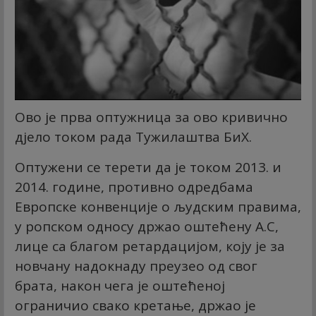
Ово је прва оптужница за ово кривично
дјело током рада Тужилаштва БиХ.
Оптужени се терети да је током 2013. и
2014. године, противно одредбама
Европске конвенције о људским правима,
у ропском односу држао оштећену А.С,
лице са благом ретардацијом, коју је за
новчану надокнаду преузео од свог
брата, након чега је оштећеној
ограничио свако кретање, држао је