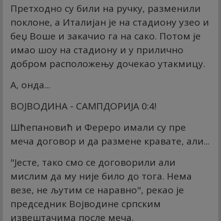
Претходно су били на ручку, разменили
поклоне, а Италијан је на стадиону узео и
беџ Воше и закачио га на сако. Потом је
имао шоу на стадиону и у прилично
добром расположењу дочекао утакмицу.
А, онда...
ВОЈВОДИНА - САМПДОРИЈА 0:4!
Шћепановић и Фереро имали су пре
меча договор и да размене кравате, али...
"Јесте, тако смо се договорили али
мислим да му није било до тога. Нема
везе, не љутим се наравно", рекао је
председник Војводине српским
извештачима после меча.