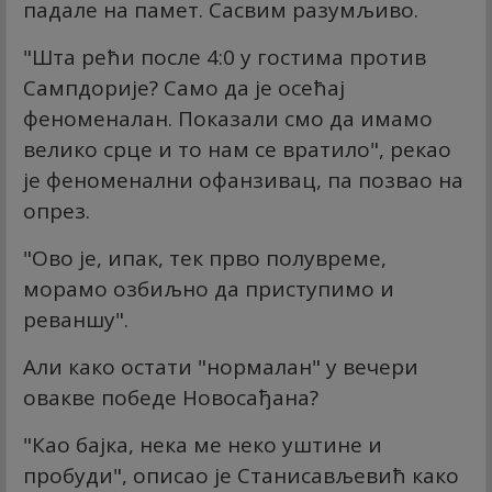
падале на памет. Сасвим разумљиво.
"Шта рећи после 4:0 у гостима против
Сампдорије? Само да је осећај
феноменалан. Показали смо да имамо
велико срце и то нам се вратило", рекао
је феноменални офанзивац, па позвао на
опрез.
"Ово је, ипак, тек прво полувреме,
морамо озбиљно да приступимо и
реваншу".
Али како остати "нормалан" у вечери
овакве победе Новосађана?
"Као бајка, нека ме неко уштине и
пробуди", описао је Станисављевић како