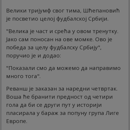
Велики тријумф свог тима, Шћепановић
је посветио целој фудбалској Србији.
"Велика је част и срећа у овом тренутку.
Јако сам поносан на ове момке. Ово је
победа за целу фудбалску Србију",
поручио је и додао:
"Показали смо да можемо да направимо
много тога".
Реванш је заказан за наредни четвртак.
Воша ће бранити предност од четири
гола да би се други пут у историји
пласирала у бараж за попуну група Лиге
Европе.