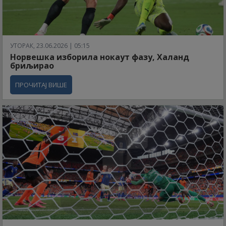
УТОРАК, 23.06.2026 | 05:15
Норвешка изборила нокаут фазу, Халанд
бриљирао
ПРОЧИТАЈ ВИШЕ