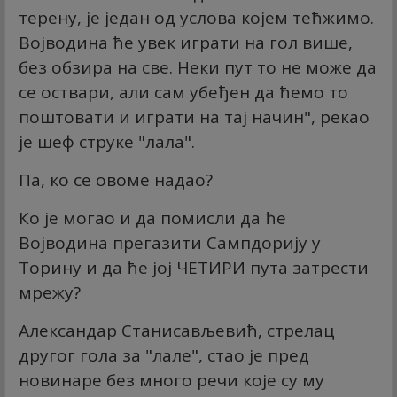
терену, је један од услова којем тећжимо.
Војводина ће увек играти на гол више,
без обзира на све. Неки пут то не може да
се оствари, али сам убеђен да ћемо то
поштовати и играти на тај начин", рекао
је шеф струке "лала".
Па, ко се овоме надао?
Ко је могао и да помисли да ће
Војводина прегазити Сампдорију у
Торину и да ће јој ЧЕТИРИ пута затрести
мрежу?
Александар Станисављевић, стрелац
другог гола за "лале", стао је пред
новинаре без много речи које су му