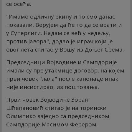
се осећа.
"Имамо одличну екипу и то смо данас
показали. Верујем да ће то да се врати и
у Суперлиги. Надам се већ у недељу,
против Јавора", додао је играч који је
овог лета стигао у Вошу из Доњег Срема.
Председници Војводине и Сампдорије
имали су пре утакмице договор, на којем
први човек "лала" после канонаде ипак
није инсистирао, из поштовања.
Први човек Војводине Зоран
Шћепановић стигао је на торински
Олимпико заједно са председником
Сампдорије Масимом Ферером.