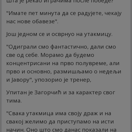
Шта је рекао играчима после победе?
"Имате пет минута да се радујете, чекају
нас нове обавезе".
Још једном се и осврнуо на утакмицу.
"Одиграли смо фантастично, дали смо
све од себе. Морамо да будемо
концентрисани на прво полувреме, али
прво и основно, размишљамо о недељи
и Јавору", упозорио је тренер,
Упитан је Загорчић и за карактер свог
тима.
"Свака утакмица има своју драж и на
свакој желимо да приступамо на исти
начин. Оно што смо данас показали на