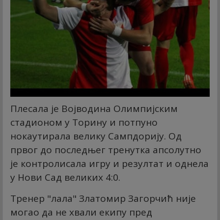
Плесала је Војводина Олимпијским
стадионом у Торину и потпуно
нокаутирала велику Сампдорију. Од
првог до последњег тренутка апсолутно
је контролисала игру и резултат и однела
у Нови Сад великих 4:0.
Тренер "лала" Златомир Загорчић није
могао да не хвали екипу пред