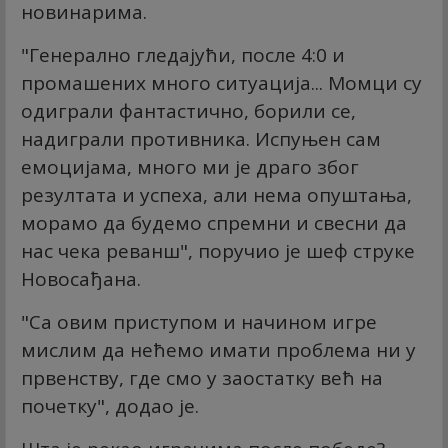
новинарима.
"Генерално гледајући, после 4:0 и
промашених много ситуација... Момци су
одиграли фантастично, борили се,
надиграли противника. Испуњен сам
емоцијама, много ми је драго због
резултата и успеха, али нема опуштања,
морамо да будемо спремни и свесни да
нас чека реванш", поручио је шеф струке
Новосађана.
"Са овим приступом и начином игре
мислим да нећемо имати проблема ни у
првенству, где смо у заостатку већ на
почетку", додао је.