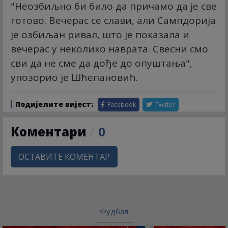
"Неозбиљно би било да причамо да је све
готово. Вечерас се слави, али Сампдорија
је озбиљан ривал, што је показала и
вечерас у неколико наврата. Свесни смо
сви да не сме да дође до опуштања",
упозорио је Шћепановић.
Подијелите вијест:
Facebook
Twitter
Коментари
/
0
ОСТАВИТЕ КОМЕНТАР
Фудбал