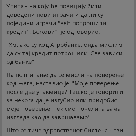
Упитан на коју ће позицију бити
доведени нови играчи и да ли су
поједини играчи "већ потрошили
кредит", Божовић је одговорио:
"Хм, ако су код Агробанке, онда мислим
да су тај кредит потрошили. Све зависи
од банке".
На потпитање да се мисли на поверење
код њега, наставио је: "Моје поверење
после две утакмице? Тешко је говорити
за некога да је изгубио или придобио
моје поверење. Тек смо почели, а вама
изгледа као да завршавамо".
Што се тиче здравственог билтена - сви