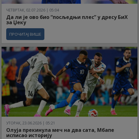
ЧЕТВРТАК, 02.07.2026 | 05:04
Да ли је ово био “посљедњи плес” у дресу БиХ
за Џеку
ПРОЧИТАЈ ВИШЕ
УТОРАК, 23.06.2026 | 05:21
Олуја прекинула меч на два сата, Мбапе
исписао историју