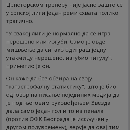
Црногорском тренеру није јасно зашто се
у српској лиги један реми схвата толико
трагично.
"У свакој лиги је нормално да се игра
нерешено или изгуби. Само је овде
мишљење да си, ако одиграш једну
утакмицу нерешено, изгубио титулу",
приметио је он.
Он каже да без обзира на своју
"катастрофалну статистику", што је био
одговор на писање појединих медија да
је под његовим руковођењем Звезда
дала само један гол и то из пенала
(против ОФК Београда је искључен у
другом полувремену), верује да овај тим