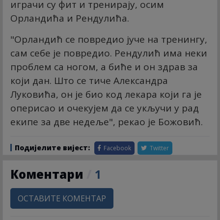
играчи су фит и тренирају, осим
Орландића и Рендулића.
"Орландић се повредио јуче на тренингу,
сам себе је повредио. Рендулић има неки
проблем са ногом, а биће и он здрав за
који дан. Што се тиче Александра
Луковића, он је био код лекара који га је
оперисао и очекујем да се укључи у рад
екипе за две недеље", рекао је Божовић.
Подијелите вијест:
Facebook
Twitter
Коментари
/
1
ОСТАВИТЕ КОМЕНТАР