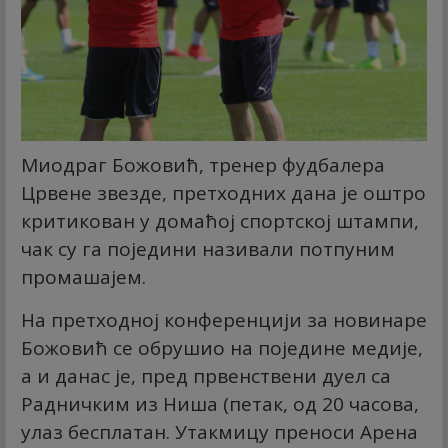
Миодраг Божовић, тренер фудбалера
Црвене звезде, претходних дана је оштро
критикован у домаћој спортској штампи,
чак су га поједини називали потпуним
промашајем.
На претходној конференцији за новинаре
Божовић се обрушио на поједине медије,
а и данас је, пред првенствени дуел са
Радничким из Ниша (петак, од 20 часова,
улаз бесплатан. Утакмицу преноси Арена