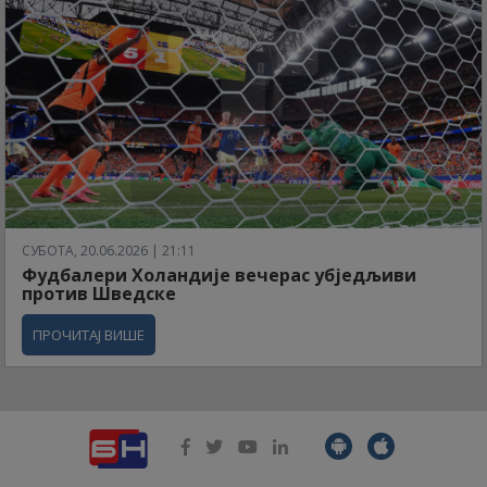
СУБОТА, 20.06.2026 | 21:11
Фудбалери Холандије вечерас убједљиви
против Шведске
ПРОЧИТАЈ ВИШЕ