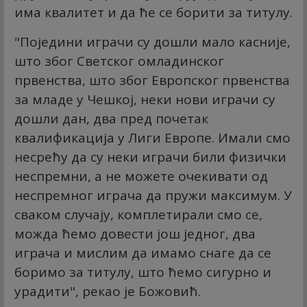
има квалитет и да ће се борити за титулу.
"Поједини играчи су дошли мало касније,
што због Светског омладинског
првенства, што због Европског првенства
за младе у Чешкој, неки нови играчи су
дошли дан, два пред почетак
квалификација у Лиги Европе. Имали смо
несрећу да су неки играчи били физички
неспремни, а не можете очекивати од
неспремног играча да пружи максимум. У
сваком случају, комплетирали смо се,
можда ћемо довести још једног, два
играча и мислим да имамо снаге да се
боримо за титулу, што ћемо сигурно и
урадити", рекао је Божовић.