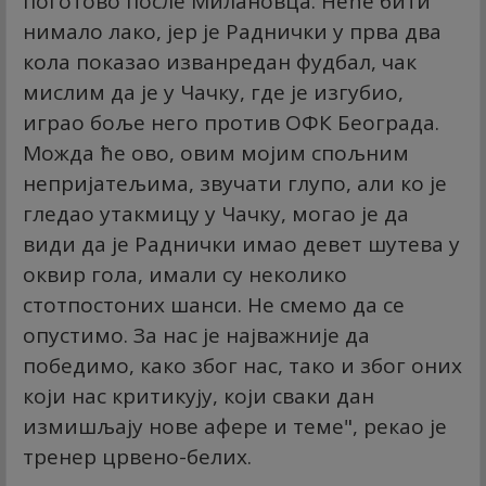
поготово после Милановца. Неће бити
нимало лако, јер је Раднички у прва два
кола показао изванредан фудбал, чак
мислим да је у Чачку, где је изгубио,
играо боље него против ОФК Београда.
Можда ће ово, овим мојим спољним
непријатељима, звучати глупо, али ко је
гледао утакмицу у Чачку, могао је да
види да је Раднички имао девет шутева у
оквир гола, имали су неколико
стотпостоних шанси. Не смемо да се
опустимо. За нас је најважније да
победимо, како због нас, тако и због оних
који нас критикују, који сваки дан
измишљају нове афере и теме", рекао је
тренер црвено-белих.