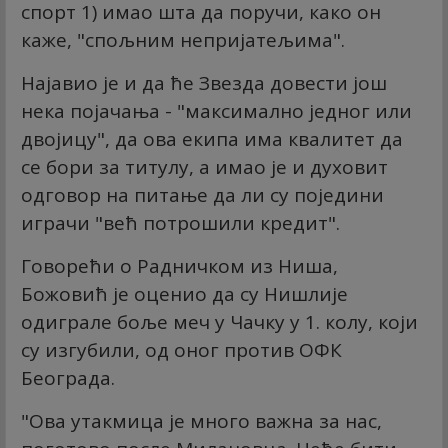
спорт 1) имао шта да поручи, како он
каже, "спољним непријатељима".
Најавио је и да ће Звезда довести још
нека појачања - "максимално једног или
двојицу", да ова екипа има квалитет да
се бори за титулу, а имао је и духовит
одговор на питање да ли су поједини
играчи "већ потрошили кредит".
Говорећи о Радничком из Ниша,
Божовић је оценио да су Нишлије
одиграле боље меч у Чачку у 1. колу, који
су изгубили, од оног против ОФК
Београда.
"Ова утакмица је много важна за нас,