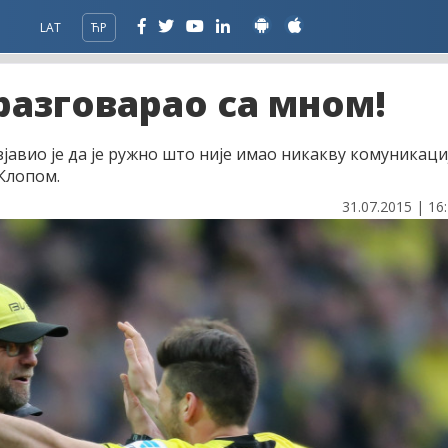
LAT
ЋР
 разговарао са мном!
авио је да је ружно што није имао никакву комуникаци
Клопом.
31.07.2015 | 16