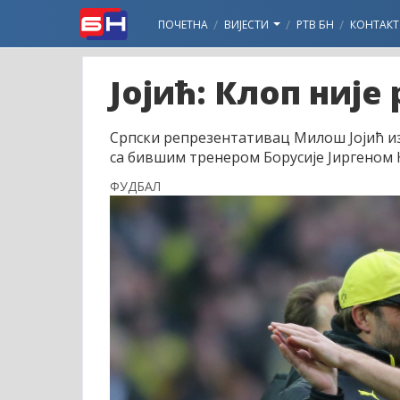
ПОЧЕТНА
ВИЈЕСТИ
РТВ БН
КОНТАКТ
Јојић: Клоп није
Српски репрезентативац Милош Јојић изј
са бившим тренером Борусије Јиргеном 
ФУДБАЛ