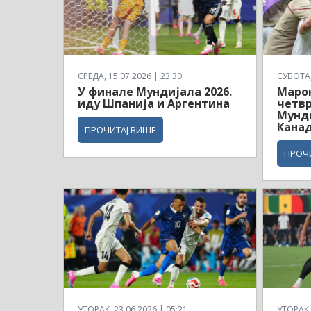
СРЕДА, 15.07.2026 | 23:30
СУБОТА, 
У финале Мундијала 2026.
Маро
иду Шпанија и Аргентина
четв
Мунди
Кана
ПРОЧИТАЈ ВИШЕ
ПРОЧ
УТОРАК, 23.06.2026 | 05:21
УТОРАК, 