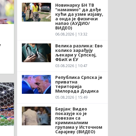
Новинарку БН ТВ
"намамио" да дође
кући да узме изјаву,
а онда је физички
напао (АУДИО/
ВИДЕО)
06.08.2026 | 13:32
у
Велика разлика: Ево
колико зарађују
љекари у Српској,
ФБиХ и ЕУ
03.08.2026 | 10:47
Република Српска је
приватна
територија
Милорада Додика
05.08.2026 | 15:49
Берјан: Видео
показује ко је
повезан са
криминалним
групама у Источном
Сарајеву (ВИДЕО)