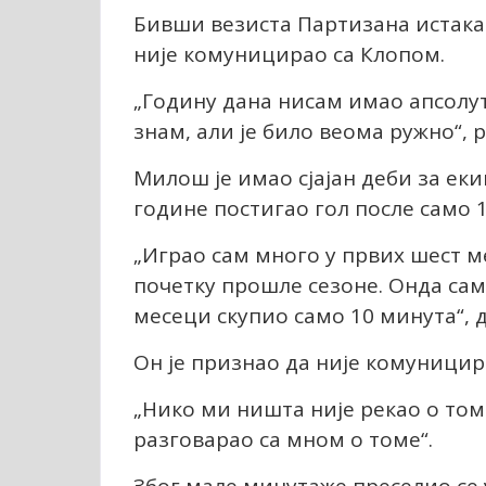
Бивши везиста Партизана истакао 
није комуницирао са Клопом.
„Годину дана нисам имао апсолут
знам, али је било веома ружно“, р
Милош је имао сјајан деби за еки
године постигао гол после само 1
„Играо сам много у првих шест м
почетку прошле сезоне. Онда сам
месеци скупио само 10 минута“, 
Он је признао да није комуницир
„Нико ми ништа није рекао о том
разговарао са мном о томе“.