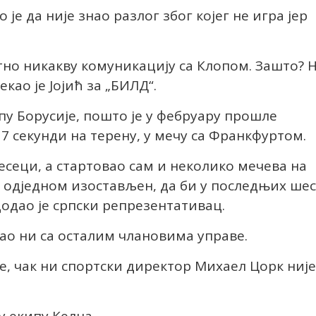
је да није знао разлог због којег не игра јер
но никакву комуникацију са Клопом. Зашто? 
екао је Јојић за „БИЛД“.
пу Борусије, пошто је у фебруару прошле
7 секунди на терену, у мечу са Франкфуртом.
есеци, а стартовао сам и неколико мечева на
 одједном изостављен, да би у последњих шес
додао је српски репрезентативац.
ао ни са осталим члановима управе.
е, чак ни спортски директор Михаел Цорк није