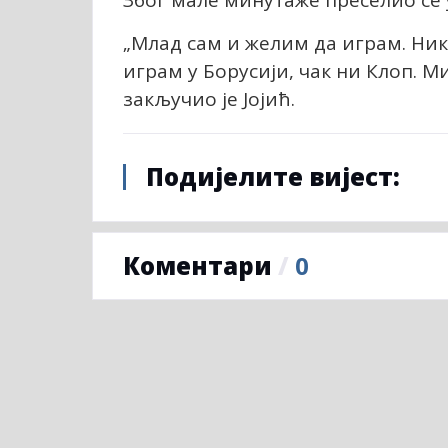
Због мале минутаже преселио се 
„Млад сам и желим да играм. Ник
играм у Борусији, чак ни Клоп. М
закључио је Јојић.
Подијелите вијест:
Коментари
/
0