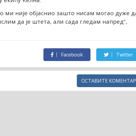
у екипу Келна.
о ми није објаснио зашто нисам могао дуже д
ислим да је штета, али сада гледам напред“,
Facebook
Twitter
ОСТАВИТЕ КОМЕНТАР