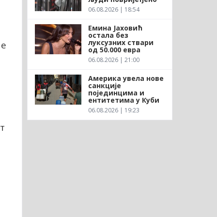
06.08.2026 | 18:54
Емина Јаховић
остала без
луксузних ствари
Не
од 50.000 евра
06.08.2026 | 21:00
Америка увела нове
санкције
појединцима и
ентитетима у Куби
06.08.2026 | 19:23
т