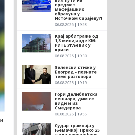
БиХ ћути на
предмет
мафијашких
обрачуна у
Источном Сарајеву?!
06.08.2026 | 19:53
Крај арбитраже од
1,3 милијарде КМ:
РиТЕ Угљевик у
кризи
06.08.2026 | 19:30
Зеленски стиже у
Београд - познате
теме разговора
06.08.2026 | 19:19
Гори Делиблатска
пешчара, дим се
види и из
Смедерева
06.08.2026 | 19:55
ли
Судар трамваја у
Њемачкој: Преко 25
људи повријеђено