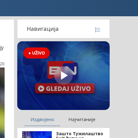
Навигација
ју
● UŽIVO
:20
Издвојено
Најчитаније
Зашто Тужилаштво