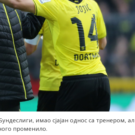
у Бундеслиги, имао сјајан однос са тренером, а
ного променило.