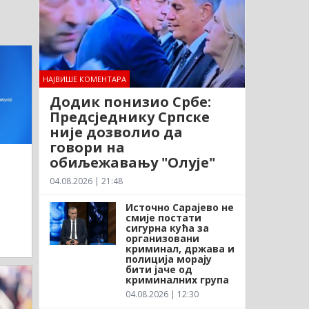
НАЈВИШЕ КОМЕНТАРА
Додик понизио Србе:
Предсједнику Српске
није дозволио да
говори на
обиљежавању "Олује"
04.08.2026 | 21:48
Источно Сарајево не
смије постати
сигурна кућа за
организовани
криминал, држава и
полиција морају
бити јаче од
криминалних група
04.08.2026 | 12:30