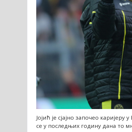
Јојић је сјајно започео каријеру 
се у последњих годину дана то м