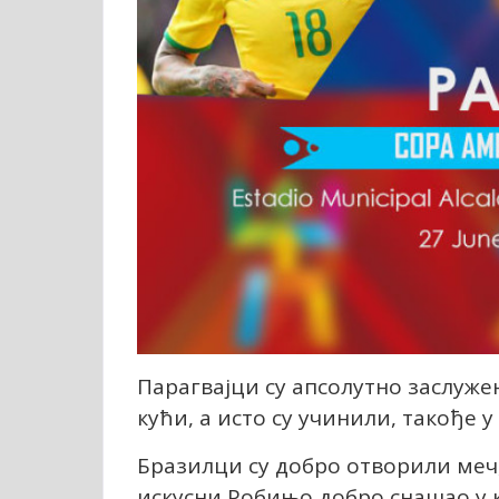
Парагвајци су апсолутно заслуже
кући, а исто су учинили, такође 
Бразилци су добро отворили меч, 
искусни Робињо добро снашао у к