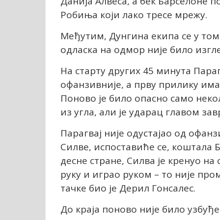
Данија Алвеса, а бек Барселоне 
Робиња који лако тресе мрежу.
Међутим, Дунгина екипа се у том
одласка на одмор није било изгл
На старту других 45 минута Пара
офанзивније, а прву прилику има
Поново је било опасно само неко
из угла, али је ударац главом за
Парагвај није одустајао од офанз
Силве, испоставиће се, коштала 
десне стране, Силва је кренуо на
руку и играо руком – то није про
тачке био је Дерил Гонсалес.
До краја поново није било узбуђе