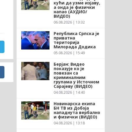
кући да узме изјаву,
а онда је физички
напао (АУДИО/
ВИДЕО)
06.08.2026 | 13:32
Република Српска је
приватна
територија
Милорада Додика
05.08.2026 | 15:49
Берјан: Видео
показује ко је
повезан са
криминалним
групама у Источном
Сарајеву (ВИДЕО)
04.08.2026 | 14:40
Новинарска екипа
БН ТВ из Добоја
нападнута вербално
и физички (ВИДЕО)
04.08.2026 | 13:18