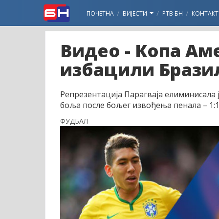
ПОЧЕТНА
ВИЈЕСТИ
РТВ БН
КОНТАКТ
Видео - Копа Ам
избацили Брази
Репрезентација Парагваја елиминисала ј
боља после бољег извођења пенала – 1:1 (
ФУДБАЛ