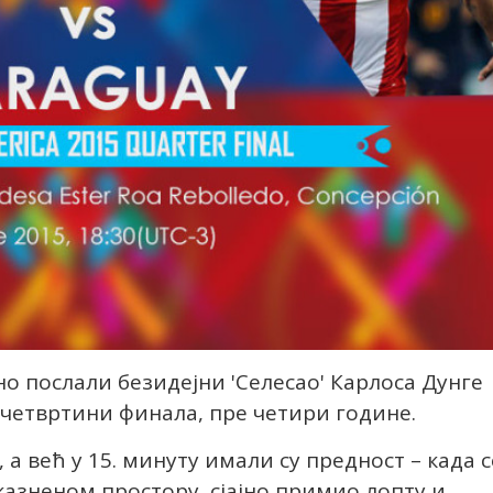
но послали безидејни 'Селесао' Карлоса Дунге
у четвртини финала, пре четири године.
а већ у 15. минуту имали су предност – када с
азненом простору, сјајно примио лопту и