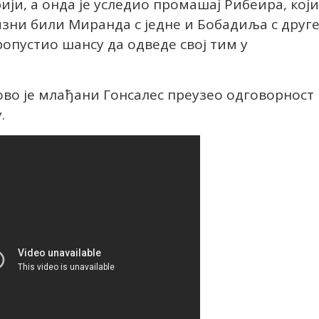
ији, а онда је уследио промашај Рибеира, који
цизни били Миранда с једне и Бобадиља с друг
пропустио шансу да одведе свој тим у
ово је млађани Гонсалес преузео одговорност
.