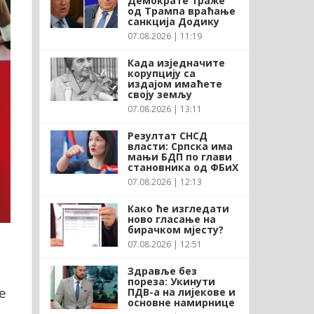
Демократе траже
од Трампа враћање
санкција Додику
07.08.2026 | 11:19
Када изједначите
корупцију са
издајом имаћете
своју земљу
07.08.2026 | 13:11
Резултат СНСД
власти: Српска има
мањи БДП по глави
становника од ФБиХ
07.08.2026 | 12:13
Како ће изгледати
ново гласање на
бирачком мјесту?
07.08.2026 | 12:51
Здравље без
пореза: Укинути
е
ПДВ-а на лијекове и
основне намирнице