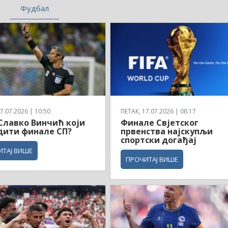
Фудбал
7.07.2026 | 10:50
ПЕТАК, 17.07.2026 | 08:17
 Славко Винчић који
Финале Свјетског
дити финале СП?
првенства најскупљи
спортски догађај
ИТАЈ ВИШЕ
ПРОЧИТАЈ ВИШЕ