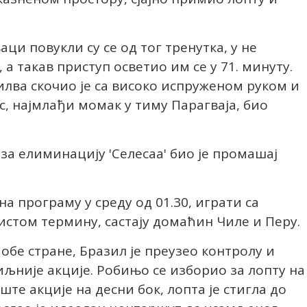
ци повукли су се од тог тренутка, у не
а такав приступ осветио им се у 71. минуту.
лва скочио је са високо испруженом руком и
с, најмлађи момак у тиму Парагваја, био
.
н за елиминацију 'Селесаа' био је промашај
 на програму у среду од 01.30, играти са
 истом термину, састају домаћин Чиле и Перу.
обе стране, Бразил је преузео контролу и
иљније акције. Робињо се изборио за лопту на
те акције на десни бок, лопта је стигла до