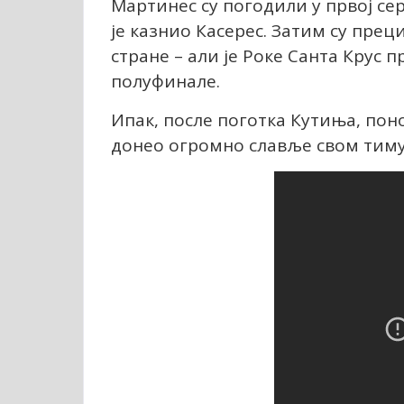
Мартинес су погодили у првој сер
је казнио Касерес. Затим су пре
стране – али је Роке Санта Крус 
полуфинале.
Ипак, после поготка Кутиња, пон
донео огромно славље свом тиму