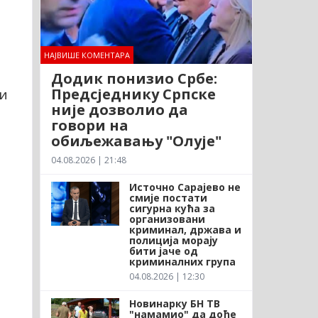
е
НАЈВИШЕ КОМЕНТАРА
Додик понизио Србе:
Предсједнику Српске
 и
није дозволио да
говори на
обиљежавању "Олује"
04.08.2026 | 21:48
Источно Сарајево не
смије постати
сигурна кућа за
организовани
криминал, држава и
полиција морају
бити јаче од
криминалних група
04.08.2026 | 12:30
Новинарку БН ТВ
"намамио" да дође