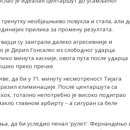
послао је идеалан центаршут до усамљеног
 тренутку необјашњиво повукла и стала, али д
единијих прилика за промену резултата.
гвајци су заиграли далеко агресивније и
о је Дерил Гонсалес из слободног ударца.
лико минута касније, овога пута после ударца
вршио преко пречке.
иве, да би у 71. минуту несмотреност Тијага
Бразил елиминације. После центаршута са
 скок, тотално непотребно је високо подиграо
макло главном арбирту – а сигуран са беле
ња, да би уследио пенал 'рулет'. Фернандињо 