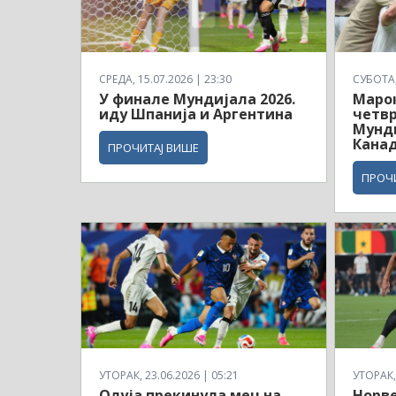
СРЕДА, 15.07.2026 | 23:30
СУБОТА, 
У финале Мундијала 2026.
Маро
иду Шпанија и Аргентина
четв
Мунди
Кана
ПРОЧИТАЈ ВИШЕ
ПРОЧ
УТОРАК, 23.06.2026 | 05:21
УТОРАК, 
Олуја прекинула меч на
Норв