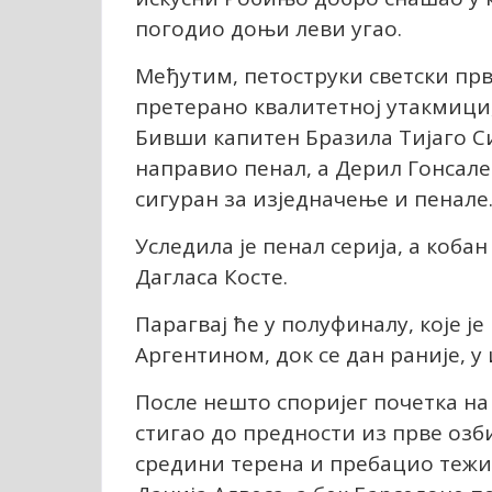
погодио доњи леви угао.
Међутим, петоструки светски прва
претерано квалитетној утакмици, 
Бивши капитен Бразила Тијаго Си
направио пенал, а Дерил Гонсале
сигуран за изједначење и пенале
Уследила је пенал серија, а коба
Дагласа Косте.
Парагвај ће у полуфиналу, које је
Аргентином, док се дан раније, у
После нешто споријег почетка на 
стигао до предности из прве озб
средини терена и пребацио тежиш