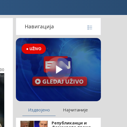
Навигација
● UŽIVO
:00
Издвојено
Најчитаније
Републиканци и