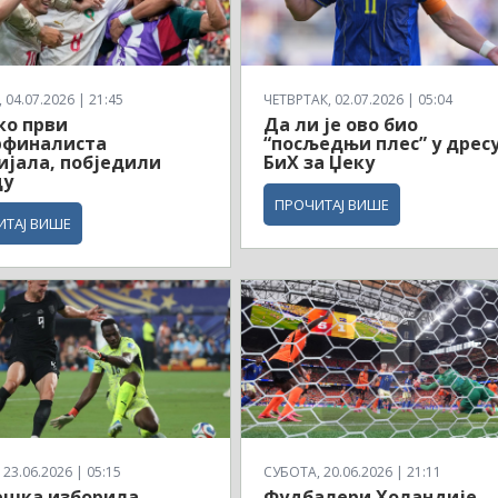
04.07.2026 | 21:45
ЧЕТВРТАК, 02.07.2026 | 05:04
ко први
Да ли је ово био
рфиналиста
“посљедњи плес” у дрес
јала, побједили
БиХ за Џеку
ду
ПРОЧИТАЈ ВИШЕ
ИТАЈ ВИШЕ
23.06.2026 | 05:15
СУБОТА, 20.06.2026 | 21:11
ешка изборила
Фудбалери Холандије