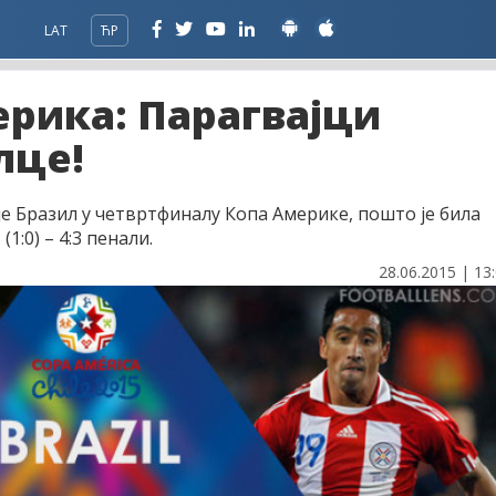
LAT
ЋР
ерика: Парагвајци
лце!
е Бразил у четвртфиналу Копа Америке, пошто је била
1:0) – 4:3 пенали.
28.06.2015 | 13